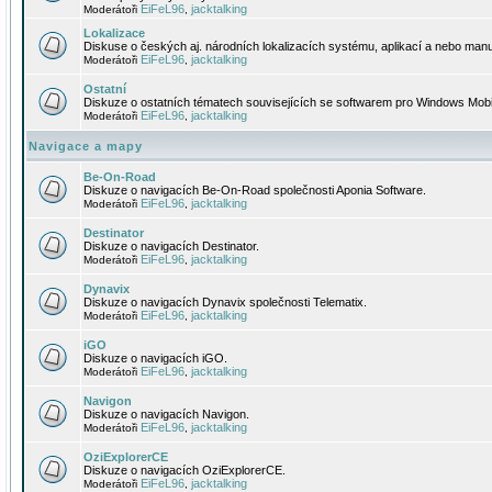
EiFeL96
jacktalking
Moderátoři
,
Lokalizace
Diskuse o českých aj. národních lokalizacích systému, aplikací a nebo manu
EiFeL96
jacktalking
Moderátoři
,
Ostatní
Diskuze o ostatních tématech souvisejících se softwarem pro Windows Mobi
EiFeL96
jacktalking
Moderátoři
,
Navigace a mapy
Be-On-Road
Diskuze o navigacích Be-On-Road společnosti Aponia Software.
EiFeL96
jacktalking
Moderátoři
,
Destinator
Diskuze o navigacích Destinator.
EiFeL96
jacktalking
Moderátoři
,
Dynavix
Diskuze o navigacích Dynavix společnosti Telematix.
EiFeL96
jacktalking
Moderátoři
,
iGO
Diskuze o navigacích iGO.
EiFeL96
jacktalking
Moderátoři
,
Navigon
Diskuze o navigacích Navigon.
EiFeL96
jacktalking
Moderátoři
,
OziExplorerCE
Diskuze o navigacích OziExplorerCE.
EiFeL96
jacktalking
Moderátoři
,