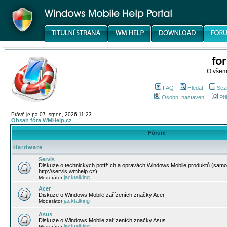
fo
O všem
FAQ
Hledat
Sez
Osobní nastavení
Při
Právě je pá 07. srpen, 2026 11:23
Obsah fóra WMHelp.cz
Fórum
Hardware
Servis
Diskuze o technických potížích a opravách Windows Mobile produktů (samo
http://servis.wmhelp.cz).
jacktalking
Moderátor
Acer
Diskuze o Windows Mobile zařízeních značky Acer.
jacktalking
Moderátor
Asus
Diskuze o Windows Mobile zařízeních značky Asus.
jacktalking
Moderátor