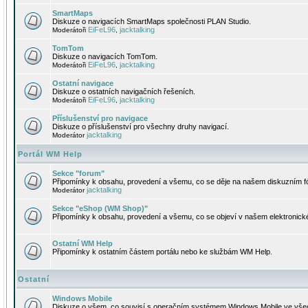
SmartMaps
Diskuze o navigacích SmartMaps společnosti PLAN Studio.
EiFeL96
jacktalking
Moderátoři
,
TomTom
Diskuze o navigacích TomTom.
EiFeL96
jacktalking
Moderátoři
,
Ostatní navigace
Diskuze o ostatních navigačních řešeních.
EiFeL96
jacktalking
Moderátoři
,
Příslušenství pro navigace
Diskuze o příslušenství pro všechny druhy navigací.
jacktalking
Moderátor
Portál WM Help
Sekce "forum"
Připomínky k obsahu, provedení a všemu, co se děje na našem diskuzním f
jacktalking
Moderátor
Sekce "eShop (WM Shop)"
Připomínky k obsahu, provedení a všemu, co se objeví v našem elektronic
Ostatní WM Help
Připomínky k ostatním částem portálu nebo ke službám WM Help.
Ostatní
Windows Mobile
Diskuze o všem, co souvisí s operačním systémem Windows Mobile ve všec