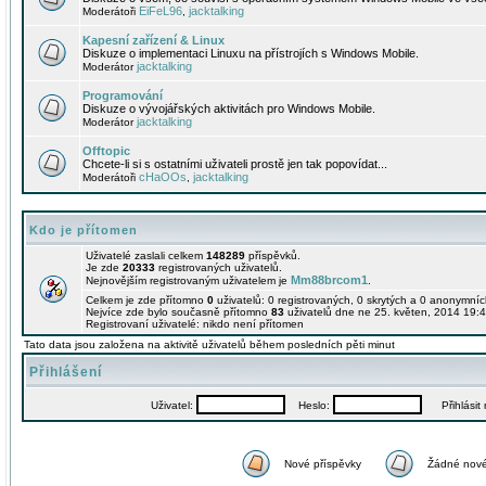
EiFeL96
jacktalking
Moderátoři
,
Kapesní zařízení & Linux
Diskuze o implementaci Linuxu na přístrojích s Windows Mobile.
jacktalking
Moderátor
Programování
Diskuze o vývojářských aktivitách pro Windows Mobile.
jacktalking
Moderátor
Offtopic
Chcete-li si s ostatními uživateli prostě jen tak popovídat...
cHaOOs
jacktalking
Moderátoři
,
Kdo je přítomen
Uživatelé zaslali celkem
148289
příspěvků.
Je zde
20333
registrovaných uživatelů.
Mm88brcom1
Nejnovějším registrovaným uživatelem je
.
Celkem je zde přítomno
0
uživatelů: 0 registrovaných, 0 skrytých a 0 anonymní
Nejvíce zde bylo současně přítomno
83
uživatelů dne ne 25. květen, 2014 19:4
Registrovaní uživatelé: nikdo není přítomen
Tato data jsou založena na aktivitě uživatelů během posledních pěti minut
Přihlášení
Uživatel:
Heslo:
Přihlásit m
Nové příspěvky
Žádné nové