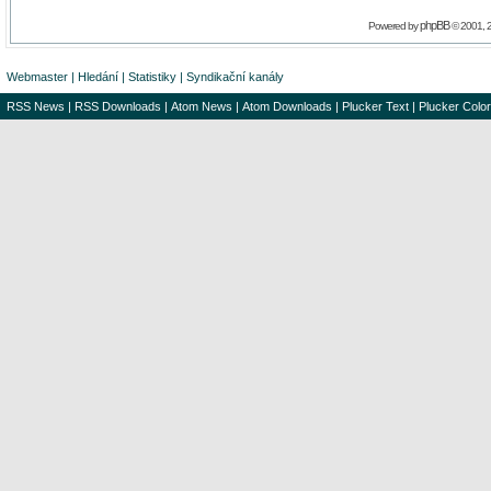
phpBB
Powered by
© 2001, 
Webmaster
|
Hledání
|
Statistiky
|
Syndikační kanály
RSS News
|
RSS Downloads
|
Atom News
|
Atom Downloads
|
Plucker Text
|
Plucker Color