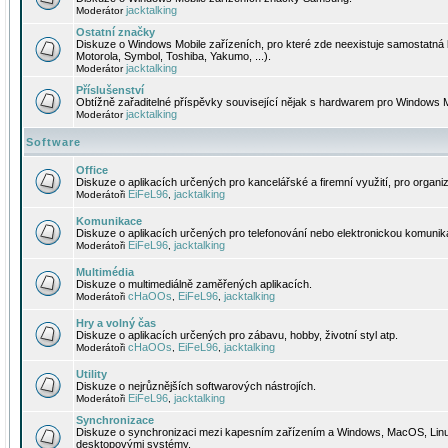
jacktalking
Moderátor
Ostatní značky
Diskuze o Windows Mobile zařízeních, pro které zde neexistuje samostatná 
Motorola, Symbol, Toshiba, Yakumo, ...).
jacktalking
Moderátor
Příslušenství
Obtížně zařaditelné příspěvky související nějak s hardwarem pro Windows M
jacktalking
Moderátor
Software
Office
Diskuze o aplikacích určených pro kancelářské a firemní využití, pro organiz
EiFeL96
jacktalking
Moderátoři
,
Komunikace
Diskuze o aplikacích určených pro telefonování nebo elektronickou komunika
EiFeL96
jacktalking
Moderátoři
,
Multimédia
Diskuze o multimediálně zaměřených aplikacích.
cHaOOs
EiFeL96
jacktalking
Moderátoři
,
,
Hry a volný čas
Diskuze o aplikacích určených pro zábavu, hobby, životní styl atp.
cHaOOs
EiFeL96
jacktalking
Moderátoři
,
,
Utility
Diskuze o nejrůznějších softwarových nástrojích.
EiFeL96
jacktalking
Moderátoři
,
Synchronizace
Diskuze o synchronizaci mezi kapesním zařízením a Windows, MacOS, Linux
desktopovými systémy.