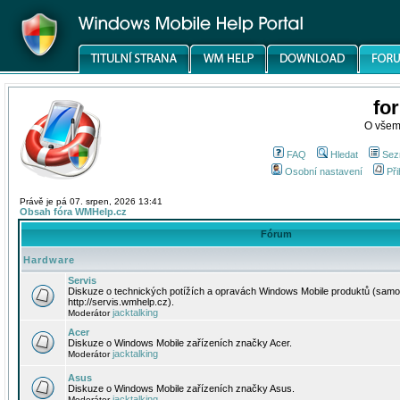
fo
O všem
FAQ
Hledat
Sez
Osobní nastavení
Při
Právě je pá 07. srpen, 2026 13:41
Obsah fóra WMHelp.cz
Fórum
Hardware
Servis
Diskuze o technických potížích a opravách Windows Mobile produktů (samo
http://servis.wmhelp.cz).
jacktalking
Moderátor
Acer
Diskuze o Windows Mobile zařízeních značky Acer.
jacktalking
Moderátor
Asus
Diskuze o Windows Mobile zařízeních značky Asus.
jacktalking
Moderátor