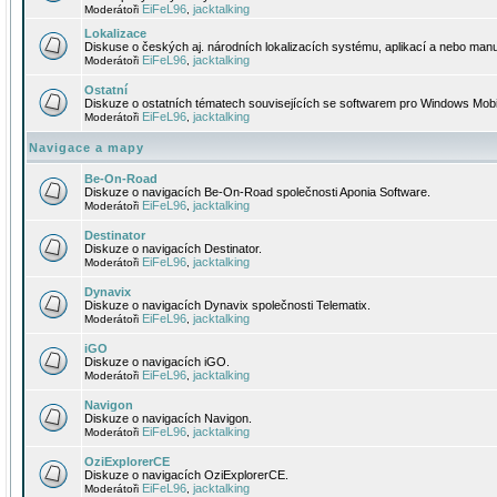
EiFeL96
jacktalking
Moderátoři
,
Lokalizace
Diskuse o českých aj. národních lokalizacích systému, aplikací a nebo manu
EiFeL96
jacktalking
Moderátoři
,
Ostatní
Diskuze o ostatních tématech souvisejících se softwarem pro Windows Mobi
EiFeL96
jacktalking
Moderátoři
,
Navigace a mapy
Be-On-Road
Diskuze o navigacích Be-On-Road společnosti Aponia Software.
EiFeL96
jacktalking
Moderátoři
,
Destinator
Diskuze o navigacích Destinator.
EiFeL96
jacktalking
Moderátoři
,
Dynavix
Diskuze o navigacích Dynavix společnosti Telematix.
EiFeL96
jacktalking
Moderátoři
,
iGO
Diskuze o navigacích iGO.
EiFeL96
jacktalking
Moderátoři
,
Navigon
Diskuze o navigacích Navigon.
EiFeL96
jacktalking
Moderátoři
,
OziExplorerCE
Diskuze o navigacích OziExplorerCE.
EiFeL96
jacktalking
Moderátoři
,