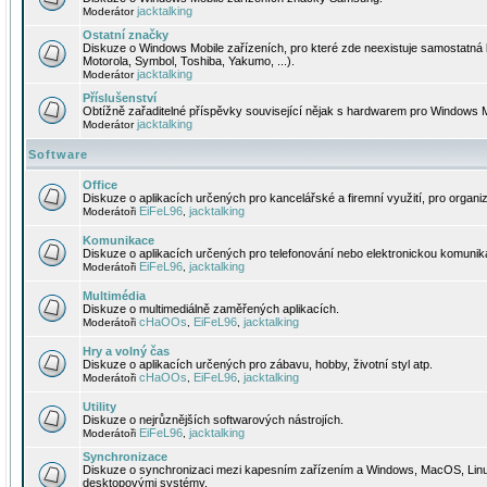
jacktalking
Moderátor
Ostatní značky
Diskuze o Windows Mobile zařízeních, pro které zde neexistuje samostatná 
Motorola, Symbol, Toshiba, Yakumo, ...).
jacktalking
Moderátor
Příslušenství
Obtížně zařaditelné příspěvky související nějak s hardwarem pro Windows M
jacktalking
Moderátor
Software
Office
Diskuze o aplikacích určených pro kancelářské a firemní využití, pro organiz
EiFeL96
jacktalking
Moderátoři
,
Komunikace
Diskuze o aplikacích určených pro telefonování nebo elektronickou komunika
EiFeL96
jacktalking
Moderátoři
,
Multimédia
Diskuze o multimediálně zaměřených aplikacích.
cHaOOs
EiFeL96
jacktalking
Moderátoři
,
,
Hry a volný čas
Diskuze o aplikacích určených pro zábavu, hobby, životní styl atp.
cHaOOs
EiFeL96
jacktalking
Moderátoři
,
,
Utility
Diskuze o nejrůznějších softwarových nástrojích.
EiFeL96
jacktalking
Moderátoři
,
Synchronizace
Diskuze o synchronizaci mezi kapesním zařízením a Windows, MacOS, Linux
desktopovými systémy.