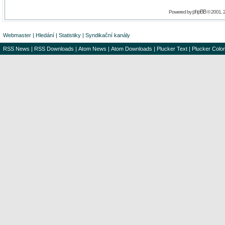
phpBB
Powered by
© 2001, 
Webmaster
|
Hledání
|
Statistiky
|
Syndikační kanály
RSS News
|
RSS Downloads
|
Atom News
|
Atom Downloads
|
Plucker Text
|
Plucker Color