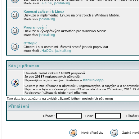
EiFeL96
jacktalking
Moderátoři
,
Kapesní zařízení & Linux
Diskuze o implementaci Linuxu na přístrojích s Windows Mobile.
jacktalking
Moderátor
Programování
Diskuze o vývojářských aktivitách pro Windows Mobile.
jacktalking
Moderátor
Offtopic
Chcete-li si s ostatními uživateli prostě jen tak popovídat...
cHaOOs
jacktalking
Moderátoři
,
Kdo je přítomen
Uživatelé zaslali celkem
148289
příspěvků.
Je zde
20337
registrovaných uživatelů.
hitclubviapp
Nejnovějším registrovaným uživatelem je
.
Celkem je zde přítomno
0
uživatelů: 0 registrovaných, 0 skrytých a 0 anonymní
Nejvíce zde bylo současně přítomno
83
uživatelů dne ne 25. květen, 2014 19:4
Registrovaní uživatelé: nikdo není přítomen
Tato data jsou založena na aktivitě uživatelů během posledních pěti minut
Přihlášení
Uživatel:
Heslo:
Přihlásit m
Nové příspěvky
Žádné nové