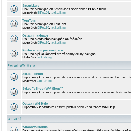
SmartMaps
Diskuze o navigacích SmartMaps společnosti PLAN Studio.
EiFeL96
jacktalking
Moderátoři
,
TomTom
Diskuze o navigacích TomTom.
EiFeL96
jacktalking
Moderátoři
,
Ostatní navigace
Diskuze o ostatních navigačních řešeních.
EiFeL96
jacktalking
Moderátoři
,
Příslušenství pro navigace
Diskuze o příslušenství pro všechny druhy navigací.
jacktalking
Moderátor
Portál WM Help
Sekce "forum"
Připomínky k obsahu, provedení a všemu, co se děje na našem diskuzním f
jacktalking
Moderátor
Sekce "eShop (WM Shop)"
Připomínky k obsahu, provedení a všemu, co se objeví v našem elektronic
Ostatní WM Help
Připomínky k ostatním částem portálu nebo ke službám WM Help.
Ostatní
Windows Mobile
Diskuze o všem, co souvisí s operačním systémem Windows Mobile ve všec