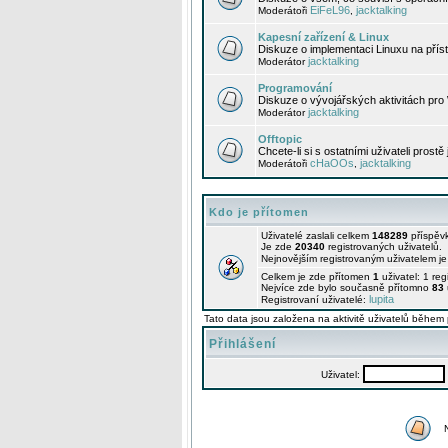
EiFeL96
jacktalking
Moderátoři
,
Kapesní zařízení & Linux
Diskuze o implementaci Linuxu na příst
jacktalking
Moderátor
Programování
Diskuze o vývojářských aktivitách pro
jacktalking
Moderátor
Offtopic
Chcete-li si s ostatními uživateli prostě
cHaOOs
jacktalking
Moderátoři
,
Kdo je přítomen
Uživatelé zaslali celkem
148289
příspěv
Je zde
20340
registrovaných uživatelů.
Nejnovějším registrovaným uživatelem j
Celkem je zde přítomen
1
uživatel: 1 re
Nejvíce zde bylo současně přítomno
83
lupita
Registrovaní uživatelé:
Tato data jsou založena na aktivitě uživatelů během 
Přihlášení
Uživatel: