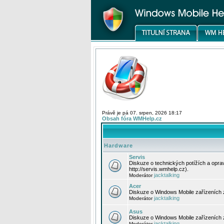
Právě je pá 07. srpen, 2026 18:17
Obsah fóra WMHelp.cz
Hardware
Servis
Diskuze o technických potížích a opr
http://servis.wmhelp.cz).
jacktalking
Moderátor
Acer
Diskuze o Windows Mobile zařízeních 
jacktalking
Moderátor
Asus
Diskuze o Windows Mobile zařízeních
jacktalking
Moderátor