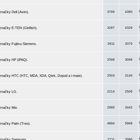
značky Dell (Axim).
3766
4380
značky E-TEN (Glofiish).
3287
4326
značky Fujitsu-Siemens.
2811
3370
 značky HP (iPAQ).
2599
3066
 značky HTC (HTC, MDA, XDA, Qtek, Dopod a i-mate).
2503
3140
 značky LG.
2214
2506
značky Mio.
2980
3442
značky Palm (Treo).
4894
5968
 značky Samsung.
2711
3060