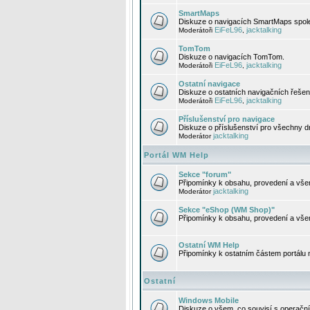
SmartMaps
Diskuze o navigacích SmartMaps spole
EiFeL96
jacktalking
Moderátoři
,
TomTom
Diskuze o navigacích TomTom.
EiFeL96
jacktalking
Moderátoři
,
Ostatní navigace
Diskuze o ostatních navigačních řešen
EiFeL96
jacktalking
Moderátoři
,
Příslušenství pro navigace
Diskuze o příslušenství pro všechny d
jacktalking
Moderátor
Portál WM Help
Sekce "forum"
Připomínky k obsahu, provedení a vše
jacktalking
Moderátor
Sekce "eShop (WM Shop)"
Připomínky k obsahu, provedení a vše
Ostatní WM Help
Připomínky k ostatním částem portálu
Ostatní
Windows Mobile
Diskuze o všem, co souvisí s operačn