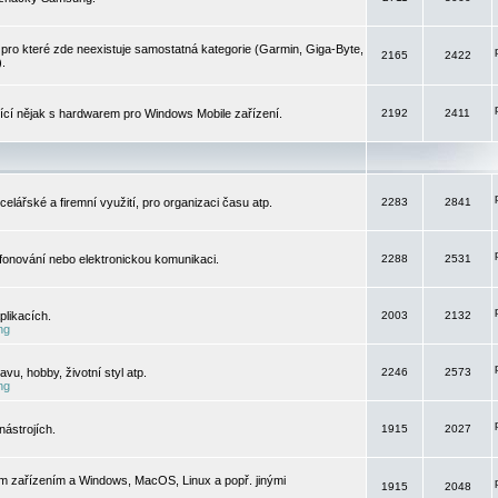
pro které zde neexistuje samostatná kategorie (Garmin, Giga-Byte,
2165
2422
).
jící nějak s hardwarem pro Windows Mobile zařízení.
2192
2411
elářské a firemní využití, pro organizaci času atp.
2283
2841
efonování nebo elektronickou komunikaci.
2288
2531
likacích.
2003
2132
ng
vu, hobby, životní styl atp.
2246
2573
ng
ástrojích.
1915
2027
m zařízením a Windows, MacOS, Linux a popř. jinými
1915
2048