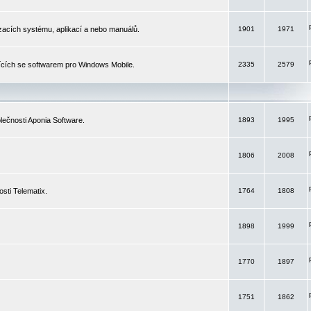
izacích systému, aplikací a nebo manuálů.
1901
1971
ících se softwarem pro Windows Mobile.
2335
2579
ečnosti Aponia Software.
1893
1995
1806
2008
sti Telematix.
1764
1808
1898
1999
1770
1897
1751
1862