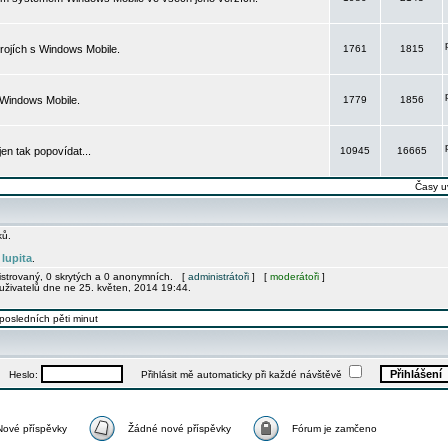
rojích s Windows Mobile.
1761
1815
 Windows Mobile.
1779
1856
 jen tak popovídat...
10945
16665
Časy u
ků.
lupita
e
.
gistrovaný, 0 skrytých a 0 anonymních. [
administrátoři
] [
moderátoři
]
uživatelů dne ne 25. květen, 2014 19:44.
posledních pěti minut
Heslo:
Přihlásit mě automaticky při každé návštěvě
Nové příspěvky
Žádné nové příspěvky
Fórum je zamčeno