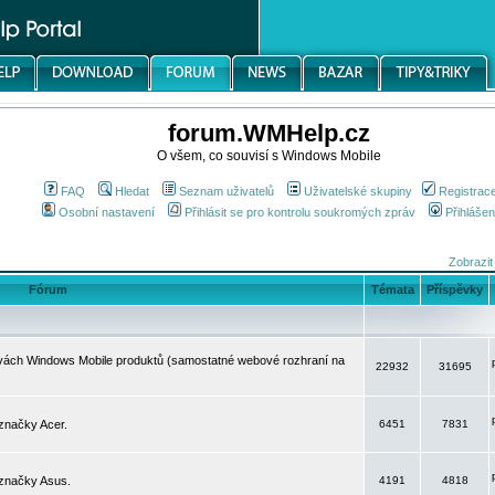
forum.WMHelp.cz
O všem, co souvisí s Windows Mobile
FAQ
Hledat
Seznam uživatelů
Uživatelské skupiny
Registrac
Osobní nastavení
Přihlásit se pro kontrolu soukromých zpráv
Přihlášen
Zobrazit
Fórum
Témata
Příspěvky
avách Windows Mobile produktů (samostatné webové rozhraní na
22932
31695
značky Acer.
6451
7831
 značky Asus.
4191
4818