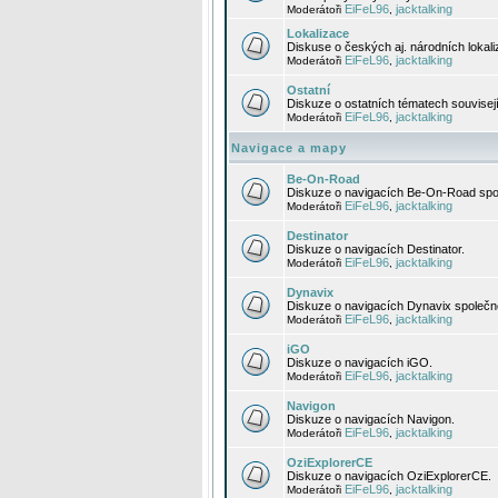
EiFeL96
jacktalking
Moderátoři
,
Lokalizace
Diskuse o českých aj. národních lokal
EiFeL96
jacktalking
Moderátoři
,
Ostatní
Diskuze o ostatních tématech souvisej
EiFeL96
jacktalking
Moderátoři
,
Navigace a mapy
Be-On-Road
Diskuze o navigacích Be-On-Road spol
EiFeL96
jacktalking
Moderátoři
,
Destinator
Diskuze o navigacích Destinator.
EiFeL96
jacktalking
Moderátoři
,
Dynavix
Diskuze o navigacích Dynavix společno
EiFeL96
jacktalking
Moderátoři
,
iGO
Diskuze o navigacích iGO.
EiFeL96
jacktalking
Moderátoři
,
Navigon
Diskuze o navigacích Navigon.
EiFeL96
jacktalking
Moderátoři
,
OziExplorerCE
Diskuze o navigacích OziExplorerCE.
EiFeL96
jacktalking
Moderátoři
,