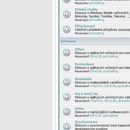
jacktalking
Moderátor
Ostatní značky
Diskuze o Windows Mobile zařízeních, 
Motorola, Symbol, Toshiba, Yakumo, ...
jacktalking
Moderátor
Příslušenství
Obtížně zařaditelné příspěvky souvise
jacktalking
Moderátor
Software
Office
Diskuze o aplikacích určených pro kanc
EiFeL96
jacktalking
Moderátoři
,
Komunikace
Diskuze o aplikacích určených pro tel
EiFeL96
jacktalking
Moderátoři
,
Multimédia
Diskuze o multimediálně zaměřených ap
cHaOOs
EiFeL96
jacktalki
Moderátoři
,
,
Hry a volný čas
Diskuze o aplikacích určených pro zába
cHaOOs
EiFeL96
jacktalki
Moderátoři
,
,
Utility
Diskuze o nejrůznějších softwarových n
EiFeL96
jacktalking
Moderátoři
,
Synchronizace
Diskuze o synchronizaci mezi kapesní
desktopovými systémy.