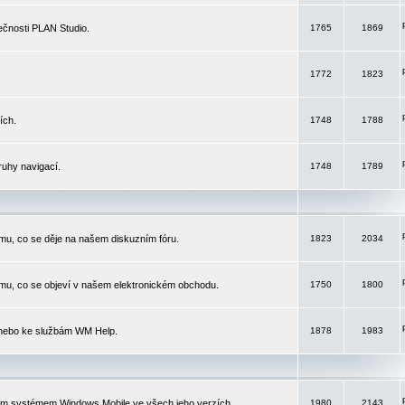
čnosti PLAN Studio.
1765
1869
1772
1823
ích.
1748
1788
ruhy navigací.
1748
1789
mu, co se děje na našem diskuzním fóru.
1823
2034
mu, co se objeví v našem elektronickém obchodu.
1750
1800
 nebo ke službám WM Help.
1878
1983
ím systémem Windows Mobile ve všech jeho verzích.
1980
2143