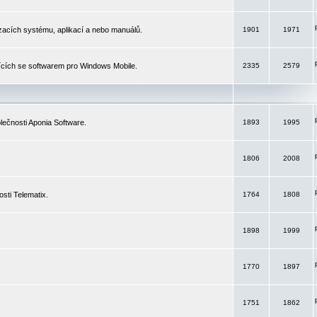
izacích systému, aplikací a nebo manuálů.
1901
1971
ících se softwarem pro Windows Mobile.
2335
2579
ečnosti Aponia Software.
1893
1995
1806
2008
sti Telematix.
1764
1808
1898
1999
1770
1897
1751
1862