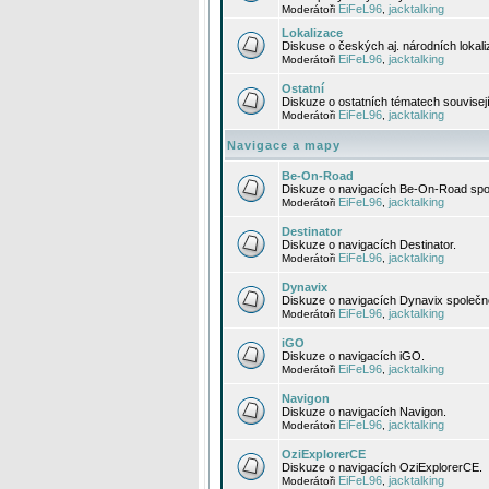
EiFeL96
jacktalking
Moderátoři
,
Lokalizace
Diskuse o českých aj. národních lokal
EiFeL96
jacktalking
Moderátoři
,
Ostatní
Diskuze o ostatních tématech souvisej
EiFeL96
jacktalking
Moderátoři
,
Navigace a mapy
Be-On-Road
Diskuze o navigacích Be-On-Road spol
EiFeL96
jacktalking
Moderátoři
,
Destinator
Diskuze o navigacích Destinator.
EiFeL96
jacktalking
Moderátoři
,
Dynavix
Diskuze o navigacích Dynavix společno
EiFeL96
jacktalking
Moderátoři
,
iGO
Diskuze o navigacích iGO.
EiFeL96
jacktalking
Moderátoři
,
Navigon
Diskuze o navigacích Navigon.
EiFeL96
jacktalking
Moderátoři
,
OziExplorerCE
Diskuze o navigacích OziExplorerCE.
EiFeL96
jacktalking
Moderátoři
,