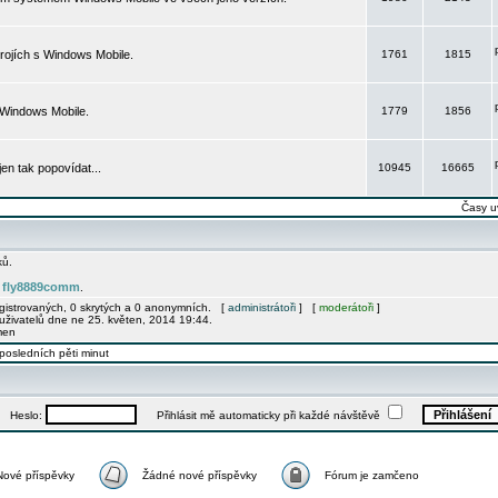
rojích s Windows Mobile.
1761
1815
 Windows Mobile.
1779
1856
 jen tak popovídat...
10945
16665
Časy u
ků.
fly8889comm
e
.
egistrovaných, 0 skrytých a 0 anonymních. [
administrátoři
] [
moderátoři
]
uživatelů dne ne 25. květen, 2014 19:44.
men
posledních pěti minut
Heslo:
Přihlásit mě automaticky při každé návštěvě
Nové příspěvky
Žádné nové příspěvky
Fórum je zamčeno