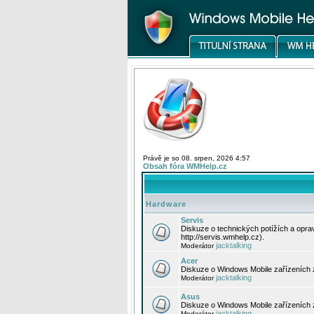
Právě je so 08. srpen, 2026 4:57
Obsah fóra WMHelp.cz
Hardware
Servis
Diskuze o technických potížích a opr
http://servis.wmhelp.cz).
jacktalking
Moderátor
Acer
Diskuze o Windows Mobile zařízeních 
jacktalking
Moderátor
Asus
Diskuze o Windows Mobile zařízeních
jacktalking
Moderátor