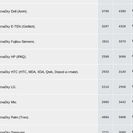
značky Dell (Axim).
3766
4380
značky E-TEN (Glofiish).
3287
4326
značky Fujitsu-Siemens.
2811
3370
 značky HP (iPAQ).
2599
3066
 značky HTC (HTC, MDA, XDA, Qtek, Dopod a i-mate).
2503
3140
 značky LG.
2214
2506
značky Mio.
2980
3442
značky Palm (Treo).
4894
5968
 značky Samsung.
2711
3060