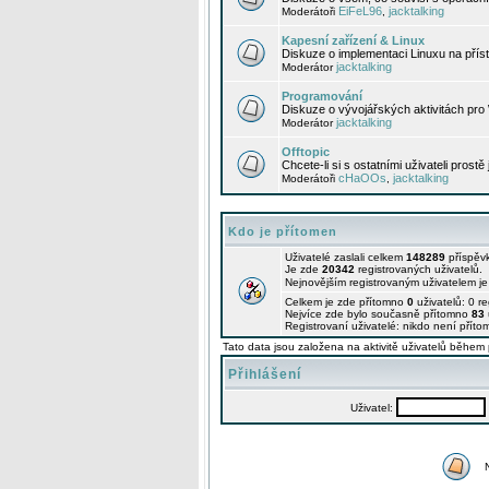
EiFeL96
jacktalking
Moderátoři
,
Kapesní zařízení & Linux
Diskuze o implementaci Linuxu na příst
jacktalking
Moderátor
Programování
Diskuze o vývojářských aktivitách pro
jacktalking
Moderátor
Offtopic
Chcete-li si s ostatními uživateli prostě
cHaOOs
jacktalking
Moderátoři
,
Kdo je přítomen
Uživatelé zaslali celkem
148289
příspěv
Je zde
20342
registrovaných uživatelů.
Nejnovějším registrovaným uživatelem j
Celkem je zde přítomno
0
uživatelů: 0 r
Nejvíce zde bylo současně přítomno
83
Registrovaní uživatelé: nikdo není příto
Tato data jsou založena na aktivitě uživatelů během 
Přihlášení
Uživatel: