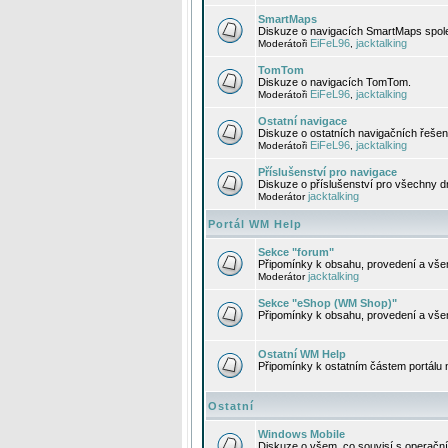
SmartMaps
Diskuze o navigacích SmartMaps spole
EiFeL96
jacktalking
Moderátoři
,
TomTom
Diskuze o navigacích TomTom.
EiFeL96
jacktalking
Moderátoři
,
Ostatní navigace
Diskuze o ostatních navigačních řešen
EiFeL96
jacktalking
Moderátoři
,
Příslušenství pro navigace
Diskuze o příslušenství pro všechny d
jacktalking
Moderátor
Portál WM Help
Sekce "forum"
Připomínky k obsahu, provedení a vše
jacktalking
Moderátor
Sekce "eShop (WM Shop)"
Připomínky k obsahu, provedení a vše
Ostatní WM Help
Připomínky k ostatním částem portálu
Ostatní
Windows Mobile
Diskuze o všem, co souvisí s operačn