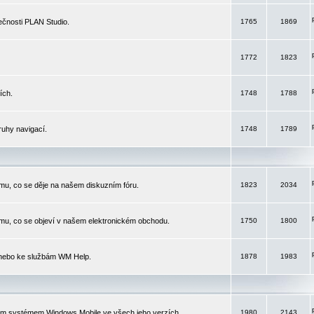
čnosti PLAN Studio.
1765
1869
1772
1823
ích.
1748
1788
ruhy navigací.
1748
1789
mu, co se děje na našem diskuzním fóru.
1823
2034
mu, co se objeví v našem elektronickém obchodu.
1750
1800
 nebo ke službám WM Help.
1878
1983
ím systémem Windows Mobile ve všech jeho verzích.
1980
2143