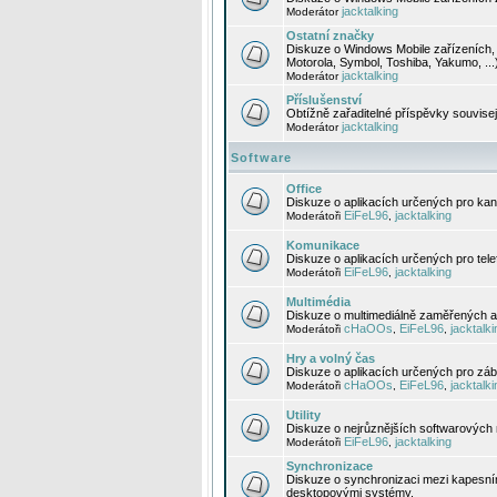
jacktalking
Moderátor
Ostatní značky
Diskuze o Windows Mobile zařízeních, 
Motorola, Symbol, Toshiba, Yakumo, ...
jacktalking
Moderátor
Příslušenství
Obtížně zařaditelné příspěvky souvise
jacktalking
Moderátor
Software
Office
Diskuze o aplikacích určených pro kanc
EiFeL96
jacktalking
Moderátoři
,
Komunikace
Diskuze o aplikacích určených pro tel
EiFeL96
jacktalking
Moderátoři
,
Multimédia
Diskuze o multimediálně zaměřených ap
cHaOOs
EiFeL96
jacktalki
Moderátoři
,
,
Hry a volný čas
Diskuze o aplikacích určených pro zába
cHaOOs
EiFeL96
jacktalki
Moderátoři
,
,
Utility
Diskuze o nejrůznějších softwarových n
EiFeL96
jacktalking
Moderátoři
,
Synchronizace
Diskuze o synchronizaci mezi kapesní
desktopovými systémy.