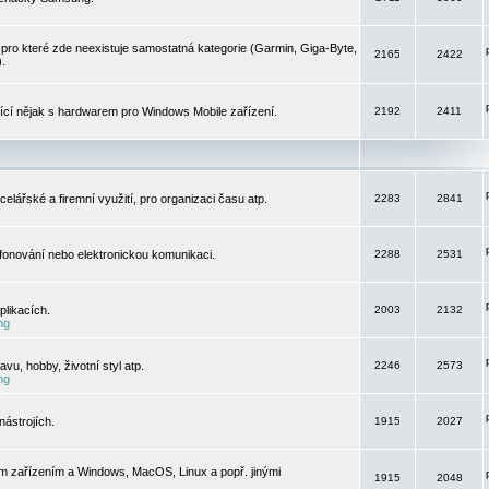
pro které zde neexistuje samostatná kategorie (Garmin, Giga-Byte,
2165
2422
).
jící nějak s hardwarem pro Windows Mobile zařízení.
2192
2411
elářské a firemní využití, pro organizaci času atp.
2283
2841
efonování nebo elektronickou komunikaci.
2288
2531
likacích.
2003
2132
ng
vu, hobby, životní styl atp.
2246
2573
ng
ástrojích.
1915
2027
m zařízením a Windows, MacOS, Linux a popř. jinými
1915
2048