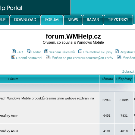
forum.WMHelp.cz
O všem, co souvisí s Windows Mobile
FAQ
Hledat
Seznam uživatelů
Uživatelské skupiny
Registrac
Osobní nastavení
Přihlásit se pro kontrolu soukromých zpráv
Přihlášen
Zobrazit
Fórum
Témata
Příspěvky
avách Windows Mobile produktů (samostatné webové rozhraní na
22932
31695
značky Acer.
6451
7831
 značky Asus.
4191
4818