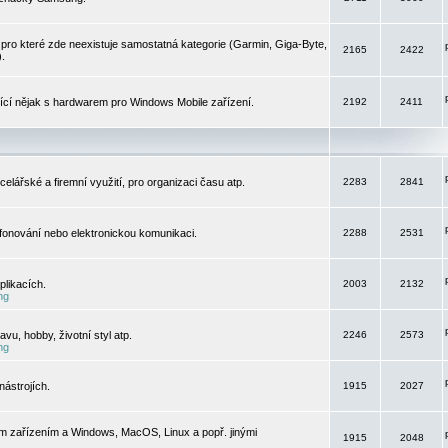
pro které zde neexistuje samostatná kategorie (Garmin, Giga-Byte,
2165
2422
).
jící nějak s hardwarem pro Windows Mobile zařízení.
2192
2411
elářské a firemní využití, pro organizaci času atp.
2283
2841
efonování nebo elektronickou komunikaci.
2288
2531
likacích.
2003
2132
ng
vu, hobby, životní styl atp.
2246
2573
ng
ástrojích.
1915
2027
m zařízením a Windows, MacOS, Linux a popř. jinými
1915
2048