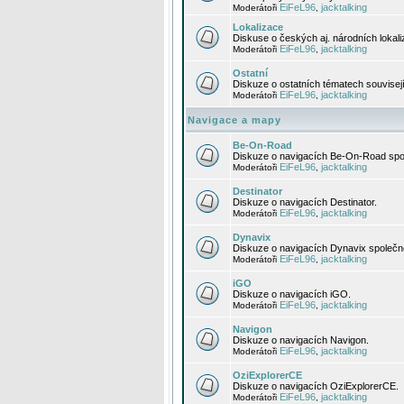
EiFeL96
jacktalking
Moderátoři
,
Lokalizace
Diskuse o českých aj. národních lokal
EiFeL96
jacktalking
Moderátoři
,
Ostatní
Diskuze o ostatních tématech souvisej
EiFeL96
jacktalking
Moderátoři
,
Navigace a mapy
Be-On-Road
Diskuze o navigacích Be-On-Road spol
EiFeL96
jacktalking
Moderátoři
,
Destinator
Diskuze o navigacích Destinator.
EiFeL96
jacktalking
Moderátoři
,
Dynavix
Diskuze o navigacích Dynavix společno
EiFeL96
jacktalking
Moderátoři
,
iGO
Diskuze o navigacích iGO.
EiFeL96
jacktalking
Moderátoři
,
Navigon
Diskuze o navigacích Navigon.
EiFeL96
jacktalking
Moderátoři
,
OziExplorerCE
Diskuze o navigacích OziExplorerCE.
EiFeL96
jacktalking
Moderátoři
,