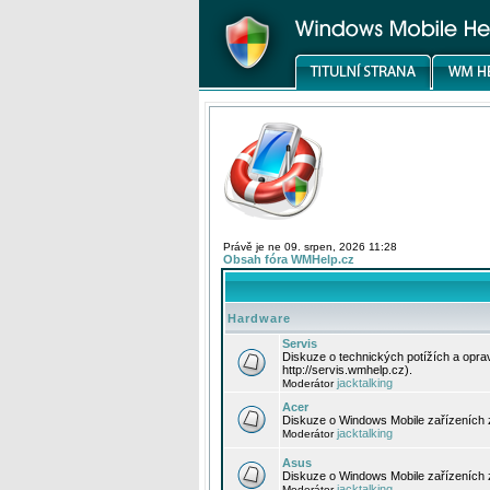
Právě je ne 09. srpen, 2026 11:28
Obsah fóra WMHelp.cz
Hardware
Servis
Diskuze o technických potížích a opr
http://servis.wmhelp.cz).
jacktalking
Moderátor
Acer
Diskuze o Windows Mobile zařízeních 
jacktalking
Moderátor
Asus
Diskuze o Windows Mobile zařízeních
jacktalking
Moderátor