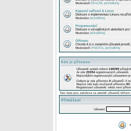
EiFeL96
jacktalking
Moderátoři
,
Kapesní zařízení & Linux
Diskuze o implementaci Linuxu na příst
jacktalking
Moderátor
Programování
Diskuze o vývojářských aktivitách pro
jacktalking
Moderátor
Offtopic
Chcete-li si s ostatními uživateli prostě
cHaOOs
jacktalking
Moderátoři
,
Kdo je přítomen
Uživatelé zaslali celkem
148289
příspěv
Je zde
20354
registrovaných uživatelů.
Nejnovějším registrovaným uživatelem j
Celkem je zde přítomno
0
uživatelů: 0 r
Nejvíce zde bylo současně přítomno
83
Registrovaní uživatelé: nikdo není příto
Tato data jsou založena na aktivitě uživatelů během 
Přihlášení
Uživatel: