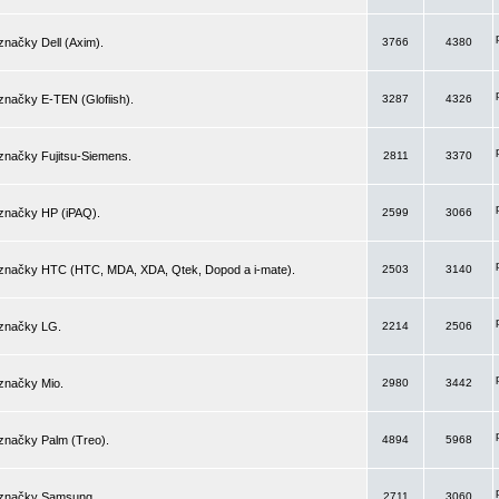
značky Dell (Axim).
3766
4380
značky E-TEN (Glofiish).
3287
4326
značky Fujitsu-Siemens.
2811
3370
 značky HP (iPAQ).
2599
3066
 značky HTC (HTC, MDA, XDA, Qtek, Dopod a i-mate).
2503
3140
 značky LG.
2214
2506
značky Mio.
2980
3442
značky Palm (Treo).
4894
5968
 značky Samsung.
2711
3060