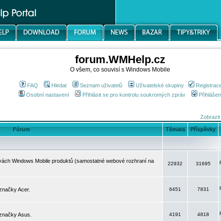
forum.WMHelp.cz
O všem, co souvisí s Windows Mobile
FAQ
Hledat
Seznam uživatelů
Uživatelské skupiny
Registrac
Osobní nastavení
Přihlásit se pro kontrolu soukromých zpráv
Přihlášen
Zobrazit
Fórum
Témata
Příspěvky
avách Windows Mobile produktů (samostatné webové rozhraní na
22932
31695
značky Acer.
6451
7831
 značky Asus.
4191
4818