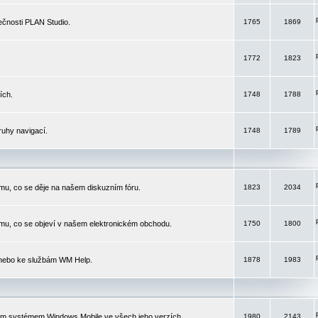
čnosti PLAN Studio.
1765
1869
1772
1823
ích.
1748
1788
ruhy navigací.
1748
1789
mu, co se děje na našem diskuzním fóru.
1823
2034
mu, co se objeví v našem elektronickém obchodu.
1750
1800
 nebo ke službám WM Help.
1878
1983
ím systémem Windows Mobile ve všech jeho verzích.
1980
2143