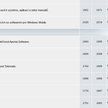
izacích systému, aplikací a nebo manuálů.
1901
1971
ících se softwarem pro Windows Mobile.
2335
2579
ečnosti Aponia Software.
1893
1995
1806
2008
sti Telematix.
1764
1808
1898
1999
1770
1897
1751
1862