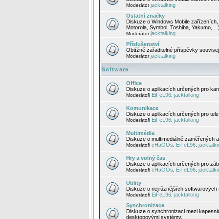
jacktalking
Moderátor
Ostatní značky
Diskuze o Windows Mobile zařízeních, 
Motorola, Symbol, Toshiba, Yakumo, ...
jacktalking
Moderátor
Příslušenství
Obtížně zařaditelné příspěvky souvise
jacktalking
Moderátor
Software
Office
Diskuze o aplikacích určených pro kanc
EiFeL96
jacktalking
Moderátoři
,
Komunikace
Diskuze o aplikacích určených pro tel
EiFeL96
jacktalking
Moderátoři
,
Multimédia
Diskuze o multimediálně zaměřených ap
cHaOOs
EiFeL96
jacktalki
Moderátoři
,
,
Hry a volný čas
Diskuze o aplikacích určených pro zába
cHaOOs
EiFeL96
jacktalki
Moderátoři
,
,
Utility
Diskuze o nejrůznějších softwarových n
EiFeL96
jacktalking
Moderátoři
,
Synchronizace
Diskuze o synchronizaci mezi kapesní
desktopovými systémy.