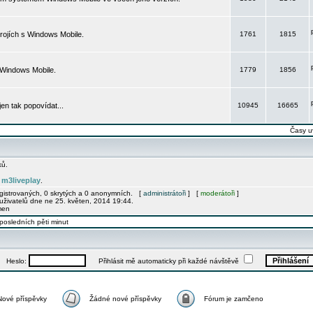
rojích s Windows Mobile.
1761
1815
 Windows Mobile.
1779
1856
 jen tak popovídat...
10945
16665
Časy u
ků.
m3liveplay
e
.
egistrovaných, 0 skrytých a 0 anonymních. [
administrátoři
] [
moderátoři
]
uživatelů dne ne 25. květen, 2014 19:44.
men
posledních pěti minut
Heslo:
Přihlásit mě automaticky při každé návštěvě
Nové příspěvky
Žádné nové příspěvky
Fórum je zamčeno