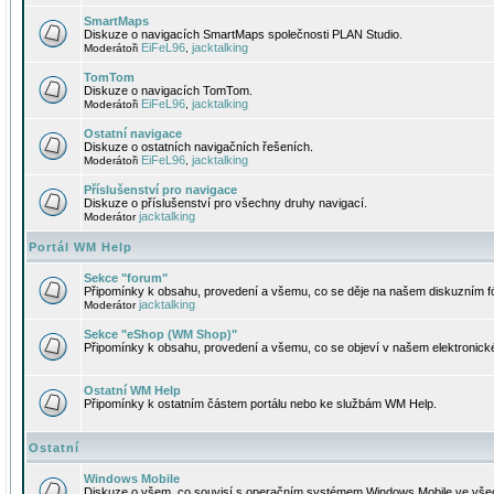
SmartMaps
Diskuze o navigacích SmartMaps společnosti PLAN Studio.
EiFeL96
jacktalking
Moderátoři
,
TomTom
Diskuze o navigacích TomTom.
EiFeL96
jacktalking
Moderátoři
,
Ostatní navigace
Diskuze o ostatních navigačních řešeních.
EiFeL96
jacktalking
Moderátoři
,
Příslušenství pro navigace
Diskuze o příslušenství pro všechny druhy navigací.
jacktalking
Moderátor
Portál WM Help
Sekce "forum"
Připomínky k obsahu, provedení a všemu, co se děje na našem diskuzním f
jacktalking
Moderátor
Sekce "eShop (WM Shop)"
Připomínky k obsahu, provedení a všemu, co se objeví v našem elektronic
Ostatní WM Help
Připomínky k ostatním částem portálu nebo ke službám WM Help.
Ostatní
Windows Mobile
Diskuze o všem, co souvisí s operačním systémem Windows Mobile ve všec