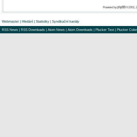
phpBB
Powered by
© 2001, 
Webmaster
|
Hledání
|
Statistiky
|
Syndikační kanály
RSS News
|
RSS Downloads
|
Atom News
|
Atom Downloads
|
Plucker Text
|
Plucker Color