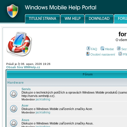
fo
O všem
FAQ
Hledat
Sez
Osobní nastavení
Při
Právě je čt 06. srpen, 2026 19:26
Obsah fóra WMHelp.cz
Fórum
Hardware
Servis
Diskuze o technických potížích a opravách Windows Mobile produktů (samo
http://servis.wmhelp.cz).
jacktalking
Moderátor
Acer
Diskuze o Windows Mobile zařízeních značky Acer.
jacktalking
Moderátor
Asus
Diskuze o Windows Mobile zařízeních značky Asus.
jacktalking
Moderátor