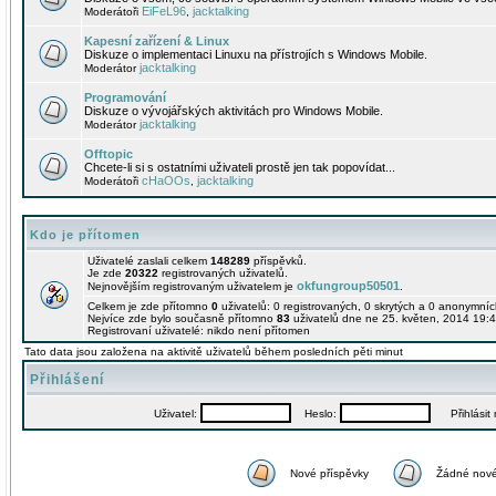
EiFeL96
jacktalking
Moderátoři
,
Kapesní zařízení & Linux
Diskuze o implementaci Linuxu na přístrojích s Windows Mobile.
jacktalking
Moderátor
Programování
Diskuze o vývojářských aktivitách pro Windows Mobile.
jacktalking
Moderátor
Offtopic
Chcete-li si s ostatními uživateli prostě jen tak popovídat...
cHaOOs
jacktalking
Moderátoři
,
Kdo je přítomen
Uživatelé zaslali celkem
148289
příspěvků.
Je zde
20322
registrovaných uživatelů.
okfungroup50501
Nejnovějším registrovaným uživatelem je
.
Celkem je zde přítomno
0
uživatelů: 0 registrovaných, 0 skrytých a 0 anonymní
Nejvíce zde bylo současně přítomno
83
uživatelů dne ne 25. květen, 2014 19:4
Registrovaní uživatelé: nikdo není přítomen
Tato data jsou založena na aktivitě uživatelů během posledních pěti minut
Přihlášení
Uživatel:
Heslo:
Přihlásit m
Nové příspěvky
Žádné nové