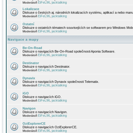
EiFeL96
jacktalking
Moderátoři
,
Lokalizace
Diskuse o českých aj. národních lokalizacích systému, aplikací a nebo manu
EiFeL96
jacktalking
Moderátoři
,
Ostatní
Diskuze o ostatních tématech souvisejících se softwarem pro Windows Mobi
EiFeL96
jacktalking
Moderátoři
,
Navigace a mapy
Be-On-Road
Diskuze o navigacích Be-On-Road společnosti Aponia Software.
EiFeL96
jacktalking
Moderátoři
,
Destinator
Diskuze o navigacích Destinator.
EiFeL96
jacktalking
Moderátoři
,
Dynavix
Diskuze o navigacích Dynavix společnosti Telematix.
EiFeL96
jacktalking
Moderátoři
,
iGO
Diskuze o navigacích iGO.
EiFeL96
jacktalking
Moderátoři
,
Navigon
Diskuze o navigacích Navigon.
EiFeL96
jacktalking
Moderátoři
,
OziExplorerCE
Diskuze o navigacích OziExplorerCE.
EiFeL96
jacktalking
Moderátoři
,