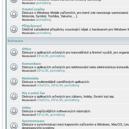
jacktalking
Moderátor
Ostatní značky
Diskuze o Windows Mobile zařízeních, pro které zde neexistuje samostatná 
Motorola, Symbol, Toshiba, Yakumo, ...).
jacktalking
Moderátor
Příslušenství
Obtížně zařaditelné příspěvky související nějak s hardwarem pro Windows M
jacktalking
Moderátor
Software
Office
Diskuze o aplikacích určených pro kancelářské a firemní využití, pro organiz
EiFeL96
jacktalking
Moderátoři
,
Komunikace
Diskuze o aplikacích určených pro telefonování nebo elektronickou komunika
EiFeL96
jacktalking
Moderátoři
,
Multimédia
Diskuze o multimediálně zaměřených aplikacích.
cHaOOs
EiFeL96
jacktalking
Moderátoři
,
,
Hry a volný čas
Diskuze o aplikacích určených pro zábavu, hobby, životní styl atp.
cHaOOs
EiFeL96
jacktalking
Moderátoři
,
,
Utility
Diskuze o nejrůznějších softwarových nástrojích.
EiFeL96
jacktalking
Moderátoři
,
Synchronizace
Diskuze o synchronizaci mezi kapesním zařízením a Windows, MacOS, Linux
desktopovými systémy.