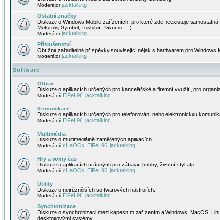
jacktalking
Moderátor
Ostatní značky
Diskuze o Windows Mobile zařízeních, pro které zde neexistuje samostatná 
Motorola, Symbol, Toshiba, Yakumo, ...).
jacktalking
Moderátor
Příslušenství
Obtížně zařaditelné příspěvky související nějak s hardwarem pro Windows M
jacktalking
Moderátor
Software
Office
Diskuze o aplikacích určených pro kancelářské a firemní využití, pro organiz
EiFeL96
jacktalking
Moderátoři
,
Komunikace
Diskuze o aplikacích určených pro telefonování nebo elektronickou komunika
EiFeL96
jacktalking
Moderátoři
,
Multimédia
Diskuze o multimediálně zaměřených aplikacích.
cHaOOs
EiFeL96
jacktalking
Moderátoři
,
,
Hry a volný čas
Diskuze o aplikacích určených pro zábavu, hobby, životní styl atp.
cHaOOs
EiFeL96
jacktalking
Moderátoři
,
,
Utility
Diskuze o nejrůznějších softwarových nástrojích.
EiFeL96
jacktalking
Moderátoři
,
Synchronizace
Diskuze o synchronizaci mezi kapesním zařízením a Windows, MacOS, Linux
desktopovými systémy.