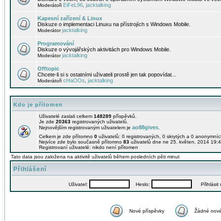
EiFeL96
jacktalking
Moderátoři
,
Kapesní zařízení & Linux
Diskuze o implementaci Linuxu na přístrojích s Windows Mobile.
jacktalking
Moderátor
Programování
Diskuze o vývojářských aktivitách pro Windows Mobile.
jacktalking
Moderátor
Offtopic
Chcete-li si s ostatními uživateli prostě jen tak popovídat...
cHaOOs
jacktalking
Moderátoři
,
Kdo je přítomen
Uživatelé zaslali celkem
148289
příspěvků.
Je zde
20363
registrovaných uživatelů.
ao88gives
Nejnovějším registrovaným uživatelem je
.
Celkem je zde přítomno
0
uživatelů: 0 registrovaných, 0 skrytých a 0 anonymní
Nejvíce zde bylo současně přítomno
83
uživatelů dne ne 25. květen, 2014 19:4
Registrovaní uživatelé: nikdo není přítomen
Tato data jsou založena na aktivitě uživatelů během posledních pěti minut
Přihlášení
Uživatel:
Heslo:
Přihlásit m
Nové příspěvky
Žádné nové