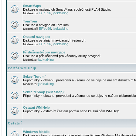
SmartMaps
Diskuze o navigacích SmartMaps společnosti PLAN Studio.
EiFeL96
jacktalking
Moderátoři
,
TomTom
Diskuze o navigacích TomTom.
EiFeL96
jacktalking
Moderátoři
,
Ostatní navigace
Diskuze o ostatních navigačních řešeních.
EiFeL96
jacktalking
Moderátoři
,
Příslušenství pro navigace
Diskuze o příslušenství pro všechny druhy navigací.
jacktalking
Moderátor
Portál WM Help
Sekce "forum"
Připomínky k obsahu, provedení a všemu, co se děje na našem diskuzním f
jacktalking
Moderátor
Sekce "eShop (WM Shop)"
Připomínky k obsahu, provedení a všemu, co se objeví v našem elektronic
Ostatní WM Help
Připomínky k ostatním částem portálu nebo ke službám WM Help.
Ostatní
Windows Mobile
Diskuze o všem, co souvisí s operačním systémem Windows Mobile ve všec