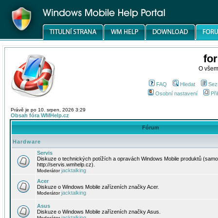
fo
O všem
FAQ
Hledat
Sez
Osobní nastavení
Při
Právě je po 10. srpen, 2026 3:29
Obsah fóra WMHelp.cz
Fórum
Hardware
Servis
Diskuze o technických potížích a opravách Windows Mobile produktů (samo
http://servis.wmhelp.cz).
jacktalking
Moderátor
Acer
Diskuze o Windows Mobile zařízeních značky Acer.
jacktalking
Moderátor
Asus
Diskuze o Windows Mobile zařízeních značky Asus.
jacktalking
Moderátor