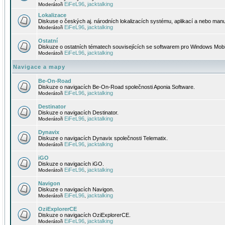
EiFeL96
jacktalking
Moderátoři
,
Lokalizace
Diskuse o českých aj. národních lokalizacích systému, aplikací a nebo manu
EiFeL96
jacktalking
Moderátoři
,
Ostatní
Diskuze o ostatních tématech souvisejících se softwarem pro Windows Mobi
EiFeL96
jacktalking
Moderátoři
,
Navigace a mapy
Be-On-Road
Diskuze o navigacích Be-On-Road společnosti Aponia Software.
EiFeL96
jacktalking
Moderátoři
,
Destinator
Diskuze o navigacích Destinator.
EiFeL96
jacktalking
Moderátoři
,
Dynavix
Diskuze o navigacích Dynavix společnosti Telematix.
EiFeL96
jacktalking
Moderátoři
,
iGO
Diskuze o navigacích iGO.
EiFeL96
jacktalking
Moderátoři
,
Navigon
Diskuze o navigacích Navigon.
EiFeL96
jacktalking
Moderátoři
,
OziExplorerCE
Diskuze o navigacích OziExplorerCE.
EiFeL96
jacktalking
Moderátoři
,