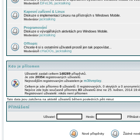
EiFeL96
jacktalking
Moderátoři
,
Kapesní zařízení & Linux
Diskuze o implementaci Linuxu na přístrojích s Windows Mobile.
jacktalking
Moderátor
Programování
Diskuze o vývojářských aktivitách pro Windows Mobile.
jacktalking
Moderátor
Offtopic
Chcete-li si s ostatními uživateli prostě jen tak popovídat...
cHaOOs
jacktalking
Moderátoři
,
Kdo je přítomen
Uživatelé zaslali celkem
148289
příspěvků.
Je zde
20354
registrovaných uživatelů.
m3liveplay
Nejnovějším registrovaným uživatelem je
.
Celkem je zde přítomno
0
uživatelů: 0 registrovaných, 0 skrytých a 0 anonymní
Nejvíce zde bylo současně přítomno
83
uživatelů dne ne 25. květen, 2014 19:4
Registrovaní uživatelé: nikdo není přítomen
Tato data jsou založena na aktivitě uživatelů během posledních pěti minut
Přihlášení
Uživatel:
Heslo:
Přihlásit m
Nové příspěvky
Žádné nové