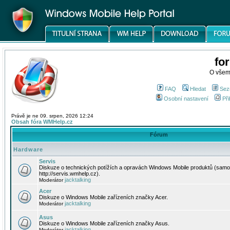
fo
O všem
FAQ
Hledat
Sez
Osobní nastavení
Při
Právě je ne 09. srpen, 2026 12:24
Obsah fóra WMHelp.cz
Fórum
Hardware
Servis
Diskuze o technických potížích a opravách Windows Mobile produktů (samo
http://servis.wmhelp.cz).
jacktalking
Moderátor
Acer
Diskuze o Windows Mobile zařízeních značky Acer.
jacktalking
Moderátor
Asus
Diskuze o Windows Mobile zařízeních značky Asus.
jacktalking
Moderátor