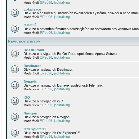
EiFeL96
jacktalking
Moderátoři
,
Lokalizace
Diskuse o českých aj. národních lokalizacích systému, aplikací a nebo manu
EiFeL96
jacktalking
Moderátoři
,
Ostatní
Diskuze o ostatních tématech souvisejících se softwarem pro Windows Mobi
EiFeL96
jacktalking
Moderátoři
,
Navigace a mapy
Be-On-Road
Diskuze o navigacích Be-On-Road společnosti Aponia Software.
EiFeL96
jacktalking
Moderátoři
,
Destinator
Diskuze o navigacích Destinator.
EiFeL96
jacktalking
Moderátoři
,
Dynavix
Diskuze o navigacích Dynavix společnosti Telematix.
EiFeL96
jacktalking
Moderátoři
,
iGO
Diskuze o navigacích iGO.
EiFeL96
jacktalking
Moderátoři
,
Navigon
Diskuze o navigacích Navigon.
EiFeL96
jacktalking
Moderátoři
,
OziExplorerCE
Diskuze o navigacích OziExplorerCE.
EiFeL96
jacktalking
Moderátoři
,