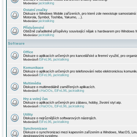
jacktalking
Moderátor
Ostatní značky
Diskuze o Windows Mobile zařízeních, pro které zde neexistuje samostatná 
Motorola, Symbol, Toshiba, Yakumo, ...).
jacktalking
Moderátor
Příslušenství
Obtížně zařaditelné příspěvky související nějak s hardwarem pro Windows M
jacktalking
Moderátor
Software
Office
Diskuze o aplikacích určených pro kancelářské a firemní využití, pro organiz
EiFeL96
jacktalking
Moderátoři
,
Komunikace
Diskuze o aplikacích určených pro telefonování nebo elektronickou komunika
EiFeL96
jacktalking
Moderátoři
,
Multimédia
Diskuze o multimediálně zaměřených aplikacích.
cHaOOs
EiFeL96
jacktalking
Moderátoři
,
,
Hry a volný čas
Diskuze o aplikacích určených pro zábavu, hobby, životní styl atp.
cHaOOs
EiFeL96
jacktalking
Moderátoři
,
,
Utility
Diskuze o nejrůznějších softwarových nástrojích.
EiFeL96
jacktalking
Moderátoři
,
Synchronizace
Diskuze o synchronizaci mezi kapesním zařízením a Windows, MacOS, Linux
desktopovými systémy.