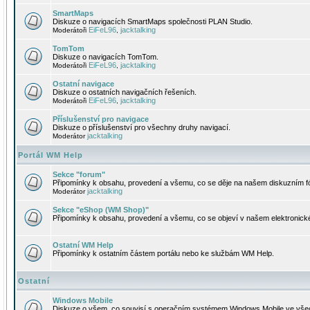
SmartMaps
Diskuze o navigacích SmartMaps společnosti PLAN Studio.
EiFeL96
jacktalking
Moderátoři
,
TomTom
Diskuze o navigacích TomTom.
EiFeL96
jacktalking
Moderátoři
,
Ostatní navigace
Diskuze o ostatních navigačních řešeních.
EiFeL96
jacktalking
Moderátoři
,
Příslušenství pro navigace
Diskuze o příslušenství pro všechny druhy navigací.
jacktalking
Moderátor
Portál WM Help
Sekce "forum"
Připomínky k obsahu, provedení a všemu, co se děje na našem diskuzním f
jacktalking
Moderátor
Sekce "eShop (WM Shop)"
Připomínky k obsahu, provedení a všemu, co se objeví v našem elektronic
Ostatní WM Help
Připomínky k ostatním částem portálu nebo ke službám WM Help.
Ostatní
Windows Mobile
Diskuze o všem, co souvisí s operačním systémem Windows Mobile ve všec