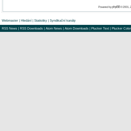
phpBB
Powered by
© 2001, 
Webmaster
|
Hledání
|
Statistiky
|
Syndikační kanály
RSS News
|
RSS Downloads
|
Atom News
|
Atom Downloads
|
Plucker Text
|
Plucker Color