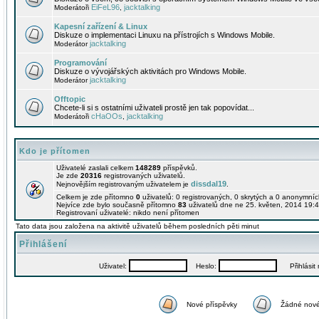
EiFeL96
jacktalking
Moderátoři
,
Kapesní zařízení & Linux
Diskuze o implementaci Linuxu na přístrojích s Windows Mobile.
jacktalking
Moderátor
Programování
Diskuze o vývojářských aktivitách pro Windows Mobile.
jacktalking
Moderátor
Offtopic
Chcete-li si s ostatními uživateli prostě jen tak popovídat...
cHaOOs
jacktalking
Moderátoři
,
Kdo je přítomen
Uživatelé zaslali celkem
148289
příspěvků.
Je zde
20316
registrovaných uživatelů.
dissdal19
Nejnovějším registrovaným uživatelem je
.
Celkem je zde přítomno
0
uživatelů: 0 registrovaných, 0 skrytých a 0 anonymní
Nejvíce zde bylo současně přítomno
83
uživatelů dne ne 25. květen, 2014 19:4
Registrovaní uživatelé: nikdo není přítomen
Tato data jsou založena na aktivitě uživatelů během posledních pěti minut
Přihlášení
Uživatel:
Heslo:
Přihlásit m
Nové příspěvky
Žádné nové