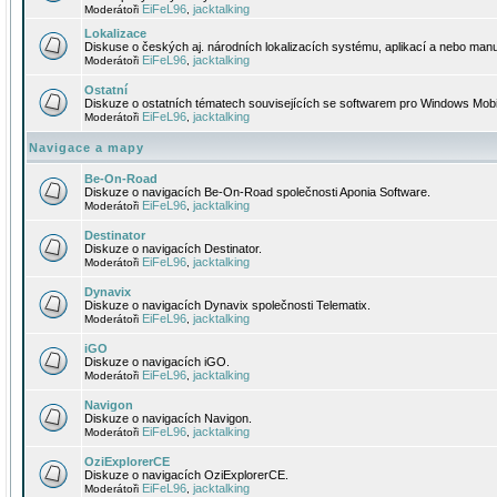
EiFeL96
jacktalking
Moderátoři
,
Lokalizace
Diskuse o českých aj. národních lokalizacích systému, aplikací a nebo manu
EiFeL96
jacktalking
Moderátoři
,
Ostatní
Diskuze o ostatních tématech souvisejících se softwarem pro Windows Mobi
EiFeL96
jacktalking
Moderátoři
,
Navigace a mapy
Be-On-Road
Diskuze o navigacích Be-On-Road společnosti Aponia Software.
EiFeL96
jacktalking
Moderátoři
,
Destinator
Diskuze o navigacích Destinator.
EiFeL96
jacktalking
Moderátoři
,
Dynavix
Diskuze o navigacích Dynavix společnosti Telematix.
EiFeL96
jacktalking
Moderátoři
,
iGO
Diskuze o navigacích iGO.
EiFeL96
jacktalking
Moderátoři
,
Navigon
Diskuze o navigacích Navigon.
EiFeL96
jacktalking
Moderátoři
,
OziExplorerCE
Diskuze o navigacích OziExplorerCE.
EiFeL96
jacktalking
Moderátoři
,