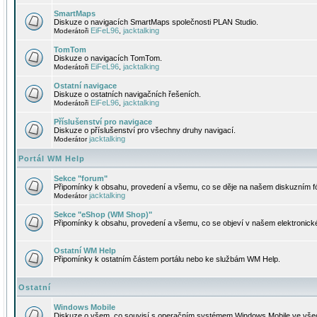
SmartMaps
Diskuze o navigacích SmartMaps společnosti PLAN Studio.
EiFeL96
jacktalking
Moderátoři
,
TomTom
Diskuze o navigacích TomTom.
EiFeL96
jacktalking
Moderátoři
,
Ostatní navigace
Diskuze o ostatních navigačních řešeních.
EiFeL96
jacktalking
Moderátoři
,
Příslušenství pro navigace
Diskuze o příslušenství pro všechny druhy navigací.
jacktalking
Moderátor
Portál WM Help
Sekce "forum"
Připomínky k obsahu, provedení a všemu, co se děje na našem diskuzním f
jacktalking
Moderátor
Sekce "eShop (WM Shop)"
Připomínky k obsahu, provedení a všemu, co se objeví v našem elektronic
Ostatní WM Help
Připomínky k ostatním částem portálu nebo ke službám WM Help.
Ostatní
Windows Mobile
Diskuze o všem, co souvisí s operačním systémem Windows Mobile ve všec