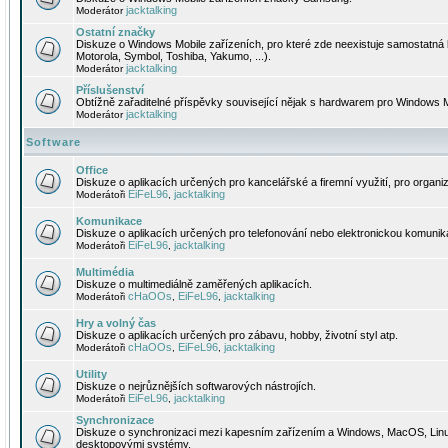
jacktalking
Moderátor
Ostatní značky
Diskuze o Windows Mobile zařízeních, pro které zde neexistuje samostatná 
Motorola, Symbol, Toshiba, Yakumo, ...).
jacktalking
Moderátor
Příslušenství
Obtížně zařaditelné příspěvky související nějak s hardwarem pro Windows M
jacktalking
Moderátor
Software
Office
Diskuze o aplikacích určených pro kancelářské a firemní využití, pro organiz
EiFeL96
jacktalking
Moderátoři
,
Komunikace
Diskuze o aplikacích určených pro telefonování nebo elektronickou komunika
EiFeL96
jacktalking
Moderátoři
,
Multimédia
Diskuze o multimediálně zaměřených aplikacích.
cHaOOs
EiFeL96
jacktalking
Moderátoři
,
,
Hry a volný čas
Diskuze o aplikacích určených pro zábavu, hobby, životní styl atp.
cHaOOs
EiFeL96
jacktalking
Moderátoři
,
,
Utility
Diskuze o nejrůznějších softwarových nástrojích.
EiFeL96
jacktalking
Moderátoři
,
Synchronizace
Diskuze o synchronizaci mezi kapesním zařízením a Windows, MacOS, Linux
desktopovými systémy.