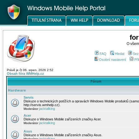
fo
O všem
FAQ
Hledat
Sez
Osobní nastavení
Při
Právě je čt 06. srpen, 2026 2:52
Obsah fóra WMHelp.cz
Fórum
Hardware
Servis
Diskuze o technických potížích a opravách Windows Mobile produktů (samo
http://servis.wmhelp.cz).
jacktalking
Moderátor
Acer
Diskuze o Windows Mobile zařízeních značky Acer.
jacktalking
Moderátor
Asus
Diskuze o Windows Mobile zařízeních značky Asus.
jacktalking
Moderátor