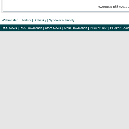
phpBB
Powered by
© 2001, 
Webmaster
|
Hledání
|
Statistiky
|
Syndikační kanály
RSS News
|
RSS Downloads
|
Atom News
|
Atom Downloads
|
Plucker Text
|
Plucker Color