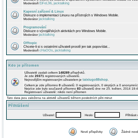
EiFeL96
jacktalking
Moderátoři
,
Kapesní zařízení & Linux
Diskuze o implementaci Linuxu na přístrojích s Windows Mobile.
jacktalking
Moderátor
Programování
Diskuze o vývojářských aktivitách pro Windows Mobile.
jacktalking
Moderátor
Offtopic
Chcete-li si s ostatními uživateli prostě jen tak popovídat...
cHaOOs
jacktalking
Moderátoři
,
Kdo je přítomen
Uživatelé zaslali celkem
148289
příspěvků.
Je zde
20371
registrovaných uživatelů.
taixiugo88shop
Nejnovějším registrovaným uživatelem je
.
Celkem je zde přítomno
0
uživatelů: 0 registrovaných, 0 skrytých a 0 anonymní
Nejvíce zde bylo současně přítomno
83
uživatelů dne ne 25. květen, 2014 19:4
Registrovaní uživatelé: nikdo není přítomen
Tato data jsou založena na aktivitě uživatelů během posledních pěti minut
Přihlášení
Uživatel:
Heslo:
Přihlásit m
Nové příspěvky
Žádné nové