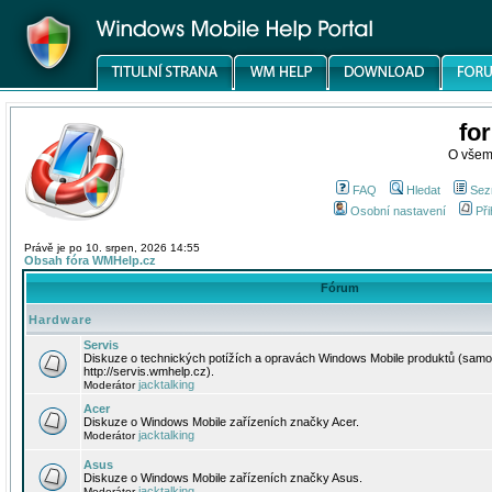
fo
O všem
FAQ
Hledat
Sez
Osobní nastavení
Při
Právě je po 10. srpen, 2026 14:55
Obsah fóra WMHelp.cz
Fórum
Hardware
Servis
Diskuze o technických potížích a opravách Windows Mobile produktů (samo
http://servis.wmhelp.cz).
jacktalking
Moderátor
Acer
Diskuze o Windows Mobile zařízeních značky Acer.
jacktalking
Moderátor
Asus
Diskuze o Windows Mobile zařízeních značky Asus.
jacktalking
Moderátor