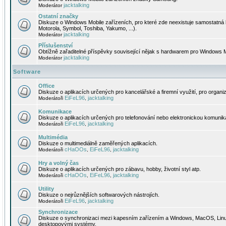
jacktalking
Moderátor
Ostatní značky
Diskuze o Windows Mobile zařízeních, pro které zde neexistuje samostatná 
Motorola, Symbol, Toshiba, Yakumo, ...).
jacktalking
Moderátor
Příslušenství
Obtížně zařaditelné příspěvky související nějak s hardwarem pro Windows M
jacktalking
Moderátor
Software
Office
Diskuze o aplikacích určených pro kancelářské a firemní využití, pro organiz
EiFeL96
jacktalking
Moderátoři
,
Komunikace
Diskuze o aplikacích určených pro telefonování nebo elektronickou komunika
EiFeL96
jacktalking
Moderátoři
,
Multimédia
Diskuze o multimediálně zaměřených aplikacích.
cHaOOs
EiFeL96
jacktalking
Moderátoři
,
,
Hry a volný čas
Diskuze o aplikacích určených pro zábavu, hobby, životní styl atp.
cHaOOs
EiFeL96
jacktalking
Moderátoři
,
,
Utility
Diskuze o nejrůznějších softwarových nástrojích.
EiFeL96
jacktalking
Moderátoři
,
Synchronizace
Diskuze o synchronizaci mezi kapesním zařízením a Windows, MacOS, Linux
desktopovými systémy.