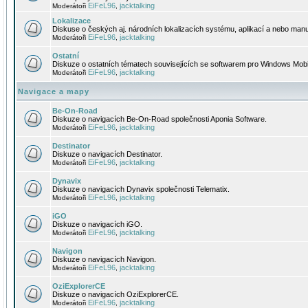
EiFeL96
jacktalking
Moderátoři
,
Lokalizace
Diskuse o českých aj. národních lokalizacích systému, aplikací a nebo manu
EiFeL96
jacktalking
Moderátoři
,
Ostatní
Diskuze o ostatních tématech souvisejících se softwarem pro Windows Mobi
EiFeL96
jacktalking
Moderátoři
,
Navigace a mapy
Be-On-Road
Diskuze o navigacích Be-On-Road společnosti Aponia Software.
EiFeL96
jacktalking
Moderátoři
,
Destinator
Diskuze o navigacích Destinator.
EiFeL96
jacktalking
Moderátoři
,
Dynavix
Diskuze o navigacích Dynavix společnosti Telematix.
EiFeL96
jacktalking
Moderátoři
,
iGO
Diskuze o navigacích iGO.
EiFeL96
jacktalking
Moderátoři
,
Navigon
Diskuze o navigacích Navigon.
EiFeL96
jacktalking
Moderátoři
,
OziExplorerCE
Diskuze o navigacích OziExplorerCE.
EiFeL96
jacktalking
Moderátoři
,