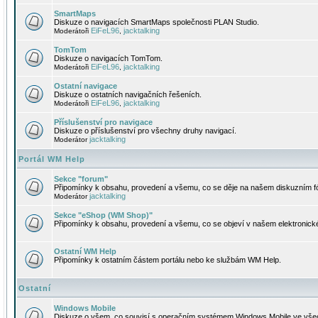
SmartMaps
Diskuze o navigacích SmartMaps společnosti PLAN Studio.
EiFeL96
jacktalking
Moderátoři
,
TomTom
Diskuze o navigacích TomTom.
EiFeL96
jacktalking
Moderátoři
,
Ostatní navigace
Diskuze o ostatních navigačních řešeních.
EiFeL96
jacktalking
Moderátoři
,
Příslušenství pro navigace
Diskuze o příslušenství pro všechny druhy navigací.
jacktalking
Moderátor
Portál WM Help
Sekce "forum"
Připomínky k obsahu, provedení a všemu, co se děje na našem diskuzním f
jacktalking
Moderátor
Sekce "eShop (WM Shop)"
Připomínky k obsahu, provedení a všemu, co se objeví v našem elektronic
Ostatní WM Help
Připomínky k ostatním částem portálu nebo ke službám WM Help.
Ostatní
Windows Mobile
Diskuze o všem, co souvisí s operačním systémem Windows Mobile ve všec