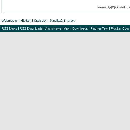
phpBB
Powered by
© 2001, 
Webmaster
|
Hledání
|
Statistiky
|
Syndikační kanály
RSS News
|
RSS Downloads
|
Atom News
|
Atom Downloads
|
Plucker Text
|
Plucker Color