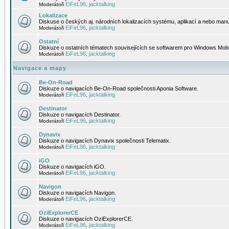
EiFeL96
jacktalking
Moderátoři
,
Lokalizace
Diskuse o českých aj. národních lokalizacích systému, aplikací a nebo manu
EiFeL96
jacktalking
Moderátoři
,
Ostatní
Diskuze o ostatních tématech souvisejících se softwarem pro Windows Mobi
EiFeL96
jacktalking
Moderátoři
,
Navigace a mapy
Be-On-Road
Diskuze o navigacích Be-On-Road společnosti Aponia Software.
EiFeL96
jacktalking
Moderátoři
,
Destinator
Diskuze o navigacích Destinator.
EiFeL96
jacktalking
Moderátoři
,
Dynavix
Diskuze o navigacích Dynavix společnosti Telematix.
EiFeL96
jacktalking
Moderátoři
,
iGO
Diskuze o navigacích iGO.
EiFeL96
jacktalking
Moderátoři
,
Navigon
Diskuze o navigacích Navigon.
EiFeL96
jacktalking
Moderátoři
,
OziExplorerCE
Diskuze o navigacích OziExplorerCE.
EiFeL96
jacktalking
Moderátoři
,