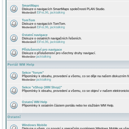
SmartMaps
Diskuze o navigacích SmartMaps společnosti PLAN Studio.
EiFeL96
jacktalking
Moderátoři
,
TomTom
Diskuze o navigacích TomTom.
EiFeL96
jacktalking
Moderátoři
,
Ostatní navigace
Diskuze o ostatních navigačních řešeních.
EiFeL96
jacktalking
Moderátoři
,
Příslušenství pro navigace
Diskuze o příslušenství pro všechny druhy navigací.
jacktalking
Moderátor
Portál WM Help
Sekce "forum"
Připomínky k obsahu, provedení a všemu, co se děje na našem diskuzním f
jacktalking
Moderátor
Sekce "eShop (WM Shop)"
Připomínky k obsahu, provedení a všemu, co se objeví v našem elektronic
Ostatní WM Help
Připomínky k ostatním částem portálu nebo ke službám WM Help.
Ostatní
Windows Mobile
Diskuze o všem, co souvisí s operačním systémem Windows Mobile ve všec