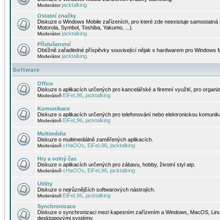
jacktalking
Moderátor
Ostatní značky
Diskuze o Windows Mobile zařízeních, pro které zde neexistuje samostatná 
Motorola, Symbol, Toshiba, Yakumo, ...).
jacktalking
Moderátor
Příslušenství
Obtížně zařaditelné příspěvky související nějak s hardwarem pro Windows M
jacktalking
Moderátor
Software
Office
Diskuze o aplikacích určených pro kancelářské a firemní využití, pro organiz
EiFeL96
jacktalking
Moderátoři
,
Komunikace
Diskuze o aplikacích určených pro telefonování nebo elektronickou komunika
EiFeL96
jacktalking
Moderátoři
,
Multimédia
Diskuze o multimediálně zaměřených aplikacích.
cHaOOs
EiFeL96
jacktalking
Moderátoři
,
,
Hry a volný čas
Diskuze o aplikacích určených pro zábavu, hobby, životní styl atp.
cHaOOs
EiFeL96
jacktalking
Moderátoři
,
,
Utility
Diskuze o nejrůznějších softwarových nástrojích.
EiFeL96
jacktalking
Moderátoři
,
Synchronizace
Diskuze o synchronizaci mezi kapesním zařízením a Windows, MacOS, Linux
desktopovými systémy.