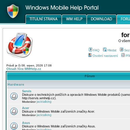
fo
O všem
FAQ
Hledat
Sez
Osobní nastavení
Při
Právě je čt 06. srpen, 2026 17:08
Obsah fóra WMHelp.cz
Fórum
Hardware
Servis
Diskuze o technických potížích a opravách Windows Mobile produktů (samo
http://servis.wmhelp.cz).
jacktalking
Moderátor
Acer
Diskuze o Windows Mobile zařízeních značky Acer.
jacktalking
Moderátor
Asus
Diskuze o Windows Mobile zařízeních značky Asus.
jacktalking
Moderátor