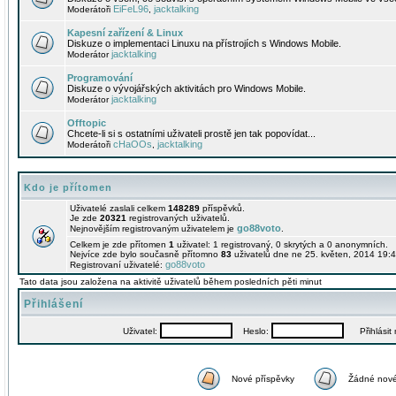
EiFeL96
jacktalking
Moderátoři
,
Kapesní zařízení & Linux
Diskuze o implementaci Linuxu na přístrojích s Windows Mobile.
jacktalking
Moderátor
Programování
Diskuze o vývojářských aktivitách pro Windows Mobile.
jacktalking
Moderátor
Offtopic
Chcete-li si s ostatními uživateli prostě jen tak popovídat...
cHaOOs
jacktalking
Moderátoři
,
Kdo je přítomen
Uživatelé zaslali celkem
148289
příspěvků.
Je zde
20321
registrovaných uživatelů.
go88voto
Nejnovějším registrovaným uživatelem je
.
Celkem je zde přítomen
1
uživatel: 1 registrovaný, 0 skrytých a 0 anonymních.
Nejvíce zde bylo současně přítomno
83
uživatelů dne ne 25. květen, 2014 19:4
go88voto
Registrovaní uživatelé:
Tato data jsou založena na aktivitě uživatelů během posledních pěti minut
Přihlášení
Uživatel:
Heslo:
Přihlásit m
Nové příspěvky
Žádné nové