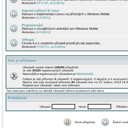
EiFeL96
jacktalking
Moderátoři
,
Kapesní zařízení & Linux
Diskuze o implementaci Linuxu na přístrojích s Windows Mobile.
jacktalking
Moderátor
Programování
Diskuze o vývojářských aktivitách pro Windows Mobile.
jacktalking
Moderátor
Offtopic
Chcete-li si s ostatními uživateli prostě jen tak popovídat...
cHaOOs
jacktalking
Moderátoři
,
Kdo je přítomen
Uživatelé zaslali celkem
148289
příspěvků.
Je zde
20320
registrovaných uživatelů.
btcnovosti
Nejnovějším registrovaným uživatelem je
.
Celkem je zde přítomno
0
uživatelů: 0 registrovaných, 0 skrytých a 0 anonymní
Nejvíce zde bylo současně přítomno
83
uživatelů dne ne 25. květen, 2014 19:4
Registrovaní uživatelé: nikdo není přítomen
Tato data jsou založena na aktivitě uživatelů během posledních pěti minut
Přihlášení
Uživatel:
Heslo:
Přihlásit m
Nové příspěvky
Žádné nové