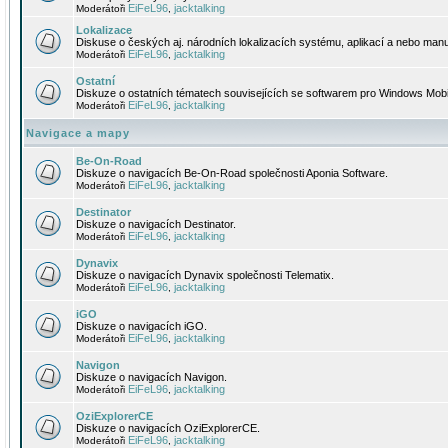
EiFeL96
jacktalking
Moderátoři
,
Lokalizace
Diskuse o českých aj. národních lokalizacích systému, aplikací a nebo manu
EiFeL96
jacktalking
Moderátoři
,
Ostatní
Diskuze o ostatních tématech souvisejících se softwarem pro Windows Mobi
EiFeL96
jacktalking
Moderátoři
,
Navigace a mapy
Be-On-Road
Diskuze o navigacích Be-On-Road společnosti Aponia Software.
EiFeL96
jacktalking
Moderátoři
,
Destinator
Diskuze o navigacích Destinator.
EiFeL96
jacktalking
Moderátoři
,
Dynavix
Diskuze o navigacích Dynavix společnosti Telematix.
EiFeL96
jacktalking
Moderátoři
,
iGO
Diskuze o navigacích iGO.
EiFeL96
jacktalking
Moderátoři
,
Navigon
Diskuze o navigacích Navigon.
EiFeL96
jacktalking
Moderátoři
,
OziExplorerCE
Diskuze o navigacích OziExplorerCE.
EiFeL96
jacktalking
Moderátoři
,