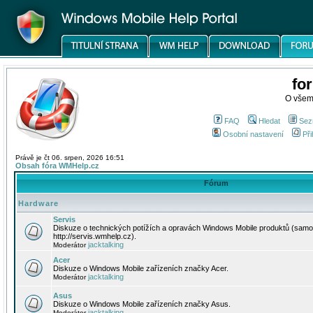
fo
O všem
FAQ
Hledat
Sez
Osobní nastavení
Při
Právě je čt 06. srpen, 2026 16:51
Obsah fóra WMHelp.cz
Fórum
Hardware
Servis
Diskuze o technických potížích a opravách Windows Mobile produktů (samo
http://servis.wmhelp.cz).
jacktalking
Moderátor
Acer
Diskuze o Windows Mobile zařízeních značky Acer.
jacktalking
Moderátor
Asus
Diskuze o Windows Mobile zařízeních značky Asus.
jacktalking
Moderátor