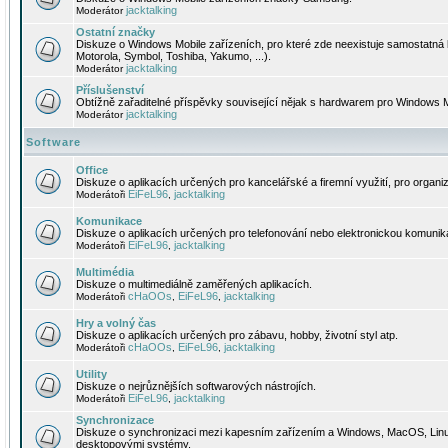
jacktalking
Moderátor
Ostatní značky
Diskuze o Windows Mobile zařízeních, pro které zde neexistuje samostatná 
Motorola, Symbol, Toshiba, Yakumo, ...).
jacktalking
Moderátor
Příslušenství
Obtížně zařaditelné příspěvky související nějak s hardwarem pro Windows M
jacktalking
Moderátor
Software
Office
Diskuze o aplikacích určených pro kancelářské a firemní využití, pro organiz
EiFeL96
jacktalking
Moderátoři
,
Komunikace
Diskuze o aplikacích určených pro telefonování nebo elektronickou komunika
EiFeL96
jacktalking
Moderátoři
,
Multimédia
Diskuze o multimediálně zaměřených aplikacích.
cHaOOs
EiFeL96
jacktalking
Moderátoři
,
,
Hry a volný čas
Diskuze o aplikacích určených pro zábavu, hobby, životní styl atp.
cHaOOs
EiFeL96
jacktalking
Moderátoři
,
,
Utility
Diskuze o nejrůznějších softwarových nástrojích.
EiFeL96
jacktalking
Moderátoři
,
Synchronizace
Diskuze o synchronizaci mezi kapesním zařízením a Windows, MacOS, Linux
desktopovými systémy.