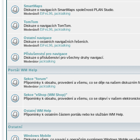
SmartMaps
Diskuze o navigacích SmartMaps společnosti PLAN Studio.
EiFeL96
jacktalking
Moderátoři
,
TomTom
Diskuze o navigacích TomTom.
EiFeL96
jacktalking
Moderátoři
,
Ostatní navigace
Diskuze o ostatních navigačních řešeních.
EiFeL96
jacktalking
Moderátoři
,
Příslušenství pro navigace
Diskuze o příslušenství pro všechny druhy navigací.
jacktalking
Moderátor
Portál WM Help
Sekce "forum"
Připomínky k obsahu, provedení a všemu, co se děje na našem diskuzním f
jacktalking
Moderátor
Sekce "eShop (WM Shop)"
Připomínky k obsahu, provedení a všemu, co se objeví v našem elektronic
Ostatní WM Help
Připomínky k ostatním částem portálu nebo ke službám WM Help.
Ostatní
Windows Mobile
Diskuze o všem, co souvisí s operačním systémem Windows Mobile ve všec