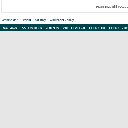
phpBB
Powered by
© 2001, 
Webmaster
|
Hledání
|
Statistiky
|
Syndikační kanály
RSS News
|
RSS Downloads
|
Atom News
|
Atom Downloads
|
Plucker Text
|
Plucker Color