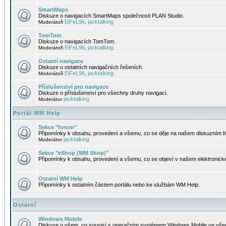
SmartMaps
Diskuze o navigacích SmartMaps společnosti PLAN Studio.
EiFeL96
jacktalking
Moderátoři
,
TomTom
Diskuze o navigacích TomTom.
EiFeL96
jacktalking
Moderátoři
,
Ostatní navigace
Diskuze o ostatních navigačních řešeních.
EiFeL96
jacktalking
Moderátoři
,
Příslušenství pro navigace
Diskuze o příslušenství pro všechny druhy navigací.
jacktalking
Moderátor
Portál WM Help
Sekce "forum"
Připomínky k obsahu, provedení a všemu, co se děje na našem diskuzním f
jacktalking
Moderátor
Sekce "eShop (WM Shop)"
Připomínky k obsahu, provedení a všemu, co se objeví v našem elektronic
Ostatní WM Help
Připomínky k ostatním částem portálu nebo ke službám WM Help.
Ostatní
Windows Mobile
Diskuze o všem, co souvisí s operačním systémem Windows Mobile ve všec