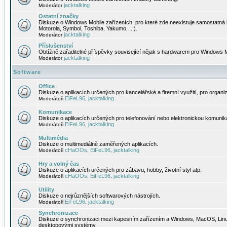
jacktalking
Moderátor
Ostatní značky
Diskuze o Windows Mobile zařízeních, pro které zde neexistuje samostatná 
Motorola, Symbol, Toshiba, Yakumo, ...).
jacktalking
Moderátor
Příslušenství
Obtížně zařaditelné příspěvky související nějak s hardwarem pro Windows M
jacktalking
Moderátor
Software
Office
Diskuze o aplikacích určených pro kancelářské a firemní využití, pro organiz
EiFeL96
jacktalking
Moderátoři
,
Komunikace
Diskuze o aplikacích určených pro telefonování nebo elektronickou komunika
EiFeL96
jacktalking
Moderátoři
,
Multimédia
Diskuze o multimediálně zaměřených aplikacích.
cHaOOs
EiFeL96
jacktalking
Moderátoři
,
,
Hry a volný čas
Diskuze o aplikacích určených pro zábavu, hobby, životní styl atp.
cHaOOs
EiFeL96
jacktalking
Moderátoři
,
,
Utility
Diskuze o nejrůznějších softwarových nástrojích.
EiFeL96
jacktalking
Moderátoři
,
Synchronizace
Diskuze o synchronizaci mezi kapesním zařízením a Windows, MacOS, Linux
desktopovými systémy.