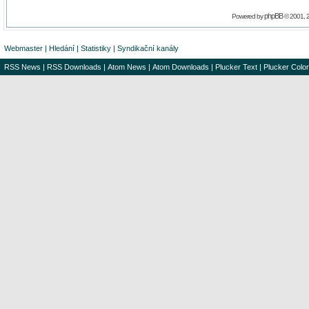
phpBB
Powered by
© 2001, 
Webmaster
|
Hledání
|
Statistiky
|
Syndikační kanály
RSS News
|
RSS Downloads
|
Atom News
|
Atom Downloads
|
Plucker Text
|
Plucker Color