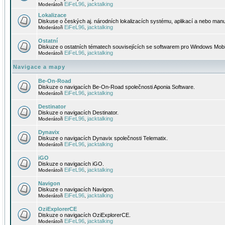
EiFeL96
jacktalking
Moderátoři
,
Lokalizace
Diskuse o českých aj. národních lokalizacích systému, aplikací a nebo manu
EiFeL96
jacktalking
Moderátoři
,
Ostatní
Diskuze o ostatních tématech souvisejících se softwarem pro Windows Mobi
EiFeL96
jacktalking
Moderátoři
,
Navigace a mapy
Be-On-Road
Diskuze o navigacích Be-On-Road společnosti Aponia Software.
EiFeL96
jacktalking
Moderátoři
,
Destinator
Diskuze o navigacích Destinator.
EiFeL96
jacktalking
Moderátoři
,
Dynavix
Diskuze o navigacích Dynavix společnosti Telematix.
EiFeL96
jacktalking
Moderátoři
,
iGO
Diskuze o navigacích iGO.
EiFeL96
jacktalking
Moderátoři
,
Navigon
Diskuze o navigacích Navigon.
EiFeL96
jacktalking
Moderátoři
,
OziExplorerCE
Diskuze o navigacích OziExplorerCE.
EiFeL96
jacktalking
Moderátoři
,