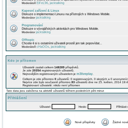
EiFeL96
jacktalking
Moderátoři
,
Kapesní zařízení & Linux
Diskuze o implementaci Linuxu na přístrojích s Windows Mobile.
jacktalking
Moderátor
Programování
Diskuze o vývojářských aktivitách pro Windows Mobile.
jacktalking
Moderátor
Offtopic
Chcete-li si s ostatními uživateli prostě jen tak popovídat...
cHaOOs
jacktalking
Moderátoři
,
Kdo je přítomen
Uživatelé zaslali celkem
148289
příspěvků.
Je zde
20354
registrovaných uživatelů.
m3liveplay
Nejnovějším registrovaným uživatelem je
.
Celkem je zde přítomno
0
uživatelů: 0 registrovaných, 0 skrytých a 0 anonymní
Nejvíce zde bylo současně přítomno
83
uživatelů dne ne 25. květen, 2014 19:4
Registrovaní uživatelé: nikdo není přítomen
Tato data jsou založena na aktivitě uživatelů během posledních pěti minut
Přihlášení
Uživatel:
Heslo:
Přihlásit m
Nové příspěvky
Žádné nové