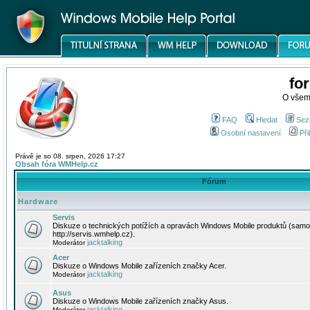
fo
O všem
FAQ
Hledat
Sez
Osobní nastavení
Při
Právě je so 08. srpen, 2026 17:27
Obsah fóra WMHelp.cz
Fórum
Hardware
Servis
Diskuze o technických potížích a opravách Windows Mobile produktů (samo
http://servis.wmhelp.cz).
jacktalking
Moderátor
Acer
Diskuze o Windows Mobile zařízeních značky Acer.
jacktalking
Moderátor
Asus
Diskuze o Windows Mobile zařízeních značky Asus.
jacktalking
Moderátor