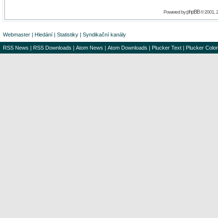
phpBB
Powered by
© 2001, 
Webmaster
|
Hledání
|
Statistiky
|
Syndikační kanály
RSS News
|
RSS Downloads
|
Atom News
|
Atom Downloads
|
Plucker Text
|
Plucker Color