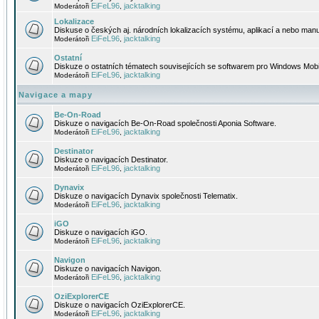
EiFeL96
jacktalking
Moderátoři
,
Lokalizace
Diskuse o českých aj. národních lokalizacích systému, aplikací a nebo manu
EiFeL96
jacktalking
Moderátoři
,
Ostatní
Diskuze o ostatních tématech souvisejících se softwarem pro Windows Mobi
EiFeL96
jacktalking
Moderátoři
,
Navigace a mapy
Be-On-Road
Diskuze o navigacích Be-On-Road společnosti Aponia Software.
EiFeL96
jacktalking
Moderátoři
,
Destinator
Diskuze o navigacích Destinator.
EiFeL96
jacktalking
Moderátoři
,
Dynavix
Diskuze o navigacích Dynavix společnosti Telematix.
EiFeL96
jacktalking
Moderátoři
,
iGO
Diskuze o navigacích iGO.
EiFeL96
jacktalking
Moderátoři
,
Navigon
Diskuze o navigacích Navigon.
EiFeL96
jacktalking
Moderátoři
,
OziExplorerCE
Diskuze o navigacích OziExplorerCE.
EiFeL96
jacktalking
Moderátoři
,