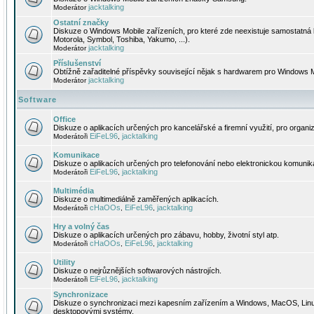
jacktalking
Moderátor
Ostatní značky
Diskuze o Windows Mobile zařízeních, pro které zde neexistuje samostatná 
Motorola, Symbol, Toshiba, Yakumo, ...).
jacktalking
Moderátor
Příslušenství
Obtížně zařaditelné příspěvky související nějak s hardwarem pro Windows M
jacktalking
Moderátor
Software
Office
Diskuze o aplikacích určených pro kancelářské a firemní využití, pro organiz
EiFeL96
jacktalking
Moderátoři
,
Komunikace
Diskuze o aplikacích určených pro telefonování nebo elektronickou komunika
EiFeL96
jacktalking
Moderátoři
,
Multimédia
Diskuze o multimediálně zaměřených aplikacích.
cHaOOs
EiFeL96
jacktalking
Moderátoři
,
,
Hry a volný čas
Diskuze o aplikacích určených pro zábavu, hobby, životní styl atp.
cHaOOs
EiFeL96
jacktalking
Moderátoři
,
,
Utility
Diskuze o nejrůznějších softwarových nástrojích.
EiFeL96
jacktalking
Moderátoři
,
Synchronizace
Diskuze o synchronizaci mezi kapesním zařízením a Windows, MacOS, Linux
desktopovými systémy.