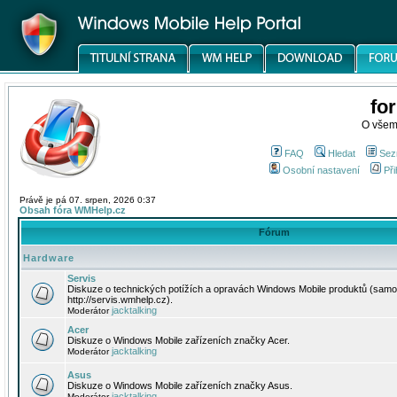
fo
O všem
FAQ
Hledat
Sez
Osobní nastavení
Při
Právě je pá 07. srpen, 2026 0:37
Obsah fóra WMHelp.cz
Fórum
Hardware
Servis
Diskuze o technických potížích a opravách Windows Mobile produktů (samo
http://servis.wmhelp.cz).
jacktalking
Moderátor
Acer
Diskuze o Windows Mobile zařízeních značky Acer.
jacktalking
Moderátor
Asus
Diskuze o Windows Mobile zařízeních značky Asus.
jacktalking
Moderátor