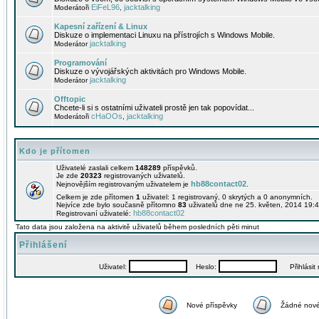
EiFeL96
jacktalking
Moderátoři
,
Kapesní zařízení & Linux
Diskuze o implementaci Linuxu na přístrojích s Windows Mobile.
jacktalking
Moderátor
Programování
Diskuze o vývojářských aktivitách pro Windows Mobile.
jacktalking
Moderátor
Offtopic
Chcete-li si s ostatními uživateli prostě jen tak popovídat...
cHaOOs
jacktalking
Moderátoři
,
Kdo je přítomen
Uživatelé zaslali celkem
148289
příspěvků.
Je zde
20323
registrovaných uživatelů.
hb88contact02
Nejnovějším registrovaným uživatelem je
.
Celkem je zde přítomen
1
uživatel: 1 registrovaný, 0 skrytých a 0 anonymních.
Nejvíce zde bylo současně přítomno
83
uživatelů dne ne 25. květen, 2014 19:4
hb88contact02
Registrovaní uživatelé:
Tato data jsou založena na aktivitě uživatelů během posledních pěti minut
Přihlášení
Uživatel:
Heslo:
Přihlásit m
Nové příspěvky
Žádné nové