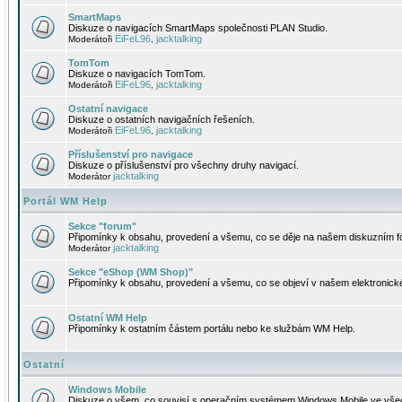
SmartMaps
Diskuze o navigacích SmartMaps společnosti PLAN Studio.
EiFeL96
jacktalking
Moderátoři
,
TomTom
Diskuze o navigacích TomTom.
EiFeL96
jacktalking
Moderátoři
,
Ostatní navigace
Diskuze o ostatních navigačních řešeních.
EiFeL96
jacktalking
Moderátoři
,
Příslušenství pro navigace
Diskuze o příslušenství pro všechny druhy navigací.
jacktalking
Moderátor
Portál WM Help
Sekce "forum"
Připomínky k obsahu, provedení a všemu, co se děje na našem diskuzním f
jacktalking
Moderátor
Sekce "eShop (WM Shop)"
Připomínky k obsahu, provedení a všemu, co se objeví v našem elektronic
Ostatní WM Help
Připomínky k ostatním částem portálu nebo ke službám WM Help.
Ostatní
Windows Mobile
Diskuze o všem, co souvisí s operačním systémem Windows Mobile ve všec