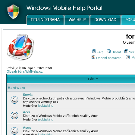
fo
O všem
FAQ
Hledat
Sez
Osobní nastavení
Při
Právě je čt 06. srpen, 2026 6:58
Obsah fóra WMHelp.cz
Fórum
Hardware
Servis
Diskuze o technických potížích a opravách Windows Mobile produktů (samo
http://servis.wmhelp.cz).
jacktalking
Moderátor
Acer
Diskuze o Windows Mobile zařízeních značky Acer.
jacktalking
Moderátor
Asus
Diskuze o Windows Mobile zařízeních značky Asus.
jacktalking
Moderátor