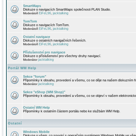
SmartMaps
Diskuze o navigacích SmartMaps společnosti PLAN Studio.
EiFeL96
jacktalking
Moderátoři
,
TomTom
Diskuze o navigacích TomTom.
EiFeL96
jacktalking
Moderátoři
,
Ostatní navigace
Diskuze o ostatních navigačních řešeních.
EiFeL96
jacktalking
Moderátoři
,
Příslušenství pro navigace
Diskuze o příslušenství pro všechny druhy navigací.
jacktalking
Moderátor
Portál WM Help
Sekce "forum"
Připomínky k obsahu, provedení a všemu, co se děje na našem diskuzním f
jacktalking
Moderátor
Sekce "eShop (WM Shop)"
Připomínky k obsahu, provedení a všemu, co se objeví v našem elektronic
Ostatní WM Help
Připomínky k ostatním částem portálu nebo ke službám WM Help.
Ostatní
Windows Mobile
Diskuze o všem, co souvisí s operačním systémem Windows Mobile ve všec