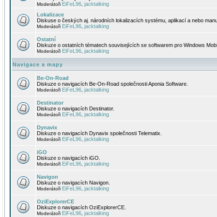
EiFeL96
jacktalking
Moderátoři
,
Lokalizace
Diskuse o českých aj. národních lokalizacích systému, aplikací a nebo manu
EiFeL96
jacktalking
Moderátoři
,
Ostatní
Diskuze o ostatních tématech souvisejících se softwarem pro Windows Mobi
EiFeL96
jacktalking
Moderátoři
,
Navigace a mapy
Be-On-Road
Diskuze o navigacích Be-On-Road společnosti Aponia Software.
EiFeL96
jacktalking
Moderátoři
,
Destinator
Diskuze o navigacích Destinator.
EiFeL96
jacktalking
Moderátoři
,
Dynavix
Diskuze o navigacích Dynavix společnosti Telematix.
EiFeL96
jacktalking
Moderátoři
,
iGO
Diskuze o navigacích iGO.
EiFeL96
jacktalking
Moderátoři
,
Navigon
Diskuze o navigacích Navigon.
EiFeL96
jacktalking
Moderátoři
,
OziExplorerCE
Diskuze o navigacích OziExplorerCE.
EiFeL96
jacktalking
Moderátoři
,