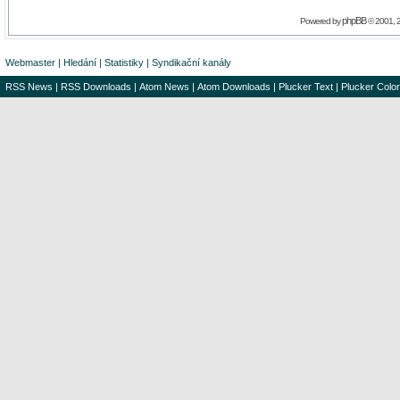
phpBB
Powered by
© 2001, 
Webmaster
|
Hledání
|
Statistiky
|
Syndikační kanály
RSS News
|
RSS Downloads
|
Atom News
|
Atom Downloads
|
Plucker Text
|
Plucker Color