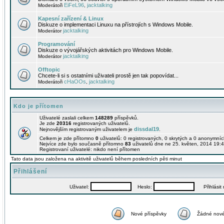
EiFeL96
jacktalking
Moderátoři
,
Kapesní zařízení & Linux
Diskuze o implementaci Linuxu na přístrojích s Windows Mobile.
jacktalking
Moderátor
Programování
Diskuze o vývojářských aktivitách pro Windows Mobile.
jacktalking
Moderátor
Offtopic
Chcete-li si s ostatními uživateli prostě jen tak popovídat...
cHaOOs
jacktalking
Moderátoři
,
Kdo je přítomen
Uživatelé zaslali celkem
148289
příspěvků.
Je zde
20316
registrovaných uživatelů.
dissdal19
Nejnovějším registrovaným uživatelem je
.
Celkem je zde přítomno
0
uživatelů: 0 registrovaných, 0 skrytých a 0 anonymní
Nejvíce zde bylo současně přítomno
83
uživatelů dne ne 25. květen, 2014 19:4
Registrovaní uživatelé: nikdo není přítomen
Tato data jsou založena na aktivitě uživatelů během posledních pěti minut
Přihlášení
Uživatel:
Heslo:
Přihlásit m
Nové příspěvky
Žádné nové