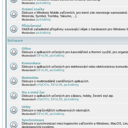
jacktalking
Moderátor
Ostatní značky
Diskuze o Windows Mobile zařízeních, pro které zde neexistuje samostatná 
Motorola, Symbol, Toshiba, Yakumo, ...).
jacktalking
Moderátor
Příslušenství
Obtížně zařaditelné příspěvky související nějak s hardwarem pro Windows M
jacktalking
Moderátor
Software
Office
Diskuze o aplikacích určených pro kancelářské a firemní využití, pro organiz
EiFeL96
jacktalking
Moderátoři
,
Komunikace
Diskuze o aplikacích určených pro telefonování nebo elektronickou komunika
EiFeL96
jacktalking
Moderátoři
,
Multimédia
Diskuze o multimediálně zaměřených aplikacích.
cHaOOs
EiFeL96
jacktalking
Moderátoři
,
,
Hry a volný čas
Diskuze o aplikacích určených pro zábavu, hobby, životní styl atp.
cHaOOs
EiFeL96
jacktalking
Moderátoři
,
,
Utility
Diskuze o nejrůznějších softwarových nástrojích.
EiFeL96
jacktalking
Moderátoři
,
Synchronizace
Diskuze o synchronizaci mezi kapesním zařízením a Windows, MacOS, Linux
desktopovými systémy.