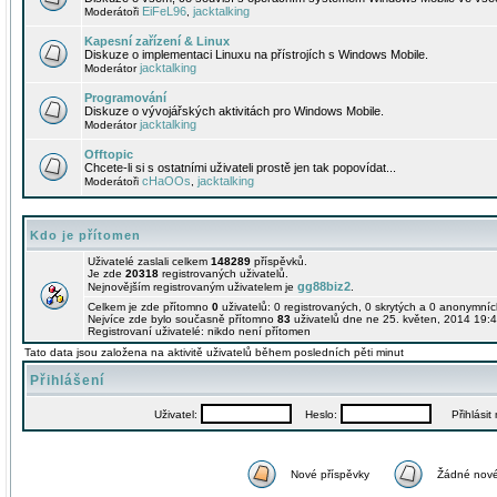
EiFeL96
jacktalking
Moderátoři
,
Kapesní zařízení & Linux
Diskuze o implementaci Linuxu na přístrojích s Windows Mobile.
jacktalking
Moderátor
Programování
Diskuze o vývojářských aktivitách pro Windows Mobile.
jacktalking
Moderátor
Offtopic
Chcete-li si s ostatními uživateli prostě jen tak popovídat...
cHaOOs
jacktalking
Moderátoři
,
Kdo je přítomen
Uživatelé zaslali celkem
148289
příspěvků.
Je zde
20318
registrovaných uživatelů.
gg88biz2
Nejnovějším registrovaným uživatelem je
.
Celkem je zde přítomno
0
uživatelů: 0 registrovaných, 0 skrytých a 0 anonymní
Nejvíce zde bylo současně přítomno
83
uživatelů dne ne 25. květen, 2014 19:4
Registrovaní uživatelé: nikdo není přítomen
Tato data jsou založena na aktivitě uživatelů během posledních pěti minut
Přihlášení
Uživatel:
Heslo:
Přihlásit m
Nové příspěvky
Žádné nové