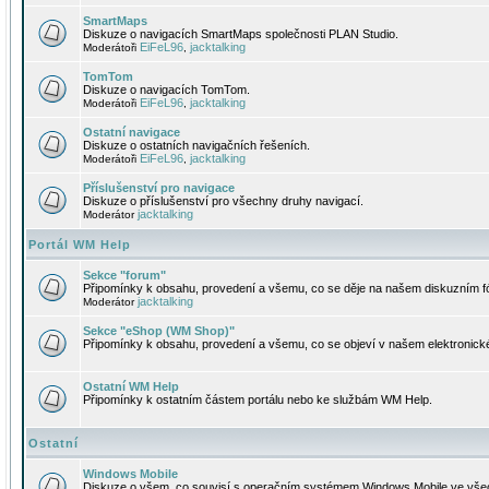
SmartMaps
Diskuze o navigacích SmartMaps společnosti PLAN Studio.
EiFeL96
jacktalking
Moderátoři
,
TomTom
Diskuze o navigacích TomTom.
EiFeL96
jacktalking
Moderátoři
,
Ostatní navigace
Diskuze o ostatních navigačních řešeních.
EiFeL96
jacktalking
Moderátoři
,
Příslušenství pro navigace
Diskuze o příslušenství pro všechny druhy navigací.
jacktalking
Moderátor
Portál WM Help
Sekce "forum"
Připomínky k obsahu, provedení a všemu, co se děje na našem diskuzním f
jacktalking
Moderátor
Sekce "eShop (WM Shop)"
Připomínky k obsahu, provedení a všemu, co se objeví v našem elektronic
Ostatní WM Help
Připomínky k ostatním částem portálu nebo ke službám WM Help.
Ostatní
Windows Mobile
Diskuze o všem, co souvisí s operačním systémem Windows Mobile ve všec