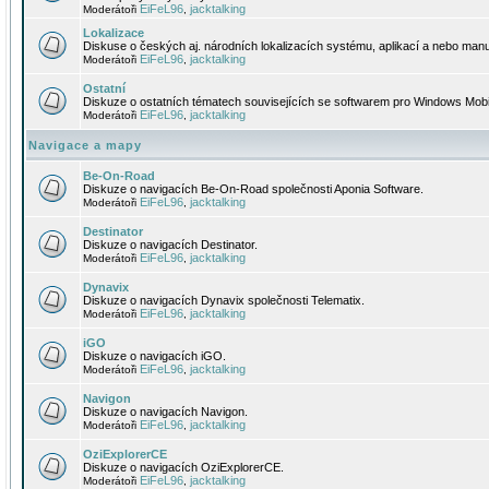
EiFeL96
jacktalking
Moderátoři
,
Lokalizace
Diskuse o českých aj. národních lokalizacích systému, aplikací a nebo manu
EiFeL96
jacktalking
Moderátoři
,
Ostatní
Diskuze o ostatních tématech souvisejících se softwarem pro Windows Mobi
EiFeL96
jacktalking
Moderátoři
,
Navigace a mapy
Be-On-Road
Diskuze o navigacích Be-On-Road společnosti Aponia Software.
EiFeL96
jacktalking
Moderátoři
,
Destinator
Diskuze o navigacích Destinator.
EiFeL96
jacktalking
Moderátoři
,
Dynavix
Diskuze o navigacích Dynavix společnosti Telematix.
EiFeL96
jacktalking
Moderátoři
,
iGO
Diskuze o navigacích iGO.
EiFeL96
jacktalking
Moderátoři
,
Navigon
Diskuze o navigacích Navigon.
EiFeL96
jacktalking
Moderátoři
,
OziExplorerCE
Diskuze o navigacích OziExplorerCE.
EiFeL96
jacktalking
Moderátoři
,