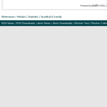
phpBB
Powered by
© 2001, 
Webmaster
|
Hledání
|
Statistiky
|
Syndikační kanály
RSS News
|
RSS Downloads
|
Atom News
|
Atom Downloads
|
Plucker Text
|
Plucker Color