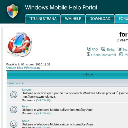
fo
O všem
FAQ
Hledat
Sez
Osobní nastavení
Při
Právě je čt 06. srpen, 2026 11:31
Obsah fóra WMHelp.cz
Fórum
Hardware
Servis
Diskuze o technických potížích a opravách Windows Mobile produktů (samo
http://servis.wmhelp.cz).
jacktalking
Moderátor
Acer
Diskuze o Windows Mobile zařízeních značky Acer.
jacktalking
Moderátor
Asus
Diskuze o Windows Mobile zařízeních značky Asus.
jacktalking
Moderátor