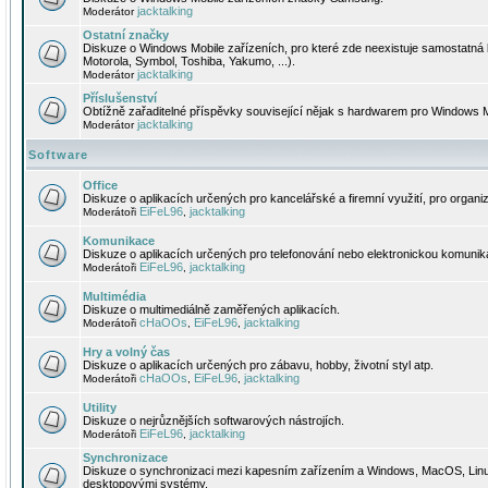
jacktalking
Moderátor
Ostatní značky
Diskuze o Windows Mobile zařízeních, pro které zde neexistuje samostatná 
Motorola, Symbol, Toshiba, Yakumo, ...).
jacktalking
Moderátor
Příslušenství
Obtížně zařaditelné příspěvky související nějak s hardwarem pro Windows M
jacktalking
Moderátor
Software
Office
Diskuze o aplikacích určených pro kancelářské a firemní využití, pro organiz
EiFeL96
jacktalking
Moderátoři
,
Komunikace
Diskuze o aplikacích určených pro telefonování nebo elektronickou komunika
EiFeL96
jacktalking
Moderátoři
,
Multimédia
Diskuze o multimediálně zaměřených aplikacích.
cHaOOs
EiFeL96
jacktalking
Moderátoři
,
,
Hry a volný čas
Diskuze o aplikacích určených pro zábavu, hobby, životní styl atp.
cHaOOs
EiFeL96
jacktalking
Moderátoři
,
,
Utility
Diskuze o nejrůznějších softwarových nástrojích.
EiFeL96
jacktalking
Moderátoři
,
Synchronizace
Diskuze o synchronizaci mezi kapesním zařízením a Windows, MacOS, Linux
desktopovými systémy.