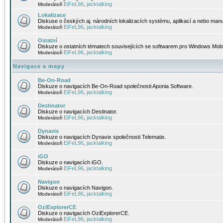
EiFeL96
jacktalking
Moderátoři
,
Lokalizace
Diskuse o českých aj. národních lokalizacích systému, aplikací a nebo manu
EiFeL96
jacktalking
Moderátoři
,
Ostatní
Diskuze o ostatních tématech souvisejících se softwarem pro Windows Mobi
EiFeL96
jacktalking
Moderátoři
,
Navigace a mapy
Be-On-Road
Diskuze o navigacích Be-On-Road společnosti Aponia Software.
EiFeL96
jacktalking
Moderátoři
,
Destinator
Diskuze o navigacích Destinator.
EiFeL96
jacktalking
Moderátoři
,
Dynavix
Diskuze o navigacích Dynavix společnosti Telematix.
EiFeL96
jacktalking
Moderátoři
,
iGO
Diskuze o navigacích iGO.
EiFeL96
jacktalking
Moderátoři
,
Navigon
Diskuze o navigacích Navigon.
EiFeL96
jacktalking
Moderátoři
,
OziExplorerCE
Diskuze o navigacích OziExplorerCE.
EiFeL96
jacktalking
Moderátoři
,