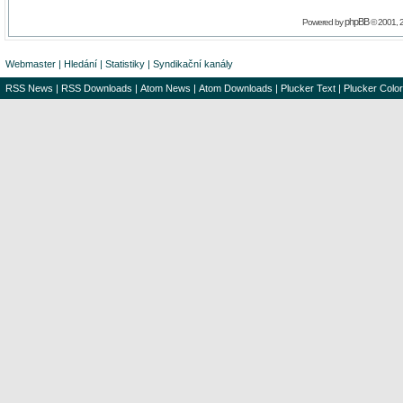
phpBB
Powered by
© 2001, 
Webmaster
|
Hledání
|
Statistiky
|
Syndikační kanály
RSS News
|
RSS Downloads
|
Atom News
|
Atom Downloads
|
Plucker Text
|
Plucker Color