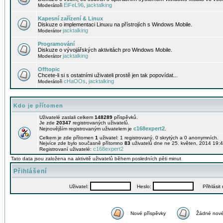
EiFeL96
jacktalking
Moderátoři
,
Kapesní zařízení & Linux
Diskuze o implementaci Linuxu na přístrojích s Windows Mobile.
jacktalking
Moderátor
Programování
Diskuze o vývojářských aktivitách pro Windows Mobile.
jacktalking
Moderátor
Offtopic
Chcete-li si s ostatními uživateli prostě jen tak popovídat...
cHaOOs
jacktalking
Moderátoři
,
Kdo je přítomen
Uživatelé zaslali celkem
148289
příspěvků.
Je zde
20347
registrovaných uživatelů.
c168expert2
Nejnovějším registrovaným uživatelem je
.
Celkem je zde přítomen
1
uživatel: 1 registrovaný, 0 skrytých a 0 anonymních.
Nejvíce zde bylo současně přítomno
83
uživatelů dne ne 25. květen, 2014 19:4
c168expert2
Registrovaní uživatelé:
Tato data jsou založena na aktivitě uživatelů během posledních pěti minut
Přihlášení
Uživatel:
Heslo:
Přihlásit m
Nové příspěvky
Žádné nové