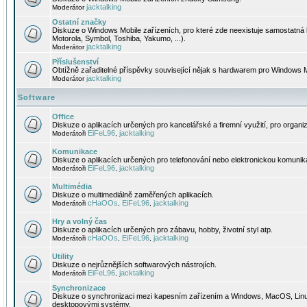
jacktalking
Moderátor
Ostatní značky
Diskuze o Windows Mobile zařízeních, pro které zde neexistuje samostatná 
Motorola, Symbol, Toshiba, Yakumo, ...).
jacktalking
Moderátor
Příslušenství
Obtížně zařaditelné příspěvky související nějak s hardwarem pro Windows M
jacktalking
Moderátor
Software
Office
Diskuze o aplikacích určených pro kancelářské a firemní využití, pro organiz
EiFeL96
jacktalking
Moderátoři
,
Komunikace
Diskuze o aplikacích určených pro telefonování nebo elektronickou komunika
EiFeL96
jacktalking
Moderátoři
,
Multimédia
Diskuze o multimediálně zaměřených aplikacích.
cHaOOs
EiFeL96
jacktalking
Moderátoři
,
,
Hry a volný čas
Diskuze o aplikacích určených pro zábavu, hobby, životní styl atp.
cHaOOs
EiFeL96
jacktalking
Moderátoři
,
,
Utility
Diskuze o nejrůznějších softwarových nástrojích.
EiFeL96
jacktalking
Moderátoři
,
Synchronizace
Diskuze o synchronizaci mezi kapesním zařízením a Windows, MacOS, Linux
desktopovými systémy.