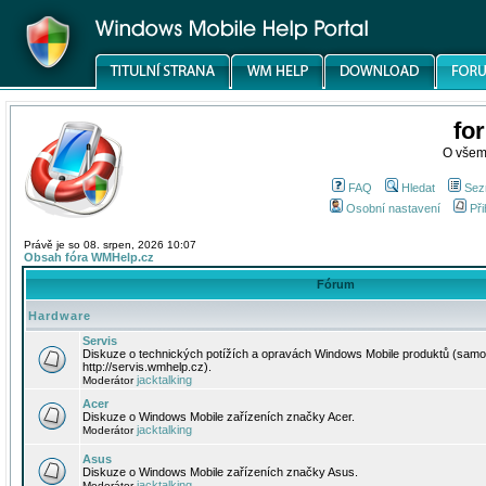
fo
O všem
FAQ
Hledat
Sez
Osobní nastavení
Při
Právě je so 08. srpen, 2026 10:07
Obsah fóra WMHelp.cz
Fórum
Hardware
Servis
Diskuze o technických potížích a opravách Windows Mobile produktů (samo
http://servis.wmhelp.cz).
jacktalking
Moderátor
Acer
Diskuze o Windows Mobile zařízeních značky Acer.
jacktalking
Moderátor
Asus
Diskuze o Windows Mobile zařízeních značky Asus.
jacktalking
Moderátor