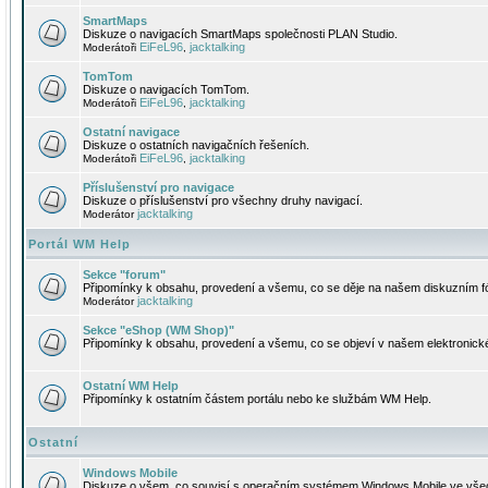
SmartMaps
Diskuze o navigacích SmartMaps společnosti PLAN Studio.
EiFeL96
jacktalking
Moderátoři
,
TomTom
Diskuze o navigacích TomTom.
EiFeL96
jacktalking
Moderátoři
,
Ostatní navigace
Diskuze o ostatních navigačních řešeních.
EiFeL96
jacktalking
Moderátoři
,
Příslušenství pro navigace
Diskuze o příslušenství pro všechny druhy navigací.
jacktalking
Moderátor
Portál WM Help
Sekce "forum"
Připomínky k obsahu, provedení a všemu, co se děje na našem diskuzním f
jacktalking
Moderátor
Sekce "eShop (WM Shop)"
Připomínky k obsahu, provedení a všemu, co se objeví v našem elektronic
Ostatní WM Help
Připomínky k ostatním částem portálu nebo ke službám WM Help.
Ostatní
Windows Mobile
Diskuze o všem, co souvisí s operačním systémem Windows Mobile ve všec