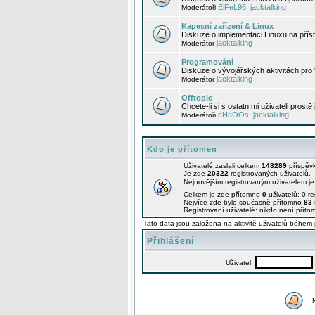
EiFeL96
jacktalking
Moderátoři
,
Kapesní zařízení & Linux
Diskuze o implementaci Linuxu na příst
jacktalking
Moderátor
Programování
Diskuze o vývojářských aktivitách pro
jacktalking
Moderátor
Offtopic
Chcete-li si s ostatními uživateli prostě
cHaOOs
jacktalking
Moderátoři
,
Kdo je přítomen
Uživatelé zaslali celkem
148289
příspěv
Je zde
20322
registrovaných uživatelů.
Nejnovějším registrovaným uživatelem j
Celkem je zde přítomno
0
uživatelů: 0 r
Nejvíce zde bylo současně přítomno
83
Registrovaní uživatelé: nikdo není příto
Tato data jsou založena na aktivitě uživatelů během 
Přihlášení
Uživatel: