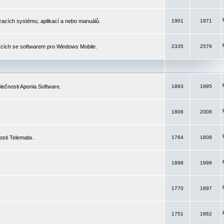
izacích systému, aplikací a nebo manuálů.
1901
1971
ících se softwarem pro Windows Mobile.
2335
2579
ečnosti Aponia Software.
1893
1995
1806
2008
sti Telematix.
1764
1808
1898
1999
1770
1897
1751
1862