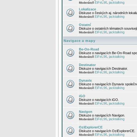
EiFeL96
jacktalking
Moderátoři
,
Lokalizace
Diskuse o českých aj. národních lokal
EiFeL96
jacktalking
Moderátoři
,
Ostatní
Diskuze o ostatních tématech souvisej
EiFeL96
jacktalking
Moderátoři
,
Navigace a mapy
Be-On-Road
Diskuze o navigacích Be-On-Road spol
EiFeL96
jacktalking
Moderátoři
,
Destinator
Diskuze o navigacích Destinator.
EiFeL96
jacktalking
Moderátoři
,
Dynavix
Diskuze o navigacích Dynavix společno
EiFeL96
jacktalking
Moderátoři
,
iGO
Diskuze o navigacích iGO.
EiFeL96
jacktalking
Moderátoři
,
Navigon
Diskuze o navigacích Navigon.
EiFeL96
jacktalking
Moderátoři
,
OziExplorerCE
Diskuze o navigacích OziExplorerCE.
EiFeL96
jacktalking
Moderátoři
,