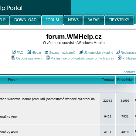
forum.WMHelp.cz
O všem, co souvisí s Windows Mobile
FAQ
Hledat
Seznam uživatelů
Uživatelské skupiny
Registrac
Osobní nastavení
Přihlásit se pro kontrolu soukromých zpráv
Přihlášen
Zobrazit
Fórum
Témata
Příspěvky
avách Windows Mobile produktů (samostatné webové rozhraní na
22932
31695
značky Acer.
6451
7831
 značky Asus.
4191
4818