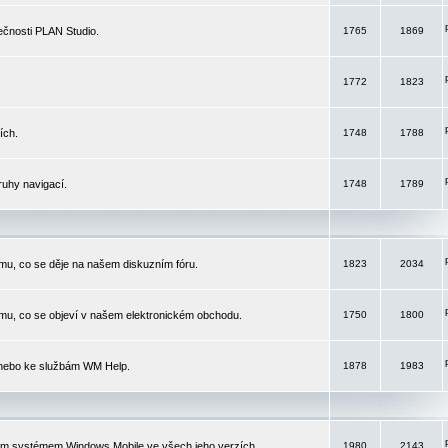
čnosti PLAN Studio.
1765
1869
1772
1823
ích.
1748
1788
ruhy navigací.
1748
1789
mu, co se děje na našem diskuzním fóru.
1823
2034
mu, co se objeví v našem elektronickém obchodu.
1750
1800
 nebo ke službám WM Help.
1878
1983
ím systémem Windows Mobile ve všech jeho verzích.
1980
2143