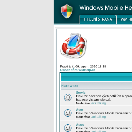
Právě je čt 06. srpen, 2026 18:38
Obsah fóra WMHelp.cz
Hardware
Servis
Diskuze o technických potížích a opr
http://servis.wmhelp.cz).
jacktalking
Moderátor
Acer
Diskuze o Windows Mobile zařízeních 
jacktalking
Moderátor
Asus
Diskuze o Windows Mobile zařízeních
jacktalking
Moderátor