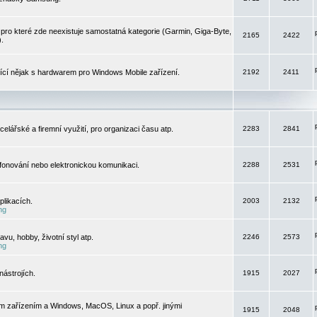
pro které zde neexistuje samostatná kategorie (Garmin, Giga-Byte,
2165
2422
).
jící nějak s hardwarem pro Windows Mobile zařízení.
2192
2411
elářské a firemní využití, pro organizaci času atp.
2283
2841
efonování nebo elektronickou komunikaci.
2288
2531
likacích.
2003
2132
ng
vu, hobby, životní styl atp.
2246
2573
ng
ástrojích.
1915
2027
m zařízením a Windows, MacOS, Linux a popř. jinými
1915
2048