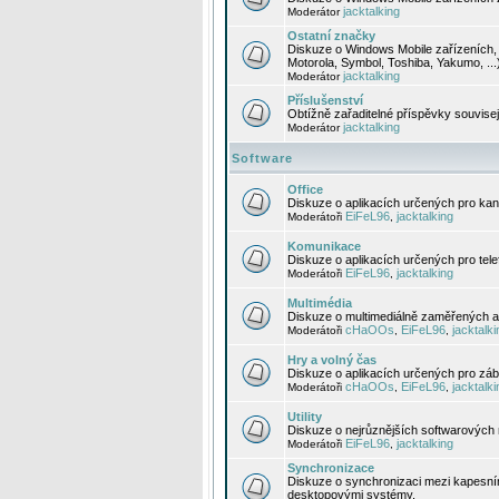
jacktalking
Moderátor
Ostatní značky
Diskuze o Windows Mobile zařízeních, 
Motorola, Symbol, Toshiba, Yakumo, ...
jacktalking
Moderátor
Příslušenství
Obtížně zařaditelné příspěvky souvise
jacktalking
Moderátor
Software
Office
Diskuze o aplikacích určených pro kanc
EiFeL96
jacktalking
Moderátoři
,
Komunikace
Diskuze o aplikacích určených pro tel
EiFeL96
jacktalking
Moderátoři
,
Multimédia
Diskuze o multimediálně zaměřených ap
cHaOOs
EiFeL96
jacktalki
Moderátoři
,
,
Hry a volný čas
Diskuze o aplikacích určených pro zába
cHaOOs
EiFeL96
jacktalki
Moderátoři
,
,
Utility
Diskuze o nejrůznějších softwarových n
EiFeL96
jacktalking
Moderátoři
,
Synchronizace
Diskuze o synchronizaci mezi kapesní
desktopovými systémy.