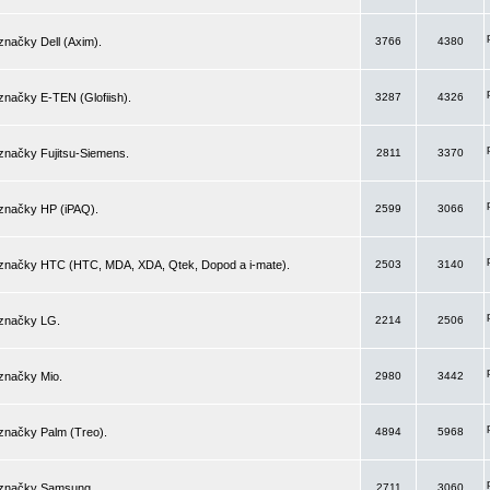
značky Dell (Axim).
3766
4380
značky E-TEN (Glofiish).
3287
4326
značky Fujitsu-Siemens.
2811
3370
 značky HP (iPAQ).
2599
3066
 značky HTC (HTC, MDA, XDA, Qtek, Dopod a i-mate).
2503
3140
 značky LG.
2214
2506
značky Mio.
2980
3442
značky Palm (Treo).
4894
5968
 značky Samsung.
2711
3060