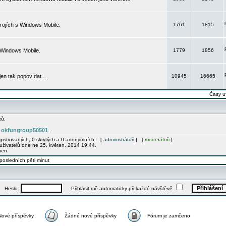
rojích s Windows Mobile.
1761
1815
 Windows Mobile.
1779
1856
 jen tak popovídat...
10945
16665
Časy u
ků.
okfungroup50501
e
.
egistrovaných, 0 skrytých a 0 anonymních. [
administrátoři
] [
moderátoři
]
uživatelů dne ne 25. květen, 2014 19:44.
men
posledních pěti minut
Heslo:
Přihlásit mě automaticky při každé návštěvě
Nové příspěvky
Žádné nové příspěvky
Fórum je zamčeno