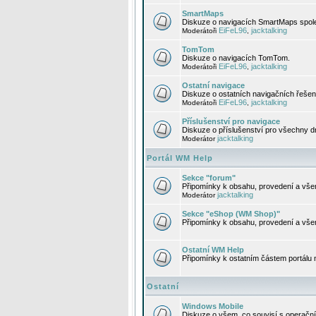
SmartMaps
Diskuze o navigacích SmartMaps spole
EiFeL96
jacktalking
Moderátoři
,
TomTom
Diskuze o navigacích TomTom.
EiFeL96
jacktalking
Moderátoři
,
Ostatní navigace
Diskuze o ostatních navigačních řešen
EiFeL96
jacktalking
Moderátoři
,
Příslušenství pro navigace
Diskuze o příslušenství pro všechny d
jacktalking
Moderátor
Portál WM Help
Sekce "forum"
Připomínky k obsahu, provedení a vše
jacktalking
Moderátor
Sekce "eShop (WM Shop)"
Připomínky k obsahu, provedení a vše
Ostatní WM Help
Připomínky k ostatním částem portálu
Ostatní
Windows Mobile
Diskuze o všem, co souvisí s operačn