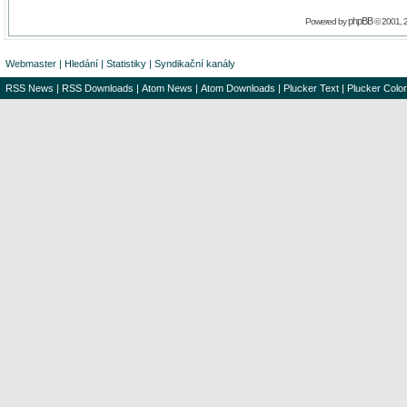
phpBB
Powered by
© 2001, 
Webmaster
|
Hledání
|
Statistiky
|
Syndikační kanály
RSS News
|
RSS Downloads
|
Atom News
|
Atom Downloads
|
Plucker Text
|
Plucker Color