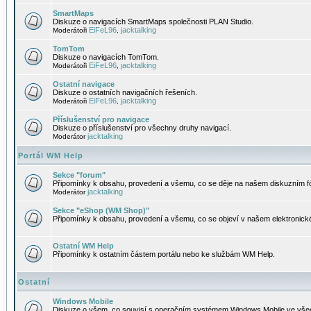
SmartMaps
Diskuze o navigacích SmartMaps společnosti PLAN Studio.
EiFeL96
jacktalking
Moderátoři
,
TomTom
Diskuze o navigacích TomTom.
EiFeL96
jacktalking
Moderátoři
,
Ostatní navigace
Diskuze o ostatních navigačních řešeních.
EiFeL96
jacktalking
Moderátoři
,
Příslušenství pro navigace
Diskuze o příslušenství pro všechny druhy navigací.
jacktalking
Moderátor
Portál WM Help
Sekce "forum"
Připomínky k obsahu, provedení a všemu, co se děje na našem diskuzním f
jacktalking
Moderátor
Sekce "eShop (WM Shop)"
Připomínky k obsahu, provedení a všemu, co se objeví v našem elektronic
Ostatní WM Help
Připomínky k ostatním částem portálu nebo ke službám WM Help.
Ostatní
Windows Mobile
Diskuze o všem, co souvisí s operačním systémem Windows Mobile ve všec