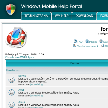
fo
O všem
FAQ
Hledat
Sez
Osobní nastavení
Při
Právě je pá 07. srpen, 2026 15:59
Obsah fóra WMHelp.cz
Fórum
Hardware
Servis
Diskuze o technických potížích a opravách Windows Mobile produktů (samo
http://servis.wmhelp.cz).
jacktalking
Moderátor
Acer
Diskuze o Windows Mobile zařízeních značky Acer.
jacktalking
Moderátor
Asus
Diskuze o Windows Mobile zařízeních značky Asus.
jacktalking
Moderátor