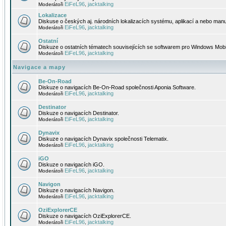
EiFeL96
jacktalking
Moderátoři
,
Lokalizace
Diskuse o českých aj. národních lokalizacích systému, aplikací a nebo manu
EiFeL96
jacktalking
Moderátoři
,
Ostatní
Diskuze o ostatních tématech souvisejících se softwarem pro Windows Mobi
EiFeL96
jacktalking
Moderátoři
,
Navigace a mapy
Be-On-Road
Diskuze o navigacích Be-On-Road společnosti Aponia Software.
EiFeL96
jacktalking
Moderátoři
,
Destinator
Diskuze o navigacích Destinator.
EiFeL96
jacktalking
Moderátoři
,
Dynavix
Diskuze o navigacích Dynavix společnosti Telematix.
EiFeL96
jacktalking
Moderátoři
,
iGO
Diskuze o navigacích iGO.
EiFeL96
jacktalking
Moderátoři
,
Navigon
Diskuze o navigacích Navigon.
EiFeL96
jacktalking
Moderátoři
,
OziExplorerCE
Diskuze o navigacích OziExplorerCE.
EiFeL96
jacktalking
Moderátoři
,