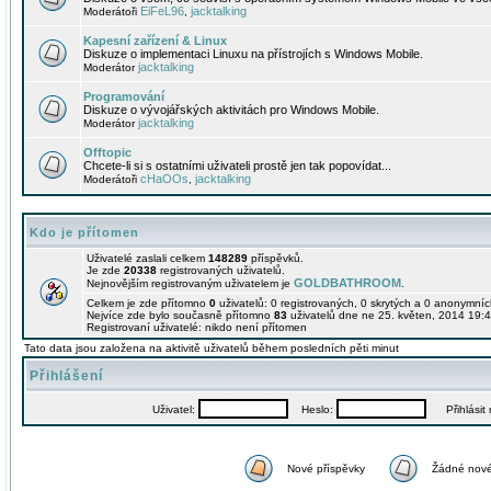
EiFeL96
jacktalking
Moderátoři
,
Kapesní zařízení & Linux
Diskuze o implementaci Linuxu na přístrojích s Windows Mobile.
jacktalking
Moderátor
Programování
Diskuze o vývojářských aktivitách pro Windows Mobile.
jacktalking
Moderátor
Offtopic
Chcete-li si s ostatními uživateli prostě jen tak popovídat...
cHaOOs
jacktalking
Moderátoři
,
Kdo je přítomen
Uživatelé zaslali celkem
148289
příspěvků.
Je zde
20338
registrovaných uživatelů.
GOLDBATHROOM
Nejnovějším registrovaným uživatelem je
.
Celkem je zde přítomno
0
uživatelů: 0 registrovaných, 0 skrytých a 0 anonymní
Nejvíce zde bylo současně přítomno
83
uživatelů dne ne 25. květen, 2014 19:4
Registrovaní uživatelé: nikdo není přítomen
Tato data jsou založena na aktivitě uživatelů během posledních pěti minut
Přihlášení
Uživatel:
Heslo:
Přihlásit m
Nové příspěvky
Žádné nové