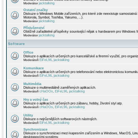
jacktalking
Moderátor
Ostatní značky
Diskuze o Windows Mobile zařízeních, pro které zde neexistuje samostatná 
Motorola, Symbol, Toshiba, Yakumo, ...).
jacktalking
Moderátor
Příslušenství
Obtížně zařaditelné příspěvky související nějak s hardwarem pro Windows M
jacktalking
Moderátor
Software
Office
Diskuze o aplikacích určených pro kancelářské a firemní využití, pro organiz
EiFeL96
jacktalking
Moderátoři
,
Komunikace
Diskuze o aplikacích určených pro telefonování nebo elektronickou komunika
EiFeL96
jacktalking
Moderátoři
,
Multimédia
Diskuze o multimediálně zaměřených aplikacích.
cHaOOs
EiFeL96
jacktalking
Moderátoři
,
,
Hry a volný čas
Diskuze o aplikacích určených pro zábavu, hobby, životní styl atp.
cHaOOs
EiFeL96
jacktalking
Moderátoři
,
,
Utility
Diskuze o nejrůznějších softwarových nástrojích.
EiFeL96
jacktalking
Moderátoři
,
Synchronizace
Diskuze o synchronizaci mezi kapesním zařízením a Windows, MacOS, Linux
desktopovými systémy.