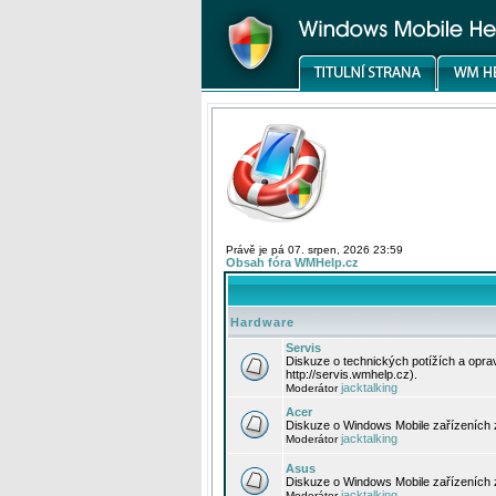
Právě je pá 07. srpen, 2026 23:59
Obsah fóra WMHelp.cz
Hardware
Servis
Diskuze o technických potížích a opr
http://servis.wmhelp.cz).
jacktalking
Moderátor
Acer
Diskuze o Windows Mobile zařízeních 
jacktalking
Moderátor
Asus
Diskuze o Windows Mobile zařízeních
jacktalking
Moderátor