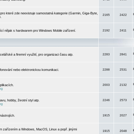
pro které zde neexistuje samostatná kategorie (Garmin, Giga-Byte,
2165
2422
).
jící nějak s hardwarem pro Windows Mobile zařízení.
2192
2411
elářské a firemní využití, pro organizaci času atp.
2283
2841
efonování nebo elektronickou komunikaci.
2288
2531
likacích.
2003
2132
ng
vu, hobby, životní styl atp.
2246
2573
ng
ástrojích.
1915
2027
m zařízením a Windows, MacOS, Linux a popř. jinými
1915
2048