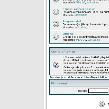
EiFeL96
jacktalking
Moderátoři
,
Kapesní zařízení & Linux
Diskuze o implementaci Linuxu na příst
jacktalking
Moderátor
Programování
Diskuze o vývojářských aktivitách pro
jacktalking
Moderátor
Offtopic
Chcete-li si s ostatními uživateli prostě
cHaOOs
jacktalking
Moderátoři
,
Kdo je přítomen
Uživatelé zaslali celkem
148289
příspěv
Je zde
20341
registrovaných uživatelů.
Nejnovějším registrovaným uživatelem j
Celkem je zde přítomno
0
uživatelů: 0 r
Nejvíce zde bylo současně přítomno
83
Registrovaní uživatelé: nikdo není příto
Tato data jsou založena na aktivitě uživatelů během 
Přihlášení
Uživatel: