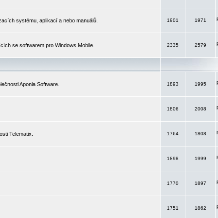
izacích systému, aplikací a nebo manuálů.
1901
1971
ících se softwarem pro Windows Mobile.
2335
2579
ečnosti Aponia Software.
1893
1995
1806
2008
sti Telematix.
1764
1808
1898
1999
1770
1897
1751
1862