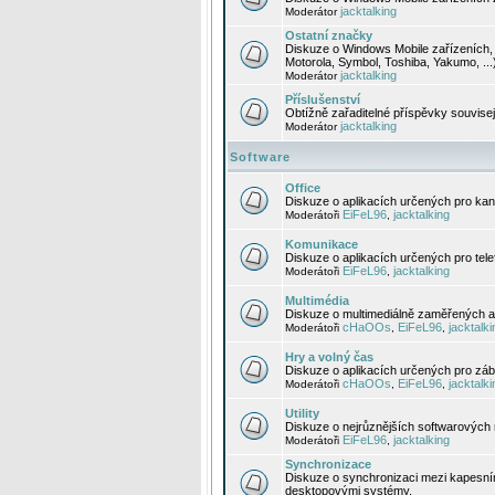
jacktalking
Moderátor
Ostatní značky
Diskuze o Windows Mobile zařízeních, 
Motorola, Symbol, Toshiba, Yakumo, ...
jacktalking
Moderátor
Příslušenství
Obtížně zařaditelné příspěvky souvise
jacktalking
Moderátor
Software
Office
Diskuze o aplikacích určených pro kanc
EiFeL96
jacktalking
Moderátoři
,
Komunikace
Diskuze o aplikacích určených pro tel
EiFeL96
jacktalking
Moderátoři
,
Multimédia
Diskuze o multimediálně zaměřených ap
cHaOOs
EiFeL96
jacktalki
Moderátoři
,
,
Hry a volný čas
Diskuze o aplikacích určených pro zába
cHaOOs
EiFeL96
jacktalki
Moderátoři
,
,
Utility
Diskuze o nejrůznějších softwarových n
EiFeL96
jacktalking
Moderátoři
,
Synchronizace
Diskuze o synchronizaci mezi kapesní
desktopovými systémy.