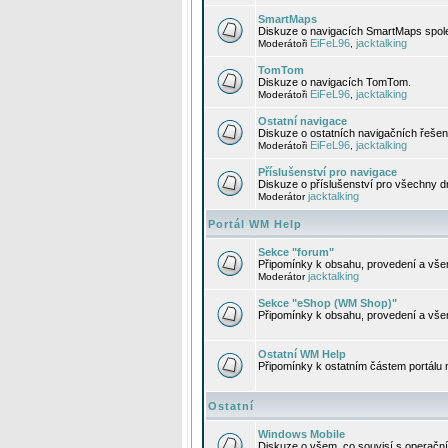
SmartMaps
Diskuze o navigacích SmartMaps spole
EiFeL96
jacktalking
Moderátoři
,
TomTom
Diskuze o navigacích TomTom.
EiFeL96
jacktalking
Moderátoři
,
Ostatní navigace
Diskuze o ostatních navigačních řešen
EiFeL96
jacktalking
Moderátoři
,
Příslušenství pro navigace
Diskuze o příslušenství pro všechny d
jacktalking
Moderátor
Portál WM Help
Sekce "forum"
Připomínky k obsahu, provedení a vše
jacktalking
Moderátor
Sekce "eShop (WM Shop)"
Připomínky k obsahu, provedení a vše
Ostatní WM Help
Připomínky k ostatním částem portálu
Ostatní
Windows Mobile
Diskuze o všem, co souvisí s operačn