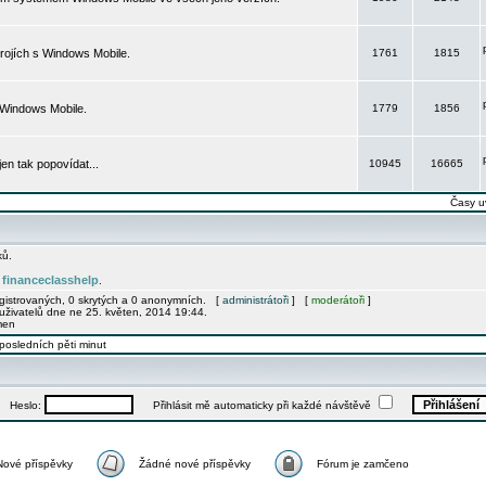
rojích s Windows Mobile.
1761
1815
 Windows Mobile.
1779
1856
 jen tak popovídat...
10945
16665
Časy u
ků.
financeclasshelp
e
.
egistrovaných, 0 skrytých a 0 anonymních. [
administrátoři
] [
moderátoři
]
uživatelů dne ne 25. květen, 2014 19:44.
men
posledních pěti minut
Heslo:
Přihlásit mě automaticky při každé návštěvě
Nové příspěvky
Žádné nové příspěvky
Fórum je zamčeno