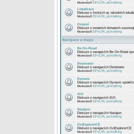
EiFeL96
jacktalking
Moderátoři
,
Lokalizace
Diskuse o českých aj. národních lokal
EiFeL96
jacktalking
Moderátoři
,
Ostatní
Diskuze o ostatních tématech souvisej
EiFeL96
jacktalking
Moderátoři
,
Navigace a mapy
Be-On-Road
Diskuze o navigacích Be-On-Road spol
EiFeL96
jacktalking
Moderátoři
,
Destinator
Diskuze o navigacích Destinator.
EiFeL96
jacktalking
Moderátoři
,
Dynavix
Diskuze o navigacích Dynavix společno
EiFeL96
jacktalking
Moderátoři
,
iGO
Diskuze o navigacích iGO.
EiFeL96
jacktalking
Moderátoři
,
Navigon
Diskuze o navigacích Navigon.
EiFeL96
jacktalking
Moderátoři
,
OziExplorerCE
Diskuze o navigacích OziExplorerCE.
EiFeL96
jacktalking
Moderátoři
,