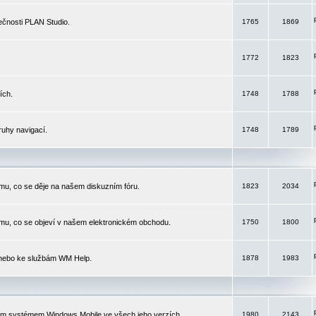
čnosti PLAN Studio.
1765
1869
1772
1823
ích.
1748
1788
ruhy navigací.
1748
1789
mu, co se děje na našem diskuzním fóru.
1823
2034
mu, co se objeví v našem elektronickém obchodu.
1750
1800
 nebo ke službám WM Help.
1878
1983
ím systémem Windows Mobile ve všech jeho verzích.
1980
2143