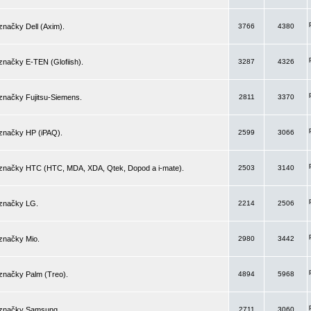
značky Dell (Axim).
3766
4380
značky E-TEN (Glofiish).
3287
4326
značky Fujitsu-Siemens.
2811
3370
 značky HP (iPAQ).
2599
3066
 značky HTC (HTC, MDA, XDA, Qtek, Dopod a i-mate).
2503
3140
 značky LG.
2214
2506
značky Mio.
2980
3442
značky Palm (Treo).
4894
5968
 značky Samsung.
2711
3060