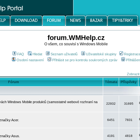
forum.WMHelp.cz
O všem, co souvisí s Windows Mobile
FAQ
Hledat
Seznam uživatelů
Uživatelské skupiny
Registrac
Osobní nastavení
Přihlásit se pro kontrolu soukromých zpráv
Přihlášen
Zobrazit
Fórum
Témata
Příspěvky
avách Windows Mobile produktů (samostatné webové rozhraní na
22932
31695
značky Acer.
6451
7831
 značky Asus.
4191
4818