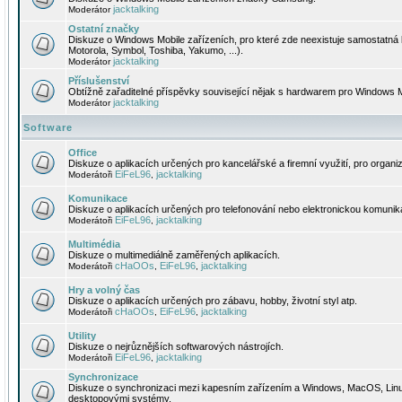
jacktalking
Moderátor
Ostatní značky
Diskuze o Windows Mobile zařízeních, pro které zde neexistuje samostatná 
Motorola, Symbol, Toshiba, Yakumo, ...).
jacktalking
Moderátor
Příslušenství
Obtížně zařaditelné příspěvky související nějak s hardwarem pro Windows M
jacktalking
Moderátor
Software
Office
Diskuze o aplikacích určených pro kancelářské a firemní využití, pro organiz
EiFeL96
jacktalking
Moderátoři
,
Komunikace
Diskuze o aplikacích určených pro telefonování nebo elektronickou komunika
EiFeL96
jacktalking
Moderátoři
,
Multimédia
Diskuze o multimediálně zaměřených aplikacích.
cHaOOs
EiFeL96
jacktalking
Moderátoři
,
,
Hry a volný čas
Diskuze o aplikacích určených pro zábavu, hobby, životní styl atp.
cHaOOs
EiFeL96
jacktalking
Moderátoři
,
,
Utility
Diskuze o nejrůznějších softwarových nástrojích.
EiFeL96
jacktalking
Moderátoři
,
Synchronizace
Diskuze o synchronizaci mezi kapesním zařízením a Windows, MacOS, Linux
desktopovými systémy.