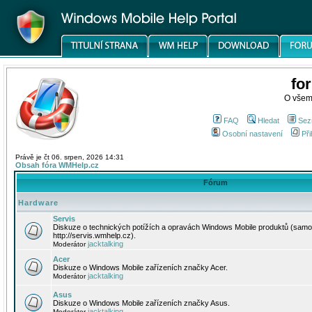
fo
O všem
FAQ
Hledat
Sez
Osobní nastavení
Při
Právě je čt 06. srpen, 2026 14:31
Obsah fóra WMHelp.cz
Fórum
Hardware
Servis
Diskuze o technických potížích a opravách Windows Mobile produktů (samo
http://servis.wmhelp.cz).
jacktalking
Moderátor
Acer
Diskuze o Windows Mobile zařízeních značky Acer.
jacktalking
Moderátor
Asus
Diskuze o Windows Mobile zařízeních značky Asus.
jacktalking
Moderátor