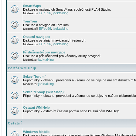
SmartMaps
Diskuze o navigacích SmartMaps společnosti PLAN Studio.
EiFeL96
jacktalking
Moderátoři
,
TomTom
Diskuze o navigacích TomTom.
EiFeL96
jacktalking
Moderátoři
,
Ostatní navigace
Diskuze o ostatních navigačních řešeních.
EiFeL96
jacktalking
Moderátoři
,
Příslušenství pro navigace
Diskuze o příslušenství pro všechny druhy navigací.
jacktalking
Moderátor
Portál WM Help
Sekce "forum"
Připomínky k obsahu, provedení a všemu, co se děje na našem diskuzním f
jacktalking
Moderátor
Sekce "eShop (WM Shop)"
Připomínky k obsahu, provedení a všemu, co se objeví v našem elektronic
Ostatní WM Help
Připomínky k ostatním částem portálu nebo ke službám WM Help.
Ostatní
Windows Mobile
Diskuze o všem, co souvisí s operačním systémem Windows Mobile ve všec