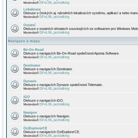
EiFeL96
jacktalking
Moderátoři
,
Lokalizace
Diskuse o českých aj. národních lokalizacích systému, aplikací a nebo manu
EiFeL96
jacktalking
Moderátoři
,
Ostatní
Diskuze o ostatních tématech souvisejících se softwarem pro Windows Mobi
EiFeL96
jacktalking
Moderátoři
,
Navigace a mapy
Be-On-Road
Diskuze o navigacích Be-On-Road společnosti Aponia Software.
EiFeL96
jacktalking
Moderátoři
,
Destinator
Diskuze o navigacích Destinator.
EiFeL96
jacktalking
Moderátoři
,
Dynavix
Diskuze o navigacích Dynavix společnosti Telematix.
EiFeL96
jacktalking
Moderátoři
,
iGO
Diskuze o navigacích iGO.
EiFeL96
jacktalking
Moderátoři
,
Navigon
Diskuze o navigacích Navigon.
EiFeL96
jacktalking
Moderátoři
,
OziExplorerCE
Diskuze o navigacích OziExplorerCE.
EiFeL96
jacktalking
Moderátoři
,