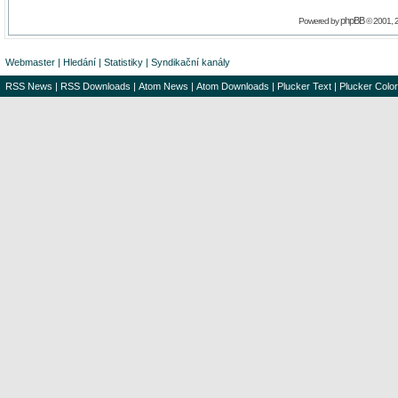
phpBB
Powered by
© 2001, 
Webmaster
|
Hledání
|
Statistiky
|
Syndikační kanály
RSS News
|
RSS Downloads
|
Atom News
|
Atom Downloads
|
Plucker Text
|
Plucker Color