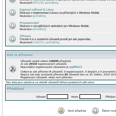
EiFeL96
jacktalking
Moderátoři
,
Kapesní zařízení & Linux
Diskuze o implementaci Linuxu na přístrojích s Windows Mobile.
jacktalking
Moderátor
Programování
Diskuze o vývojářských aktivitách pro Windows Mobile.
jacktalking
Moderátor
Offtopic
Chcete-li si s ostatními uživateli prostě jen tak popovídat...
cHaOOs
jacktalking
Moderátoři
,
Kdo je přítomen
Uživatelé zaslali celkem
148289
příspěvků.
Je zde
20318
registrovaných uživatelů.
gg88biz2
Nejnovějším registrovaným uživatelem je
.
Celkem je zde přítomno
0
uživatelů: 0 registrovaných, 0 skrytých a 0 anonymní
Nejvíce zde bylo současně přítomno
83
uživatelů dne ne 25. květen, 2014 19:4
Registrovaní uživatelé: nikdo není přítomen
Tato data jsou založena na aktivitě uživatelů během posledních pěti minut
Přihlášení
Uživatel:
Heslo:
Přihlásit m
Nové příspěvky
Žádné nové