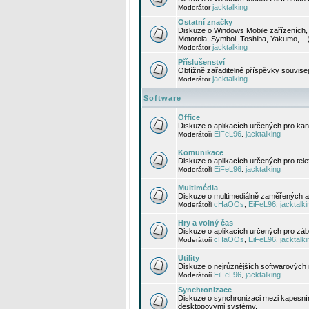
jacktalking
Moderátor
Ostatní značky
Diskuze o Windows Mobile zařízeních, 
Motorola, Symbol, Toshiba, Yakumo, ...
jacktalking
Moderátor
Příslušenství
Obtížně zařaditelné příspěvky souvise
jacktalking
Moderátor
Software
Office
Diskuze o aplikacích určených pro kanc
EiFeL96
jacktalking
Moderátoři
,
Komunikace
Diskuze o aplikacích určených pro tel
EiFeL96
jacktalking
Moderátoři
,
Multimédia
Diskuze o multimediálně zaměřených ap
cHaOOs
EiFeL96
jacktalki
Moderátoři
,
,
Hry a volný čas
Diskuze o aplikacích určených pro zába
cHaOOs
EiFeL96
jacktalki
Moderátoři
,
,
Utility
Diskuze o nejrůznějších softwarových n
EiFeL96
jacktalking
Moderátoři
,
Synchronizace
Diskuze o synchronizaci mezi kapesní
desktopovými systémy.