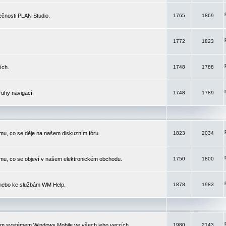
čnosti PLAN Studio.
1765
1869
1772
1823
ích.
1748
1788
ruhy navigací.
1748
1789
mu, co se děje na našem diskuzním fóru.
1823
2034
mu, co se objeví v našem elektronickém obchodu.
1750
1800
 nebo ke službám WM Help.
1878
1983
ím systémem Windows Mobile ve všech jeho verzích.
1980
2143