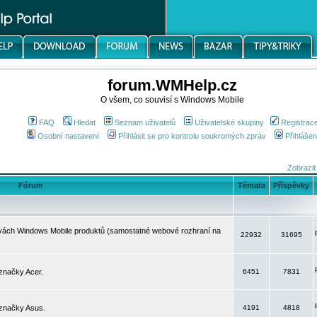
forum.WMHelp.cz
O všem, co souvisí s Windows Mobile
FAQ
Hledat
Seznam uživatelů
Uživatelské skupiny
Registrac
Osobní nastavení
Přihlásit se pro kontrolu soukromých zpráv
Přihlášen
Zobrazit
Fórum
Témata
Příspěvky
avách Windows Mobile produktů (samostatné webové rozhraní na
22932
31695
značky Acer.
6451
7831
 značky Asus.
4191
4818