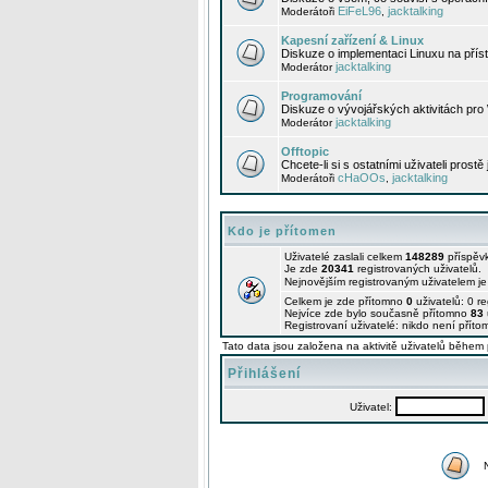
EiFeL96
jacktalking
Moderátoři
,
Kapesní zařízení & Linux
Diskuze o implementaci Linuxu na příst
jacktalking
Moderátor
Programování
Diskuze o vývojářských aktivitách pro
jacktalking
Moderátor
Offtopic
Chcete-li si s ostatními uživateli prostě
cHaOOs
jacktalking
Moderátoři
,
Kdo je přítomen
Uživatelé zaslali celkem
148289
příspěv
Je zde
20341
registrovaných uživatelů.
Nejnovějším registrovaným uživatelem j
Celkem je zde přítomno
0
uživatelů: 0 r
Nejvíce zde bylo současně přítomno
83
Registrovaní uživatelé: nikdo není příto
Tato data jsou založena na aktivitě uživatelů během 
Přihlášení
Uživatel: