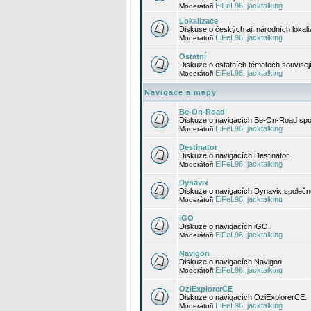
EiFeL96
jacktalking
Moderátoři
,
Lokalizace
Diskuse o českých aj. národních lokal
EiFeL96
jacktalking
Moderátoři
,
Ostatní
Diskuze o ostatních tématech souvisej
EiFeL96
jacktalking
Moderátoři
,
Navigace a mapy
Be-On-Road
Diskuze o navigacích Be-On-Road spol
EiFeL96
jacktalking
Moderátoři
,
Destinator
Diskuze o navigacích Destinator.
EiFeL96
jacktalking
Moderátoři
,
Dynavix
Diskuze o navigacích Dynavix společno
EiFeL96
jacktalking
Moderátoři
,
iGO
Diskuze o navigacích iGO.
EiFeL96
jacktalking
Moderátoři
,
Navigon
Diskuze o navigacích Navigon.
EiFeL96
jacktalking
Moderátoři
,
OziExplorerCE
Diskuze o navigacích OziExplorerCE.
EiFeL96
jacktalking
Moderátoři
,