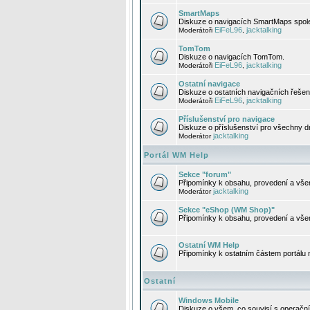
SmartMaps
Diskuze o navigacích SmartMaps spole
EiFeL96
jacktalking
Moderátoři
,
TomTom
Diskuze o navigacích TomTom.
EiFeL96
jacktalking
Moderátoři
,
Ostatní navigace
Diskuze o ostatních navigačních řešen
EiFeL96
jacktalking
Moderátoři
,
Příslušenství pro navigace
Diskuze o příslušenství pro všechny d
jacktalking
Moderátor
Portál WM Help
Sekce "forum"
Připomínky k obsahu, provedení a vše
jacktalking
Moderátor
Sekce "eShop (WM Shop)"
Připomínky k obsahu, provedení a vše
Ostatní WM Help
Připomínky k ostatním částem portálu
Ostatní
Windows Mobile
Diskuze o všem, co souvisí s operačn