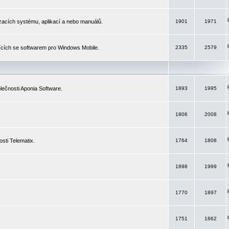
izacích systému, aplikací a nebo manuálů.
1901
1971
ících se softwarem pro Windows Mobile.
2335
2579
ečnosti Aponia Software.
1893
1995
1806
2008
sti Telematix.
1764
1808
1898
1999
1770
1897
1751
1862