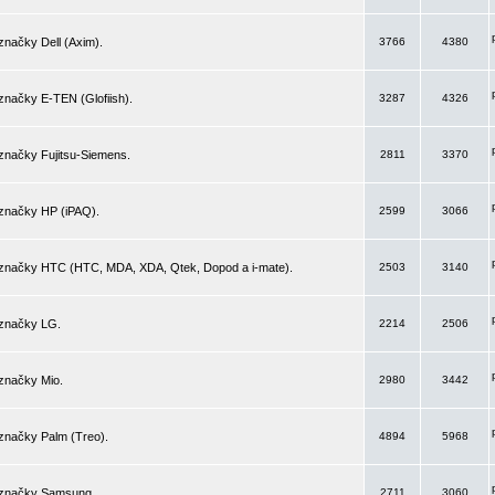
značky Dell (Axim).
3766
4380
značky E-TEN (Glofiish).
3287
4326
značky Fujitsu-Siemens.
2811
3370
 značky HP (iPAQ).
2599
3066
 značky HTC (HTC, MDA, XDA, Qtek, Dopod a i-mate).
2503
3140
 značky LG.
2214
2506
značky Mio.
2980
3442
značky Palm (Treo).
4894
5968
 značky Samsung.
2711
3060