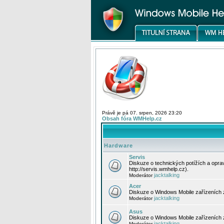
Právě je pá 07. srpen, 2026 23:20
Obsah fóra WMHelp.cz
Hardware
Servis
Diskuze o technických potížích a opr
http://servis.wmhelp.cz).
jacktalking
Moderátor
Acer
Diskuze o Windows Mobile zařízeních 
jacktalking
Moderátor
Asus
Diskuze o Windows Mobile zařízeních
jacktalking
Moderátor