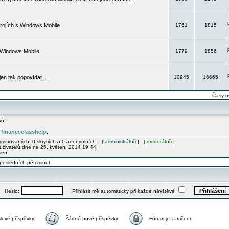
rojích s Windows Mobile.
1761
1815
 Windows Mobile.
1779
1856
 jen tak popovídat...
10945
16665
Časy u
ků.
financeclasshelp
e
.
egistrovaných, 0 skrytých a 0 anonymních. [
administrátoři
] [
moderátoři
]
uživatelů dne ne 25. květen, 2014 19:44.
men
posledních pěti minut
Heslo:
Přihlásit mě automaticky při každé návštěvě
Nové příspěvky
Žádné nové příspěvky
Fórum je zamčeno