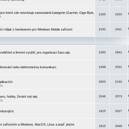
pro které zde neexistuje samostatná kategorie (Garmin, Giga-Byte,
2165
2422
).
jící nějak s hardwarem pro Windows Mobile zařízení.
2192
2411
elářské a firemní využití, pro organizaci času atp.
2283
2841
efonování nebo elektronickou komunikaci.
2288
2531
likacích.
2003
2132
ng
vu, hobby, životní styl atp.
2246
2573
ng
ástrojích.
1915
2027
m zařízením a Windows, MacOS, Linux a popř. jinými
1915
2048