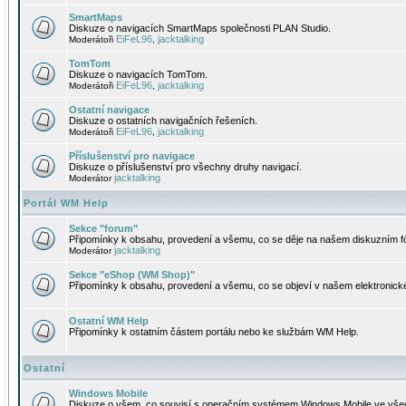
SmartMaps
Diskuze o navigacích SmartMaps společnosti PLAN Studio.
EiFeL96
jacktalking
Moderátoři
,
TomTom
Diskuze o navigacích TomTom.
EiFeL96
jacktalking
Moderátoři
,
Ostatní navigace
Diskuze o ostatních navigačních řešeních.
EiFeL96
jacktalking
Moderátoři
,
Příslušenství pro navigace
Diskuze o příslušenství pro všechny druhy navigací.
jacktalking
Moderátor
Portál WM Help
Sekce "forum"
Připomínky k obsahu, provedení a všemu, co se děje na našem diskuzním f
jacktalking
Moderátor
Sekce "eShop (WM Shop)"
Připomínky k obsahu, provedení a všemu, co se objeví v našem elektronic
Ostatní WM Help
Připomínky k ostatním částem portálu nebo ke službám WM Help.
Ostatní
Windows Mobile
Diskuze o všem, co souvisí s operačním systémem Windows Mobile ve všec