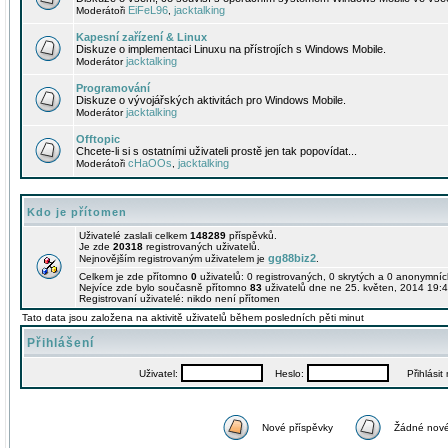
EiFeL96
jacktalking
Moderátoři
,
Kapesní zařízení & Linux
Diskuze o implementaci Linuxu na přístrojích s Windows Mobile.
jacktalking
Moderátor
Programování
Diskuze o vývojářských aktivitách pro Windows Mobile.
jacktalking
Moderátor
Offtopic
Chcete-li si s ostatními uživateli prostě jen tak popovídat...
cHaOOs
jacktalking
Moderátoři
,
Kdo je přítomen
Uživatelé zaslali celkem
148289
příspěvků.
Je zde
20318
registrovaných uživatelů.
gg88biz2
Nejnovějším registrovaným uživatelem je
.
Celkem je zde přítomno
0
uživatelů: 0 registrovaných, 0 skrytých a 0 anonymní
Nejvíce zde bylo současně přítomno
83
uživatelů dne ne 25. květen, 2014 19:4
Registrovaní uživatelé: nikdo není přítomen
Tato data jsou založena na aktivitě uživatelů během posledních pěti minut
Přihlášení
Uživatel:
Heslo:
Přihlásit m
Nové příspěvky
Žádné nové