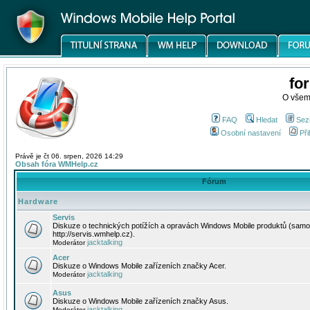
fo
O všem
FAQ
Hledat
Sez
Osobní nastavení
Při
Právě je čt 06. srpen, 2026 14:29
Obsah fóra WMHelp.cz
Fórum
Hardware
Servis
Diskuze o technických potížích a opravách Windows Mobile produktů (samo
http://servis.wmhelp.cz).
jacktalking
Moderátor
Acer
Diskuze o Windows Mobile zařízeních značky Acer.
jacktalking
Moderátor
Asus
Diskuze o Windows Mobile zařízeních značky Asus.
jacktalking
Moderátor