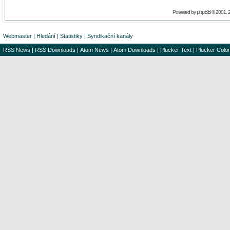
phpBB
Powered by
© 2001, 
Webmaster
|
Hledání
|
Statistiky
|
Syndikační kanály
RSS News
|
RSS Downloads
|
Atom News
|
Atom Downloads
|
Plucker Text
|
Plucker Color