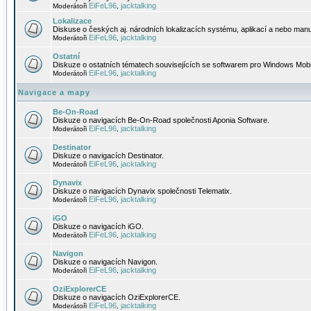
EiFeL96
jacktalking
Moderátoři
,
Lokalizace
Diskuse o českých aj. národních lokalizacích systému, aplikací a nebo manu
EiFeL96
jacktalking
Moderátoři
,
Ostatní
Diskuze o ostatních tématech souvisejících se softwarem pro Windows Mobi
EiFeL96
jacktalking
Moderátoři
,
Navigace a mapy
Be-On-Road
Diskuze o navigacích Be-On-Road společnosti Aponia Software.
EiFeL96
jacktalking
Moderátoři
,
Destinator
Diskuze o navigacích Destinator.
EiFeL96
jacktalking
Moderátoři
,
Dynavix
Diskuze o navigacích Dynavix společnosti Telematix.
EiFeL96
jacktalking
Moderátoři
,
iGO
Diskuze o navigacích iGO.
EiFeL96
jacktalking
Moderátoři
,
Navigon
Diskuze o navigacích Navigon.
EiFeL96
jacktalking
Moderátoři
,
OziExplorerCE
Diskuze o navigacích OziExplorerCE.
EiFeL96
jacktalking
Moderátoři
,