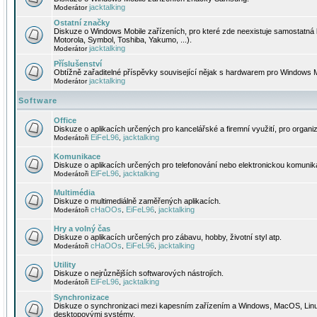
jacktalking
Moderátor
Ostatní značky
Diskuze o Windows Mobile zařízeních, pro které zde neexistuje samostatná 
Motorola, Symbol, Toshiba, Yakumo, ...).
jacktalking
Moderátor
Příslušenství
Obtížně zařaditelné příspěvky související nějak s hardwarem pro Windows M
jacktalking
Moderátor
Software
Office
Diskuze o aplikacích určených pro kancelářské a firemní využití, pro organiz
EiFeL96
jacktalking
Moderátoři
,
Komunikace
Diskuze o aplikacích určených pro telefonování nebo elektronickou komunika
EiFeL96
jacktalking
Moderátoři
,
Multimédia
Diskuze o multimediálně zaměřených aplikacích.
cHaOOs
EiFeL96
jacktalking
Moderátoři
,
,
Hry a volný čas
Diskuze o aplikacích určených pro zábavu, hobby, životní styl atp.
cHaOOs
EiFeL96
jacktalking
Moderátoři
,
,
Utility
Diskuze o nejrůznějších softwarových nástrojích.
EiFeL96
jacktalking
Moderátoři
,
Synchronizace
Diskuze o synchronizaci mezi kapesním zařízením a Windows, MacOS, Linux
desktopovými systémy.