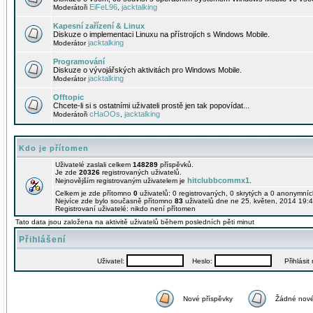
EiFeL96
jacktalking
Moderátoři
,
Kapesní zařízení & Linux
Diskuze o implementaci Linuxu na přístrojích s Windows Mobile.
jacktalking
Moderátor
Programování
Diskuze o vývojářských aktivitách pro Windows Mobile.
jacktalking
Moderátor
Offtopic
Chcete-li si s ostatními uživateli prostě jen tak popovídat...
cHaOOs
jacktalking
Moderátoři
,
Kdo je přítomen
Uživatelé zaslali celkem
148289
příspěvků.
Je zde
20326
registrovaných uživatelů.
hitclubbcommx1
Nejnovějším registrovaným uživatelem je
.
Celkem je zde přítomno
0
uživatelů: 0 registrovaných, 0 skrytých a 0 anonymní
Nejvíce zde bylo současně přítomno
83
uživatelů dne ne 25. květen, 2014 19:4
Registrovaní uživatelé: nikdo není přítomen
Tato data jsou založena na aktivitě uživatelů během posledních pěti minut
Přihlášení
Uživatel:
Heslo:
Přihlásit m
Nové příspěvky
Žádné nové