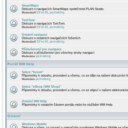
SmartMaps
Diskuze o navigacích SmartMaps společnosti PLAN Studio.
EiFeL96
jacktalking
Moderátoři
,
TomTom
Diskuze o navigacích TomTom.
EiFeL96
jacktalking
Moderátoři
,
Ostatní navigace
Diskuze o ostatních navigačních řešeních.
EiFeL96
jacktalking
Moderátoři
,
Příslušenství pro navigace
Diskuze o příslušenství pro všechny druhy navigací.
jacktalking
Moderátor
Portál WM Help
Sekce "forum"
Připomínky k obsahu, provedení a všemu, co se děje na našem diskuzním f
jacktalking
Moderátor
Sekce "eShop (WM Shop)"
Připomínky k obsahu, provedení a všemu, co se objeví v našem elektronic
Ostatní WM Help
Připomínky k ostatním částem portálu nebo ke službám WM Help.
Ostatní
Windows Mobile
Diskuze o všem, co souvisí s operačním systémem Windows Mobile ve všec