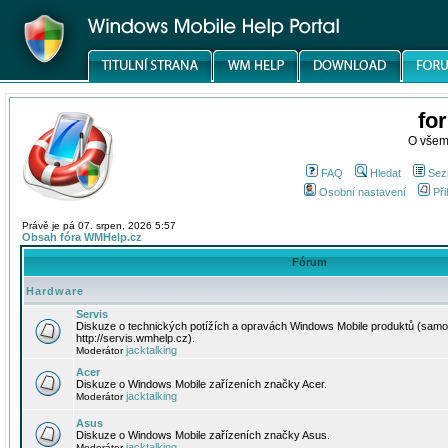
fo
O všem
FAQ
Hledat
Sez
Osobní nastavení
Při
Právě je pá 07. srpen, 2026 5:57
Obsah fóra WMHelp.cz
Fórum
Hardware
Servis
Diskuze o technických potížích a opravách Windows Mobile produktů (samo
http://servis.wmhelp.cz).
jacktalking
Moderátor
Acer
Diskuze o Windows Mobile zařízeních značky Acer.
jacktalking
Moderátor
Asus
Diskuze o Windows Mobile zařízeních značky Asus.
jacktalking
Moderátor