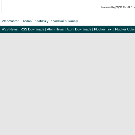
phpBB
Powered by
© 2001, 
Webmaster
|
Hledání
|
Statistiky
|
Syndikační kanály
RSS News
|
RSS Downloads
|
Atom News
|
Atom Downloads
|
Plucker Text
|
Plucker Color