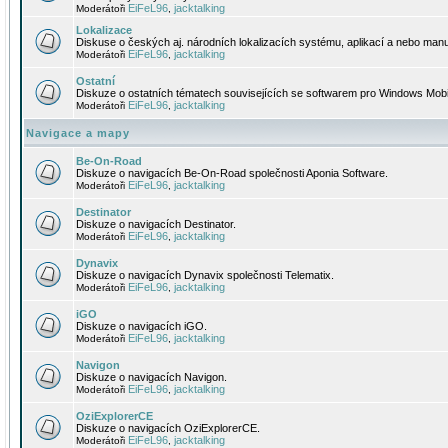
EiFeL96
jacktalking
Moderátoři
,
Lokalizace
Diskuse o českých aj. národních lokalizacích systému, aplikací a nebo manu
EiFeL96
jacktalking
Moderátoři
,
Ostatní
Diskuze o ostatních tématech souvisejících se softwarem pro Windows Mobi
EiFeL96
jacktalking
Moderátoři
,
Navigace a mapy
Be-On-Road
Diskuze o navigacích Be-On-Road společnosti Aponia Software.
EiFeL96
jacktalking
Moderátoři
,
Destinator
Diskuze o navigacích Destinator.
EiFeL96
jacktalking
Moderátoři
,
Dynavix
Diskuze o navigacích Dynavix společnosti Telematix.
EiFeL96
jacktalking
Moderátoři
,
iGO
Diskuze o navigacích iGO.
EiFeL96
jacktalking
Moderátoři
,
Navigon
Diskuze o navigacích Navigon.
EiFeL96
jacktalking
Moderátoři
,
OziExplorerCE
Diskuze o navigacích OziExplorerCE.
EiFeL96
jacktalking
Moderátoři
,