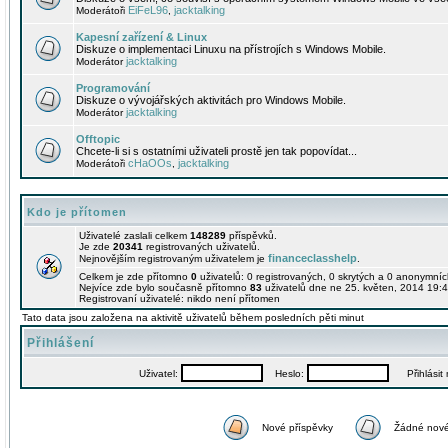
EiFeL96
jacktalking
Moderátoři
,
Kapesní zařízení & Linux
Diskuze o implementaci Linuxu na přístrojích s Windows Mobile.
jacktalking
Moderátor
Programování
Diskuze o vývojářských aktivitách pro Windows Mobile.
jacktalking
Moderátor
Offtopic
Chcete-li si s ostatními uživateli prostě jen tak popovídat...
cHaOOs
jacktalking
Moderátoři
,
Kdo je přítomen
Uživatelé zaslali celkem
148289
příspěvků.
Je zde
20341
registrovaných uživatelů.
financeclasshelp
Nejnovějším registrovaným uživatelem je
.
Celkem je zde přítomno
0
uživatelů: 0 registrovaných, 0 skrytých a 0 anonymní
Nejvíce zde bylo současně přítomno
83
uživatelů dne ne 25. květen, 2014 19:4
Registrovaní uživatelé: nikdo není přítomen
Tato data jsou založena na aktivitě uživatelů během posledních pěti minut
Přihlášení
Uživatel:
Heslo:
Přihlásit m
Nové příspěvky
Žádné nové