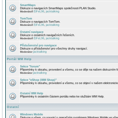
SmartMaps
Diskuze o navigacích SmartMaps společnosti PLAN Studio.
EiFeL96
jacktalking
Moderátoři
,
TomTom
Diskuze o navigacích TomTom.
EiFeL96
jacktalking
Moderátoři
,
Ostatní navigace
Diskuze o ostatních navigačních řešeních.
EiFeL96
jacktalking
Moderátoři
,
Příslušenství pro navigace
Diskuze o příslušenství pro všechny druhy navigací.
jacktalking
Moderátor
Portál WM Help
Sekce "forum"
Připomínky k obsahu, provedení a všemu, co se děje na našem diskuzním f
jacktalking
Moderátor
Sekce "eShop (WM Shop)"
Připomínky k obsahu, provedení a všemu, co se objeví v našem elektronic
Ostatní WM Help
Připomínky k ostatním částem portálu nebo ke službám WM Help.
Ostatní
Windows Mobile
Diskuze o všem, co souvisí s operačním systémem Windows Mobile ve všec