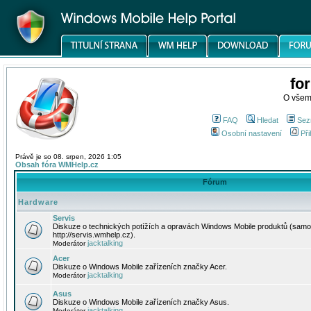
fo
O všem
FAQ
Hledat
Sez
Osobní nastavení
Při
Právě je so 08. srpen, 2026 1:05
Obsah fóra WMHelp.cz
Fórum
Hardware
Servis
Diskuze o technických potížích a opravách Windows Mobile produktů (samo
http://servis.wmhelp.cz).
jacktalking
Moderátor
Acer
Diskuze o Windows Mobile zařízeních značky Acer.
jacktalking
Moderátor
Asus
Diskuze o Windows Mobile zařízeních značky Asus.
jacktalking
Moderátor