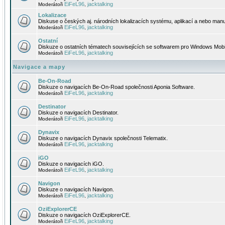
EiFeL96
jacktalking
Moderátoři
,
Lokalizace
Diskuse o českých aj. národních lokalizacích systému, aplikací a nebo manu
EiFeL96
jacktalking
Moderátoři
,
Ostatní
Diskuze o ostatních tématech souvisejících se softwarem pro Windows Mobi
EiFeL96
jacktalking
Moderátoři
,
Navigace a mapy
Be-On-Road
Diskuze o navigacích Be-On-Road společnosti Aponia Software.
EiFeL96
jacktalking
Moderátoři
,
Destinator
Diskuze o navigacích Destinator.
EiFeL96
jacktalking
Moderátoři
,
Dynavix
Diskuze o navigacích Dynavix společnosti Telematix.
EiFeL96
jacktalking
Moderátoři
,
iGO
Diskuze o navigacích iGO.
EiFeL96
jacktalking
Moderátoři
,
Navigon
Diskuze o navigacích Navigon.
EiFeL96
jacktalking
Moderátoři
,
OziExplorerCE
Diskuze o navigacích OziExplorerCE.
EiFeL96
jacktalking
Moderátoři
,