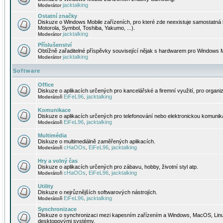
jacktalking
Moderátor
Ostatní značky
Diskuze o Windows Mobile zařízeních, pro které zde neexistuje samostatná 
Motorola, Symbol, Toshiba, Yakumo, ...).
jacktalking
Moderátor
Příslušenství
Obtížně zařaditelné příspěvky související nějak s hardwarem pro Windows M
jacktalking
Moderátor
Software
Office
Diskuze o aplikacích určených pro kancelářské a firemní využití, pro organiz
EiFeL96
jacktalking
Moderátoři
,
Komunikace
Diskuze o aplikacích určených pro telefonování nebo elektronickou komunika
EiFeL96
jacktalking
Moderátoři
,
Multimédia
Diskuze o multimediálně zaměřených aplikacích.
cHaOOs
EiFeL96
jacktalking
Moderátoři
,
,
Hry a volný čas
Diskuze o aplikacích určených pro zábavu, hobby, životní styl atp.
cHaOOs
EiFeL96
jacktalking
Moderátoři
,
,
Utility
Diskuze o nejrůznějších softwarových nástrojích.
EiFeL96
jacktalking
Moderátoři
,
Synchronizace
Diskuze o synchronizaci mezi kapesním zařízením a Windows, MacOS, Linux
desktopovými systémy.