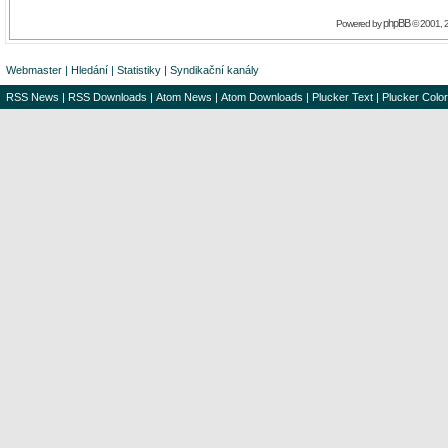
phpBB
Powered by
© 2001, 
Webmaster
|
Hledání
|
Statistiky
|
Syndikační kanály
RSS News
|
RSS Downloads
|
Atom News
|
Atom Downloads
|
Plucker Text
|
Plucker Color