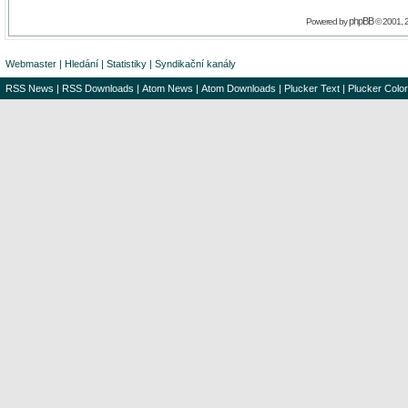
phpBB
Powered by
© 2001, 
Webmaster
|
Hledání
|
Statistiky
|
Syndikační kanály
RSS News
|
RSS Downloads
|
Atom News
|
Atom Downloads
|
Plucker Text
|
Plucker Color