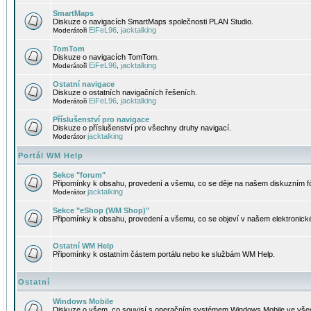
SmartMaps
Diskuze o navigacích SmartMaps společnosti PLAN Studio.
EiFeL96
jacktalking
Moderátoři
,
TomTom
Diskuze o navigacích TomTom.
EiFeL96
jacktalking
Moderátoři
,
Ostatní navigace
Diskuze o ostatních navigačních řešeních.
EiFeL96
jacktalking
Moderátoři
,
Příslušenství pro navigace
Diskuze o příslušenství pro všechny druhy navigací.
jacktalking
Moderátor
Portál WM Help
Sekce "forum"
Připomínky k obsahu, provedení a všemu, co se děje na našem diskuzním f
jacktalking
Moderátor
Sekce "eShop (WM Shop)"
Připomínky k obsahu, provedení a všemu, co se objeví v našem elektronic
Ostatní WM Help
Připomínky k ostatním částem portálu nebo ke službám WM Help.
Ostatní
Windows Mobile
Diskuze o všem, co souvisí s operačním systémem Windows Mobile ve všec