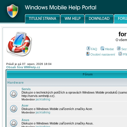
fo
O všem
FAQ
Hledat
Sez
Osobní nastavení
Při
Právě je pá 07. srpen, 2026 18:04
Obsah fóra WMHelp.cz
Fórum
Hardware
Servis
Diskuze o technických potížích a opravách Windows Mobile produktů (samo
http://servis.wmhelp.cz).
jacktalking
Moderátor
Acer
Diskuze o Windows Mobile zařízeních značky Acer.
jacktalking
Moderátor
Asus
Diskuze o Windows Mobile zařízeních značky Asus.
jacktalking
Moderátor