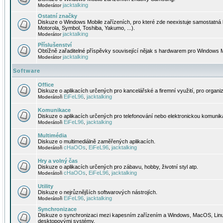
jacktalking
Moderátor
Ostatní značky
Diskuze o Windows Mobile zařízeních, pro které zde neexistuje samostatná 
Motorola, Symbol, Toshiba, Yakumo, ...).
jacktalking
Moderátor
Příslušenství
Obtížně zařaditelné příspěvky související nějak s hardwarem pro Windows M
jacktalking
Moderátor
Software
Office
Diskuze o aplikacích určených pro kancelářské a firemní využití, pro organiz
EiFeL96
jacktalking
Moderátoři
,
Komunikace
Diskuze o aplikacích určených pro telefonování nebo elektronickou komunika
EiFeL96
jacktalking
Moderátoři
,
Multimédia
Diskuze o multimediálně zaměřených aplikacích.
cHaOOs
EiFeL96
jacktalking
Moderátoři
,
,
Hry a volný čas
Diskuze o aplikacích určených pro zábavu, hobby, životní styl atp.
cHaOOs
EiFeL96
jacktalking
Moderátoři
,
,
Utility
Diskuze o nejrůznějších softwarových nástrojích.
EiFeL96
jacktalking
Moderátoři
,
Synchronizace
Diskuze o synchronizaci mezi kapesním zařízením a Windows, MacOS, Linux
desktopovými systémy.