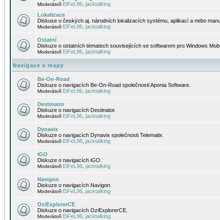
EiFeL96
jacktalking
Moderátoři
,
Lokalizace
Diskuse o českých aj. národních lokalizacích systému, aplikací a nebo manu
EiFeL96
jacktalking
Moderátoři
,
Ostatní
Diskuze o ostatních tématech souvisejících se softwarem pro Windows Mobi
EiFeL96
jacktalking
Moderátoři
,
Navigace a mapy
Be-On-Road
Diskuze o navigacích Be-On-Road společnosti Aponia Software.
EiFeL96
jacktalking
Moderátoři
,
Destinator
Diskuze o navigacích Destinator.
EiFeL96
jacktalking
Moderátoři
,
Dynavix
Diskuze o navigacích Dynavix společnosti Telematix.
EiFeL96
jacktalking
Moderátoři
,
iGO
Diskuze o navigacích iGO.
EiFeL96
jacktalking
Moderátoři
,
Navigon
Diskuze o navigacích Navigon.
EiFeL96
jacktalking
Moderátoři
,
OziExplorerCE
Diskuze o navigacích OziExplorerCE.
EiFeL96
jacktalking
Moderátoři
,