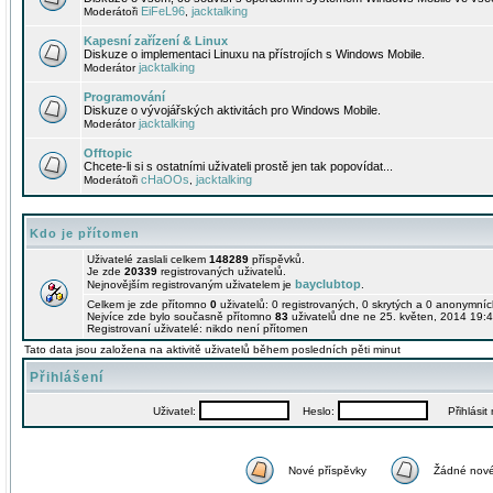
EiFeL96
jacktalking
Moderátoři
,
Kapesní zařízení & Linux
Diskuze o implementaci Linuxu na přístrojích s Windows Mobile.
jacktalking
Moderátor
Programování
Diskuze o vývojářských aktivitách pro Windows Mobile.
jacktalking
Moderátor
Offtopic
Chcete-li si s ostatními uživateli prostě jen tak popovídat...
cHaOOs
jacktalking
Moderátoři
,
Kdo je přítomen
Uživatelé zaslali celkem
148289
příspěvků.
Je zde
20339
registrovaných uživatelů.
bayclubtop
Nejnovějším registrovaným uživatelem je
.
Celkem je zde přítomno
0
uživatelů: 0 registrovaných, 0 skrytých a 0 anonymní
Nejvíce zde bylo současně přítomno
83
uživatelů dne ne 25. květen, 2014 19:4
Registrovaní uživatelé: nikdo není přítomen
Tato data jsou založena na aktivitě uživatelů během posledních pěti minut
Přihlášení
Uživatel:
Heslo:
Přihlásit m
Nové příspěvky
Žádné nové