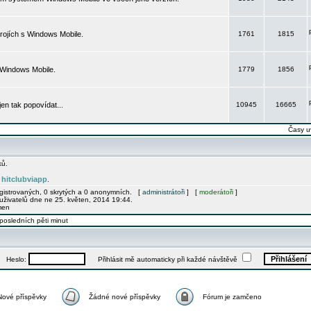
rojích s Windows Mobile.
1761
1815
 Windows Mobile.
1779
1856
 jen tak popovídat...
10945
16665
Časy u
ků.
hitclubviapp
e
.
egistrovaných, 0 skrytých a 0 anonymních. [
administrátoři
] [
moderátoři
]
uživatelů dne ne 25. květen, 2014 19:44.
men
posledních pěti minut
Heslo:
Přihlásit mě automaticky při každé návštěvě
Nové příspěvky
Žádné nové příspěvky
Fórum je zamčeno