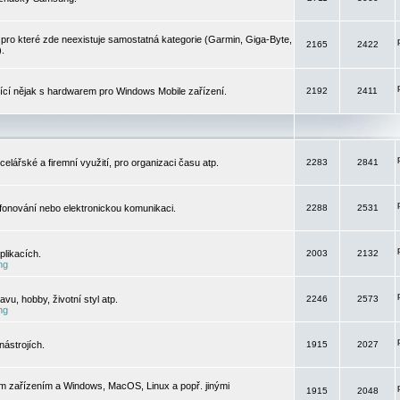
pro které zde neexistuje samostatná kategorie (Garmin, Giga-Byte,
2165
2422
).
jící nějak s hardwarem pro Windows Mobile zařízení.
2192
2411
elářské a firemní využití, pro organizaci času atp.
2283
2841
efonování nebo elektronickou komunikaci.
2288
2531
likacích.
2003
2132
ng
vu, hobby, životní styl atp.
2246
2573
ng
ástrojích.
1915
2027
m zařízením a Windows, MacOS, Linux a popř. jinými
1915
2048