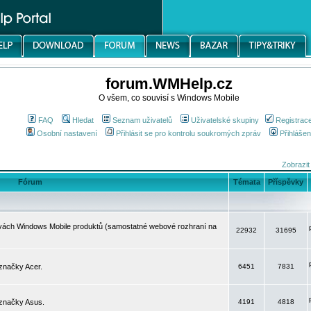
forum.WMHelp.cz
O všem, co souvisí s Windows Mobile
FAQ
Hledat
Seznam uživatelů
Uživatelské skupiny
Registrac
Osobní nastavení
Přihlásit se pro kontrolu soukromých zpráv
Přihlášen
Zobrazit
Fórum
Témata
Příspěvky
avách Windows Mobile produktů (samostatné webové rozhraní na
22932
31695
značky Acer.
6451
7831
 značky Asus.
4191
4818