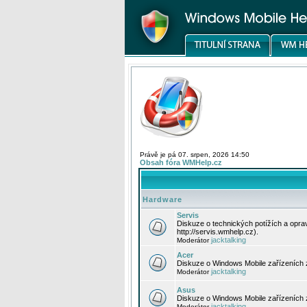
Právě je pá 07. srpen, 2026 14:50
Obsah fóra WMHelp.cz
Hardware
Servis
Diskuze o technických potížích a opr
http://servis.wmhelp.cz).
jacktalking
Moderátor
Acer
Diskuze o Windows Mobile zařízeních 
jacktalking
Moderátor
Asus
Diskuze o Windows Mobile zařízeních
jacktalking
Moderátor