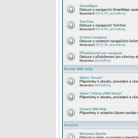
SmartMaps
Diskuze o navigacích SmartMaps spole
EiFeL96
jacktalking
Moderátoři
,
TomTom
Diskuze o navigacích TomTom.
EiFeL96
jacktalking
Moderátoři
,
Ostatní navigace
Diskuze o ostatních navigačních řešen
EiFeL96
jacktalking
Moderátoři
,
Příslušenství pro navigace
Diskuze o příslušenství pro všechny d
jacktalking
Moderátor
Portál WM Help
Sekce "forum"
Připomínky k obsahu, provedení a vše
jacktalking
Moderátor
Sekce "eShop (WM Shop)"
Připomínky k obsahu, provedení a vše
Ostatní WM Help
Připomínky k ostatním částem portálu
Ostatní
Windows Mobile
Diskuze o všem, co souvisí s operačn