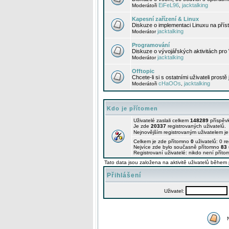
EiFeL96
jacktalking
Moderátoři
,
Kapesní zařízení & Linux
Diskuze o implementaci Linuxu na příst
jacktalking
Moderátor
Programování
Diskuze o vývojářských aktivitách pro
jacktalking
Moderátor
Offtopic
Chcete-li si s ostatními uživateli prostě
cHaOOs
jacktalking
Moderátoři
,
Kdo je přítomen
Uživatelé zaslali celkem
148289
příspěv
Je zde
20337
registrovaných uživatelů.
Nejnovějším registrovaným uživatelem j
Celkem je zde přítomno
0
uživatelů: 0 r
Nejvíce zde bylo současně přítomno
83
Registrovaní uživatelé: nikdo není příto
Tato data jsou založena na aktivitě uživatelů během 
Přihlášení
Uživatel: