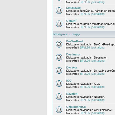
EiFeL96
jacktalking
Moderátoři
,
Lokalizace
Diskuse o českých aj. národních lokal
EiFeL96
jacktalking
Moderátoři
,
Ostatní
Diskuze o ostatních tématech souvisej
EiFeL96
jacktalking
Moderátoři
,
Navigace a mapy
Be-On-Road
Diskuze o navigacích Be-On-Road spol
EiFeL96
jacktalking
Moderátoři
,
Destinator
Diskuze o navigacích Destinator.
EiFeL96
jacktalking
Moderátoři
,
Dynavix
Diskuze o navigacích Dynavix společno
EiFeL96
jacktalking
Moderátoři
,
iGO
Diskuze o navigacích iGO.
EiFeL96
jacktalking
Moderátoři
,
Navigon
Diskuze o navigacích Navigon.
EiFeL96
jacktalking
Moderátoři
,
OziExplorerCE
Diskuze o navigacích OziExplorerCE.
EiFeL96
jacktalking
Moderátoři
,