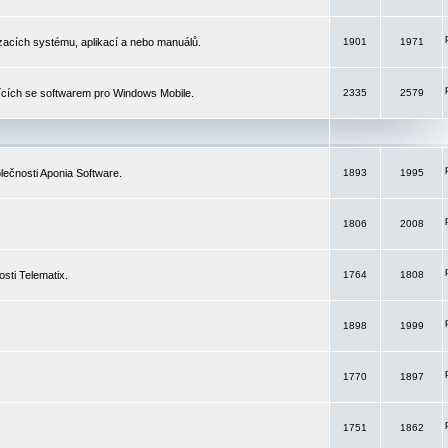
izacích systému, aplikací a nebo manuálů.
1901
1971
ících se softwarem pro Windows Mobile.
2335
2579
ečnosti Aponia Software.
1893
1995
1806
2008
sti Telematix.
1764
1808
1898
1999
1770
1897
1751
1862