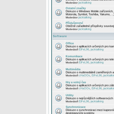
jacktalking
Moderátor
Ostatní značky
Diskuze o Windows Mobile zařízeních, 
Motorola, Symbol, Toshiba, Yakumo, ...
jacktalking
Moderátor
Příslušenství
Obtížně zařaditelné příspěvky souvise
jacktalking
Moderátor
Software
Office
Diskuze o aplikacích určených pro kanc
EiFeL96
jacktalking
Moderátoři
,
Komunikace
Diskuze o aplikacích určených pro tel
EiFeL96
jacktalking
Moderátoři
,
Multimédia
Diskuze o multimediálně zaměřených ap
cHaOOs
EiFeL96
jacktalki
Moderátoři
,
,
Hry a volný čas
Diskuze o aplikacích určených pro zába
cHaOOs
EiFeL96
jacktalki
Moderátoři
,
,
Utility
Diskuze o nejrůznějších softwarových n
EiFeL96
jacktalking
Moderátoři
,
Synchronizace
Diskuze o synchronizaci mezi kapesní
desktopovými systémy.