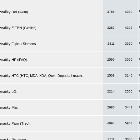
značky Dell (Axim).
3766
4380
značky E-TEN (Glofiish).
3287
4326
značky Fujitsu-Siemens.
2811
3370
 značky HP (iPAQ).
2599
3066
 značky HTC (HTC, MDA, XDA, Qtek, Dopod a i-mate).
2503
3140
 značky LG.
2214
2506
značky Mio.
2980
3442
značky Palm (Treo).
4894
5968
 značky Samsung.
2711
3060