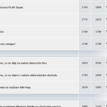
čnosti PLAN Studio.
1765
1869
1772
1823
ích.
1748
1788
ruhy navigací.
1748
1789
mu, co se děje na našem diskuzním fóru.
1823
2034
mu, co se objeví v našem elektronickém obchodu.
1750
1800
 nebo ke službám WM Help.
1878
1983
ím systémem Windows Mobile ve všech jeho verzích.
1980
2143