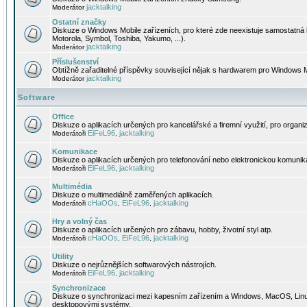
jacktalking
Moderátor
Ostatní značky
Diskuze o Windows Mobile zařízeních, pro které zde neexistuje samostatná 
Motorola, Symbol, Toshiba, Yakumo, ...).
jacktalking
Moderátor
Příslušenství
Obtížně zařaditelné příspěvky související nějak s hardwarem pro Windows M
jacktalking
Moderátor
Software
Office
Diskuze o aplikacích určených pro kancelářské a firemní využití, pro organiz
EiFeL96
jacktalking
Moderátoři
,
Komunikace
Diskuze o aplikacích určených pro telefonování nebo elektronickou komunika
EiFeL96
jacktalking
Moderátoři
,
Multimédia
Diskuze o multimediálně zaměřených aplikacích.
cHaOOs
EiFeL96
jacktalking
Moderátoři
,
,
Hry a volný čas
Diskuze o aplikacích určených pro zábavu, hobby, životní styl atp.
cHaOOs
EiFeL96
jacktalking
Moderátoři
,
,
Utility
Diskuze o nejrůznějších softwarových nástrojích.
EiFeL96
jacktalking
Moderátoři
,
Synchronizace
Diskuze o synchronizaci mezi kapesním zařízením a Windows, MacOS, Linux
desktopovými systémy.