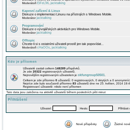
EiFeL96
jacktalking
Moderátoři
,
Kapesní zařízení & Linux
Diskuze o implementaci Linuxu na přístrojích s Windows Mobile.
jacktalking
Moderátor
Programování
Diskuze o vývojářských aktivitách pro Windows Mobile.
jacktalking
Moderátor
Offtopic
Chcete-li si s ostatními uživateli prostě jen tak popovídat...
cHaOOs
jacktalking
Moderátoři
,
Kdo je přítomen
Uživatelé zaslali celkem
148289
příspěvků.
Je zde
20322
registrovaných uživatelů.
okfungroup50501
Nejnovějším registrovaným uživatelem je
.
Celkem je zde přítomno
0
uživatelů: 0 registrovaných, 0 skrytých a 0 anonymní
Nejvíce zde bylo současně přítomno
83
uživatelů dne ne 25. květen, 2014 19:4
Registrovaní uživatelé: nikdo není přítomen
Tato data jsou založena na aktivitě uživatelů během posledních pěti minut
Přihlášení
Uživatel:
Heslo:
Přihlásit m
Nové příspěvky
Žádné nové