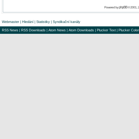
phpBB
Powered by
© 2001, 
Webmaster
|
Hledání
|
Statistiky
|
Syndikační kanály
RSS News
|
RSS Downloads
|
Atom News
|
Atom Downloads
|
Plucker Text
|
Plucker Color