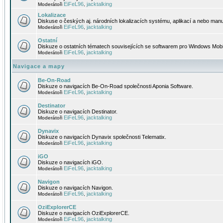
EiFeL96
jacktalking
Moderátoři
,
Lokalizace
Diskuse o českých aj. národních lokalizacích systému, aplikací a nebo manu
EiFeL96
jacktalking
Moderátoři
,
Ostatní
Diskuze o ostatních tématech souvisejících se softwarem pro Windows Mobi
EiFeL96
jacktalking
Moderátoři
,
Navigace a mapy
Be-On-Road
Diskuze o navigacích Be-On-Road společnosti Aponia Software.
EiFeL96
jacktalking
Moderátoři
,
Destinator
Diskuze o navigacích Destinator.
EiFeL96
jacktalking
Moderátoři
,
Dynavix
Diskuze o navigacích Dynavix společnosti Telematix.
EiFeL96
jacktalking
Moderátoři
,
iGO
Diskuze o navigacích iGO.
EiFeL96
jacktalking
Moderátoři
,
Navigon
Diskuze o navigacích Navigon.
EiFeL96
jacktalking
Moderátoři
,
OziExplorerCE
Diskuze o navigacích OziExplorerCE.
EiFeL96
jacktalking
Moderátoři
,