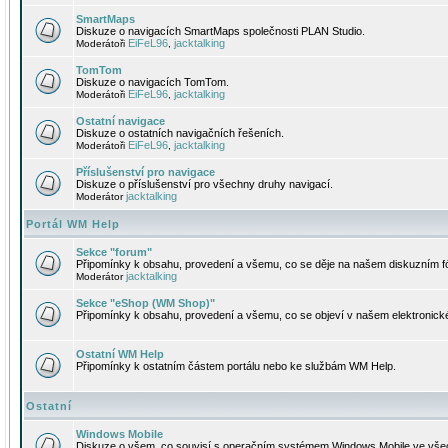
SmartMaps
Diskuze o navigacích SmartMaps společnosti PLAN Studio.
EiFeL96
jacktalking
Moderátoři
,
TomTom
Diskuze o navigacích TomTom.
EiFeL96
jacktalking
Moderátoři
,
Ostatní navigace
Diskuze o ostatních navigačních řešeních.
EiFeL96
jacktalking
Moderátoři
,
Příslušenství pro navigace
Diskuze o příslušenství pro všechny druhy navigací.
jacktalking
Moderátor
Portál WM Help
Sekce "forum"
Připomínky k obsahu, provedení a všemu, co se děje na našem diskuzním f
jacktalking
Moderátor
Sekce "eShop (WM Shop)"
Připomínky k obsahu, provedení a všemu, co se objeví v našem elektronic
Ostatní WM Help
Připomínky k ostatním částem portálu nebo ke službám WM Help.
Ostatní
Windows Mobile
Diskuze o všem, co souvisí s operačním systémem Windows Mobile ve všec