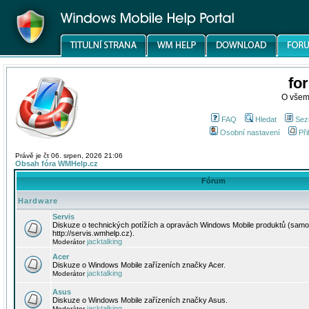
fo
O všem
FAQ
Hledat
Sez
Osobní nastavení
Při
Právě je čt 06. srpen, 2026 21:06
Obsah fóra WMHelp.cz
Fórum
Hardware
Servis
Diskuze o technických potížích a opravách Windows Mobile produktů (samo
http://servis.wmhelp.cz).
jacktalking
Moderátor
Acer
Diskuze o Windows Mobile zařízeních značky Acer.
jacktalking
Moderátor
Asus
Diskuze o Windows Mobile zařízeních značky Asus.
jacktalking
Moderátor