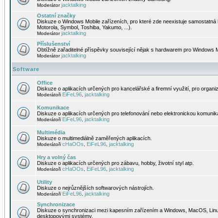
jacktalking
Moderátor
Ostatní značky
Diskuze o Windows Mobile zařízeních, pro které zde neexistuje samostatná 
Motorola, Symbol, Toshiba, Yakumo, ...).
jacktalking
Moderátor
Příslušenství
Obtížně zařaditelné příspěvky související nějak s hardwarem pro Windows M
jacktalking
Moderátor
Software
Office
Diskuze o aplikacích určených pro kancelářské a firemní využití, pro organiz
EiFeL96
jacktalking
Moderátoři
,
Komunikace
Diskuze o aplikacích určených pro telefonování nebo elektronickou komunika
EiFeL96
jacktalking
Moderátoři
,
Multimédia
Diskuze o multimediálně zaměřených aplikacích.
cHaOOs
EiFeL96
jacktalking
Moderátoři
,
,
Hry a volný čas
Diskuze o aplikacích určených pro zábavu, hobby, životní styl atp.
cHaOOs
EiFeL96
jacktalking
Moderátoři
,
,
Utility
Diskuze o nejrůznějších softwarových nástrojích.
EiFeL96
jacktalking
Moderátoři
,
Synchronizace
Diskuze o synchronizaci mezi kapesním zařízením a Windows, MacOS, Linux
desktopovými systémy.