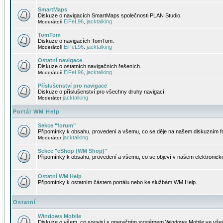
SmartMaps
Diskuze o navigacích SmartMaps společnosti PLAN Studio.
EiFeL96
jacktalking
Moderátoři
,
TomTom
Diskuze o navigacích TomTom.
EiFeL96
jacktalking
Moderátoři
,
Ostatní navigace
Diskuze o ostatních navigačních řešeních.
EiFeL96
jacktalking
Moderátoři
,
Příslušenství pro navigace
Diskuze o příslušenství pro všechny druhy navigací.
jacktalking
Moderátor
Portál WM Help
Sekce "forum"
Připomínky k obsahu, provedení a všemu, co se děje na našem diskuzním f
jacktalking
Moderátor
Sekce "eShop (WM Shop)"
Připomínky k obsahu, provedení a všemu, co se objeví v našem elektronic
Ostatní WM Help
Připomínky k ostatním částem portálu nebo ke službám WM Help.
Ostatní
Windows Mobile
Diskuze o všem, co souvisí s operačním systémem Windows Mobile ve všec