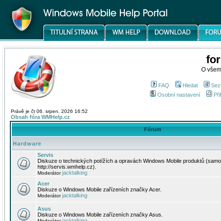
fo
O všem
FAQ
Hledat
Sez
Osobní nastavení
Při
Právě je čt 06. srpen, 2026 16:52
Obsah fóra WMHelp.cz
Fórum
Hardware
Servis
Diskuze o technických potížích a opravách Windows Mobile produktů (samo
http://servis.wmhelp.cz).
jacktalking
Moderátor
Acer
Diskuze o Windows Mobile zařízeních značky Acer.
jacktalking
Moderátor
Asus
Diskuze o Windows Mobile zařízeních značky Asus.
jacktalking
Moderátor