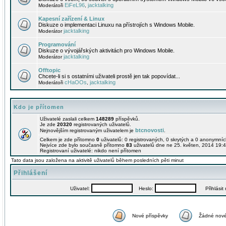
EiFeL96
jacktalking
Moderátoři
,
Kapesní zařízení & Linux
Diskuze o implementaci Linuxu na přístrojích s Windows Mobile.
jacktalking
Moderátor
Programování
Diskuze o vývojářských aktivitách pro Windows Mobile.
jacktalking
Moderátor
Offtopic
Chcete-li si s ostatními uživateli prostě jen tak popovídat...
cHaOOs
jacktalking
Moderátoři
,
Kdo je přítomen
Uživatelé zaslali celkem
148289
příspěvků.
Je zde
20320
registrovaných uživatelů.
btcnovosti
Nejnovějším registrovaným uživatelem je
.
Celkem je zde přítomno
0
uživatelů: 0 registrovaných, 0 skrytých a 0 anonymní
Nejvíce zde bylo současně přítomno
83
uživatelů dne ne 25. květen, 2014 19:4
Registrovaní uživatelé: nikdo není přítomen
Tato data jsou založena na aktivitě uživatelů během posledních pěti minut
Přihlášení
Uživatel:
Heslo:
Přihlásit m
Nové příspěvky
Žádné nové