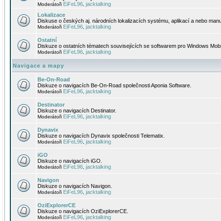
EiFeL96
jacktalking
Moderátoři
,
Lokalizace
Diskuse o českých aj. národních lokalizacích systému, aplikací a nebo manu
EiFeL96
jacktalking
Moderátoři
,
Ostatní
Diskuze o ostatních tématech souvisejících se softwarem pro Windows Mobi
EiFeL96
jacktalking
Moderátoři
,
Navigace a mapy
Be-On-Road
Diskuze o navigacích Be-On-Road společnosti Aponia Software.
EiFeL96
jacktalking
Moderátoři
,
Destinator
Diskuze o navigacích Destinator.
EiFeL96
jacktalking
Moderátoři
,
Dynavix
Diskuze o navigacích Dynavix společnosti Telematix.
EiFeL96
jacktalking
Moderátoři
,
iGO
Diskuze o navigacích iGO.
EiFeL96
jacktalking
Moderátoři
,
Navigon
Diskuze o navigacích Navigon.
EiFeL96
jacktalking
Moderátoři
,
OziExplorerCE
Diskuze o navigacích OziExplorerCE.
EiFeL96
jacktalking
Moderátoři
,