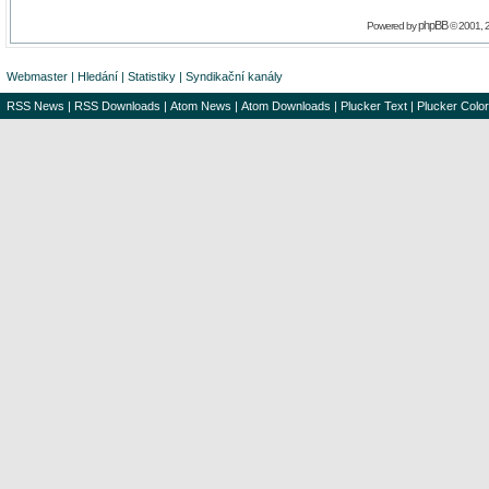
phpBB
Powered by
© 2001, 
Webmaster
|
Hledání
|
Statistiky
|
Syndikační kanály
RSS News
|
RSS Downloads
|
Atom News
|
Atom Downloads
|
Plucker Text
|
Plucker Color