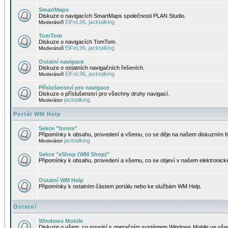
SmartMaps
Diskuze o navigacích SmartMaps společnosti PLAN Studio.
EiFeL96
jacktalking
Moderátoři
,
TomTom
Diskuze o navigacích TomTom.
EiFeL96
jacktalking
Moderátoři
,
Ostatní navigace
Diskuze o ostatních navigačních řešeních.
EiFeL96
jacktalking
Moderátoři
,
Příslušenství pro navigace
Diskuze o příslušenství pro všechny druhy navigací.
jacktalking
Moderátor
Portál WM Help
Sekce "forum"
Připomínky k obsahu, provedení a všemu, co se děje na našem diskuzním f
jacktalking
Moderátor
Sekce "eShop (WM Shop)"
Připomínky k obsahu, provedení a všemu, co se objeví v našem elektronic
Ostatní WM Help
Připomínky k ostatním částem portálu nebo ke službám WM Help.
Ostatní
Windows Mobile
Diskuze o všem, co souvisí s operačním systémem Windows Mobile ve všec