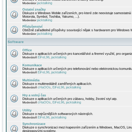
jacktalking
Moderátor
Ostatní značky
Diskuze o Windows Mobile zařízeních, pro které zde neexistuje samostatná 
Motorola, Symbol, Toshiba, Yakumo, ...).
jacktalking
Moderátor
Příslušenství
Obtížně zařaditelné příspěvky související nějak s hardwarem pro Windows M
jacktalking
Moderátor
Software
Office
Diskuze o aplikacích určených pro kancelářské a firemní využití, pro organiz
EiFeL96
jacktalking
Moderátoři
,
Komunikace
Diskuze o aplikacích určených pro telefonování nebo elektronickou komunika
EiFeL96
jacktalking
Moderátoři
,
Multimédia
Diskuze o multimediálně zaměřených aplikacích.
cHaOOs
EiFeL96
jacktalking
Moderátoři
,
,
Hry a volný čas
Diskuze o aplikacích určených pro zábavu, hobby, životní styl atp.
cHaOOs
EiFeL96
jacktalking
Moderátoři
,
,
Utility
Diskuze o nejrůznějších softwarových nástrojích.
EiFeL96
jacktalking
Moderátoři
,
Synchronizace
Diskuze o synchronizaci mezi kapesním zařízením a Windows, MacOS, Linux
desktopovými systémy.