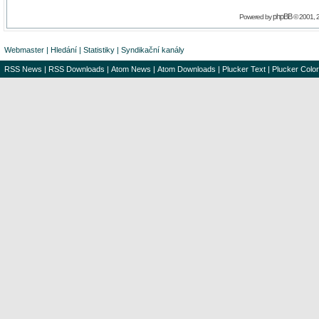
phpBB
Powered by
© 2001, 
Webmaster
|
Hledání
|
Statistiky
|
Syndikační kanály
RSS News
|
RSS Downloads
|
Atom News
|
Atom Downloads
|
Plucker Text
|
Plucker Color