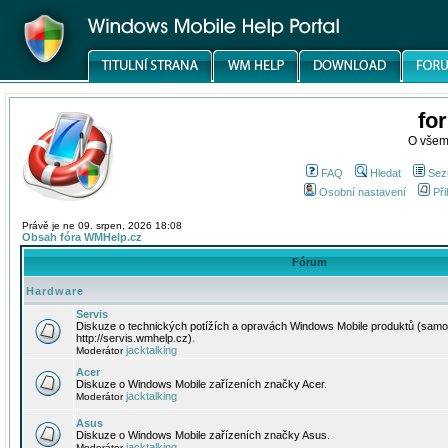
fo
O všem
FAQ
Hledat
Sez
Osobní nastavení
Při
Právě je ne 09. srpen, 2026 18:08
Obsah fóra WMHelp.cz
Fórum
Hardware
Servis
Diskuze o technických potížích a opravách Windows Mobile produktů (samo
http://servis.wmhelp.cz).
jacktalking
Moderátor
Acer
Diskuze o Windows Mobile zařízeních značky Acer.
jacktalking
Moderátor
Asus
Diskuze o Windows Mobile zařízeních značky Asus.
jacktalking
Moderátor