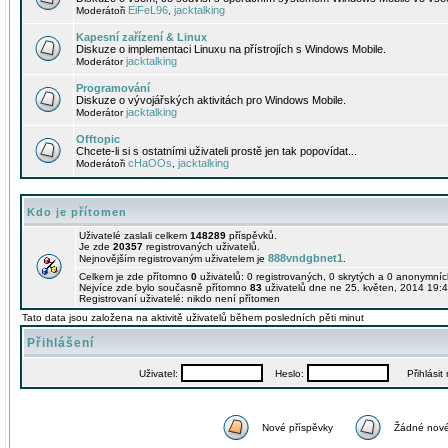
EiFeL96
jacktalking
Moderátoři
,
Kapesní zařízení & Linux
Diskuze o implementaci Linuxu na přístrojích s Windows Mobile.
jacktalking
Moderátor
Programování
Diskuze o vývojářských aktivitách pro Windows Mobile.
jacktalking
Moderátor
Offtopic
Chcete-li si s ostatními uživateli prostě jen tak popovídat...
cHaOOs
jacktalking
Moderátoři
,
Kdo je přítomen
Uživatelé zaslali celkem
148289
příspěvků.
Je zde
20357
registrovaných uživatelů.
888vndgbnet1
Nejnovějším registrovaným uživatelem je
.
Celkem je zde přítomno
0
uživatelů: 0 registrovaných, 0 skrytých a 0 anonymní
Nejvíce zde bylo současně přítomno
83
uživatelů dne ne 25. květen, 2014 19:4
Registrovaní uživatelé: nikdo není přítomen
Tato data jsou založena na aktivitě uživatelů během posledních pěti minut
Přihlášení
Uživatel:
Heslo:
Přihlásit m
Nové příspěvky
Žádné nové