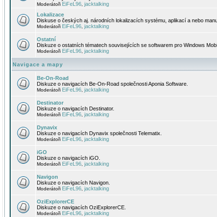
EiFeL96
jacktalking
Moderátoři
,
Lokalizace
Diskuse o českých aj. národních lokalizacích systému, aplikací a nebo manu
EiFeL96
jacktalking
Moderátoři
,
Ostatní
Diskuze o ostatních tématech souvisejících se softwarem pro Windows Mobi
EiFeL96
jacktalking
Moderátoři
,
Navigace a mapy
Be-On-Road
Diskuze o navigacích Be-On-Road společnosti Aponia Software.
EiFeL96
jacktalking
Moderátoři
,
Destinator
Diskuze o navigacích Destinator.
EiFeL96
jacktalking
Moderátoři
,
Dynavix
Diskuze o navigacích Dynavix společnosti Telematix.
EiFeL96
jacktalking
Moderátoři
,
iGO
Diskuze o navigacích iGO.
EiFeL96
jacktalking
Moderátoři
,
Navigon
Diskuze o navigacích Navigon.
EiFeL96
jacktalking
Moderátoři
,
OziExplorerCE
Diskuze o navigacích OziExplorerCE.
EiFeL96
jacktalking
Moderátoři
,