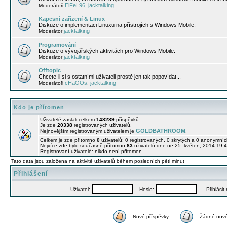
EiFeL96
jacktalking
Moderátoři
,
Kapesní zařízení & Linux
Diskuze o implementaci Linuxu na přístrojích s Windows Mobile.
jacktalking
Moderátor
Programování
Diskuze o vývojářských aktivitách pro Windows Mobile.
jacktalking
Moderátor
Offtopic
Chcete-li si s ostatními uživateli prostě jen tak popovídat...
cHaOOs
jacktalking
Moderátoři
,
Kdo je přítomen
Uživatelé zaslali celkem
148289
příspěvků.
Je zde
20338
registrovaných uživatelů.
GOLDBATHROOM
Nejnovějším registrovaným uživatelem je
.
Celkem je zde přítomno
0
uživatelů: 0 registrovaných, 0 skrytých a 0 anonymní
Nejvíce zde bylo současně přítomno
83
uživatelů dne ne 25. květen, 2014 19:4
Registrovaní uživatelé: nikdo není přítomen
Tato data jsou založena na aktivitě uživatelů během posledních pěti minut
Přihlášení
Uživatel:
Heslo:
Přihlásit m
Nové příspěvky
Žádné nové