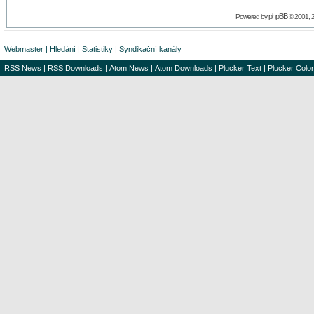
phpBB
Powered by
© 2001, 
Webmaster
|
Hledání
|
Statistiky
|
Syndikační kanály
RSS News
|
RSS Downloads
|
Atom News
|
Atom Downloads
|
Plucker Text
|
Plucker Color