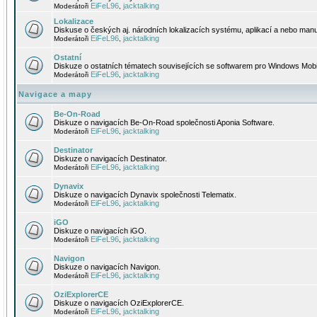
EiFeL96
jacktalking
Moderátoři
,
Lokalizace
Diskuse o českých aj. národních lokalizacích systému, aplikací a nebo manu
EiFeL96
jacktalking
Moderátoři
,
Ostatní
Diskuze o ostatních tématech souvisejících se softwarem pro Windows Mobi
EiFeL96
jacktalking
Moderátoři
,
Navigace a mapy
Be-On-Road
Diskuze o navigacích Be-On-Road společnosti Aponia Software.
EiFeL96
jacktalking
Moderátoři
,
Destinator
Diskuze o navigacích Destinator.
EiFeL96
jacktalking
Moderátoři
,
Dynavix
Diskuze o navigacích Dynavix společnosti Telematix.
EiFeL96
jacktalking
Moderátoři
,
iGO
Diskuze o navigacích iGO.
EiFeL96
jacktalking
Moderátoři
,
Navigon
Diskuze o navigacích Navigon.
EiFeL96
jacktalking
Moderátoři
,
OziExplorerCE
Diskuze o navigacích OziExplorerCE.
EiFeL96
jacktalking
Moderátoři
,