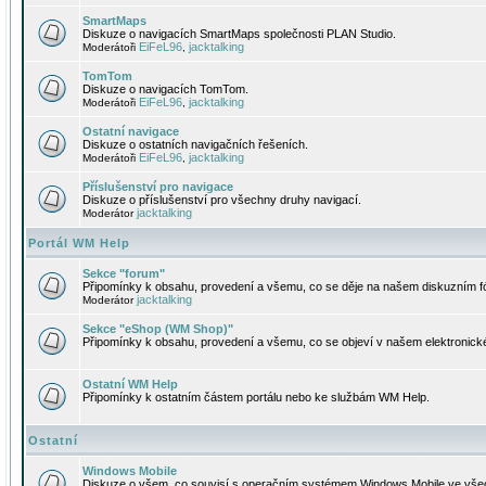
SmartMaps
Diskuze o navigacích SmartMaps společnosti PLAN Studio.
EiFeL96
jacktalking
Moderátoři
,
TomTom
Diskuze o navigacích TomTom.
EiFeL96
jacktalking
Moderátoři
,
Ostatní navigace
Diskuze o ostatních navigačních řešeních.
EiFeL96
jacktalking
Moderátoři
,
Příslušenství pro navigace
Diskuze o příslušenství pro všechny druhy navigací.
jacktalking
Moderátor
Portál WM Help
Sekce "forum"
Připomínky k obsahu, provedení a všemu, co se děje na našem diskuzním f
jacktalking
Moderátor
Sekce "eShop (WM Shop)"
Připomínky k obsahu, provedení a všemu, co se objeví v našem elektronic
Ostatní WM Help
Připomínky k ostatním částem portálu nebo ke službám WM Help.
Ostatní
Windows Mobile
Diskuze o všem, co souvisí s operačním systémem Windows Mobile ve všec