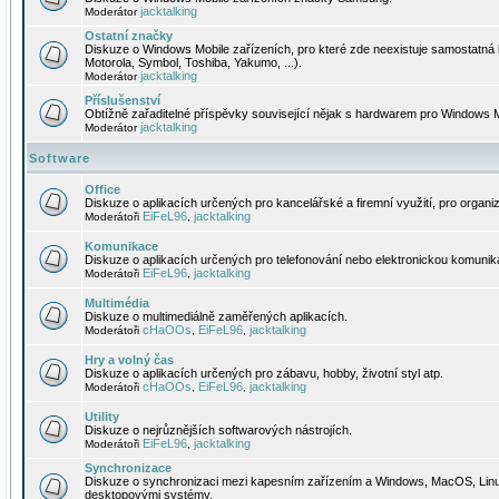
jacktalking
Moderátor
Ostatní značky
Diskuze o Windows Mobile zařízeních, pro které zde neexistuje samostatná 
Motorola, Symbol, Toshiba, Yakumo, ...).
jacktalking
Moderátor
Příslušenství
Obtížně zařaditelné příspěvky související nějak s hardwarem pro Windows M
jacktalking
Moderátor
Software
Office
Diskuze o aplikacích určených pro kancelářské a firemní využití, pro organiz
EiFeL96
jacktalking
Moderátoři
,
Komunikace
Diskuze o aplikacích určených pro telefonování nebo elektronickou komunika
EiFeL96
jacktalking
Moderátoři
,
Multimédia
Diskuze o multimediálně zaměřených aplikacích.
cHaOOs
EiFeL96
jacktalking
Moderátoři
,
,
Hry a volný čas
Diskuze o aplikacích určených pro zábavu, hobby, životní styl atp.
cHaOOs
EiFeL96
jacktalking
Moderátoři
,
,
Utility
Diskuze o nejrůznějších softwarových nástrojích.
EiFeL96
jacktalking
Moderátoři
,
Synchronizace
Diskuze o synchronizaci mezi kapesním zařízením a Windows, MacOS, Linux
desktopovými systémy.