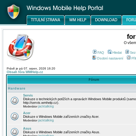
fo
O všem
FAQ
Hledat
Sez
Osobní nastavení
Při
Právě je pá 07. srpen, 2026 16:20
Obsah fóra WMHelp.cz
Fórum
Hardware
Servis
Diskuze o technických potížích a opravách Windows Mobile produktů (samo
http://servis.wmhelp.cz).
jacktalking
Moderátor
Acer
Diskuze o Windows Mobile zařízeních značky Acer.
jacktalking
Moderátor
Asus
Diskuze o Windows Mobile zařízeních značky Asus.
jacktalking
Moderátor