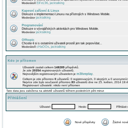
EiFeL96
jacktalking
Moderátoři
,
Kapesní zařízení & Linux
Diskuze o implementaci Linuxu na přístrojích s Windows Mobile.
jacktalking
Moderátor
Programování
Diskuze o vývojářských aktivitách pro Windows Mobile.
jacktalking
Moderátor
Offtopic
Chcete-li si s ostatními uživateli prostě jen tak popovídat...
cHaOOs
jacktalking
Moderátoři
,
Kdo je přítomen
Uživatelé zaslali celkem
148289
příspěvků.
Je zde
20354
registrovaných uživatelů.
m3liveplay
Nejnovějším registrovaným uživatelem je
.
Celkem je zde přítomno
0
uživatelů: 0 registrovaných, 0 skrytých a 0 anonymní
Nejvíce zde bylo současně přítomno
83
uživatelů dne ne 25. květen, 2014 19:4
Registrovaní uživatelé: nikdo není přítomen
Tato data jsou založena na aktivitě uživatelů během posledních pěti minut
Přihlášení
Uživatel:
Heslo:
Přihlásit m
Nové příspěvky
Žádné nové