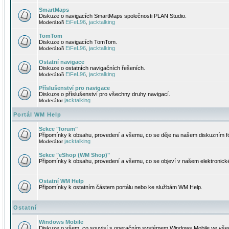
SmartMaps
Diskuze o navigacích SmartMaps společnosti PLAN Studio.
EiFeL96
jacktalking
Moderátoři
,
TomTom
Diskuze o navigacích TomTom.
EiFeL96
jacktalking
Moderátoři
,
Ostatní navigace
Diskuze o ostatních navigačních řešeních.
EiFeL96
jacktalking
Moderátoři
,
Příslušenství pro navigace
Diskuze o příslušenství pro všechny druhy navigací.
jacktalking
Moderátor
Portál WM Help
Sekce "forum"
Připomínky k obsahu, provedení a všemu, co se děje na našem diskuzním f
jacktalking
Moderátor
Sekce "eShop (WM Shop)"
Připomínky k obsahu, provedení a všemu, co se objeví v našem elektronic
Ostatní WM Help
Připomínky k ostatním částem portálu nebo ke službám WM Help.
Ostatní
Windows Mobile
Diskuze o všem, co souvisí s operačním systémem Windows Mobile ve všec