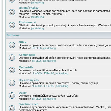
jacktalking
Moderátor
Ostatní značky
Diskuze o Windows Mobile zařízeních, pro které zde neexistuje samostatná 
Motorola, Symbol, Toshiba, Yakumo, ...).
jacktalking
Moderátor
Příslušenství
Obtížně zařaditelné příspěvky související nějak s hardwarem pro Windows M
jacktalking
Moderátor
Software
Office
Diskuze o aplikacích určených pro kancelářské a firemní využití, pro organiz
EiFeL96
jacktalking
Moderátoři
,
Komunikace
Diskuze o aplikacích určených pro telefonování nebo elektronickou komunika
EiFeL96
jacktalking
Moderátoři
,
Multimédia
Diskuze o multimediálně zaměřených aplikacích.
cHaOOs
EiFeL96
jacktalking
Moderátoři
,
,
Hry a volný čas
Diskuze o aplikacích určených pro zábavu, hobby, životní styl atp.
cHaOOs
EiFeL96
jacktalking
Moderátoři
,
,
Utility
Diskuze o nejrůznějších softwarových nástrojích.
EiFeL96
jacktalking
Moderátoři
,
Synchronizace
Diskuze o synchronizaci mezi kapesním zařízením a Windows, MacOS, Linux
desktopovými systémy.