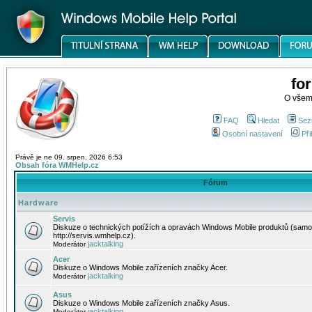
fo
O všem
FAQ
Hledat
Sez
Osobní nastavení
Při
Právě je ne 09. srpen, 2026 6:53
Obsah fóra WMHelp.cz
Fórum
Hardware
Servis
Diskuze o technických potížích a opravách Windows Mobile produktů (samo
http://servis.wmhelp.cz).
jacktalking
Moderátor
Acer
Diskuze o Windows Mobile zařízeních značky Acer.
jacktalking
Moderátor
Asus
Diskuze o Windows Mobile zařízeních značky Asus.
jacktalking
Moderátor