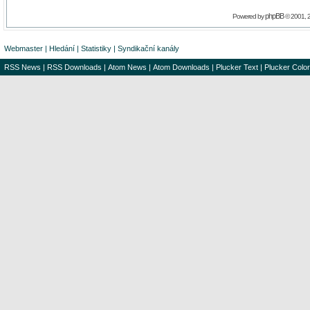
phpBB
Powered by
© 2001, 
Webmaster
|
Hledání
|
Statistiky
|
Syndikační kanály
RSS News
|
RSS Downloads
|
Atom News
|
Atom Downloads
|
Plucker Text
|
Plucker Color