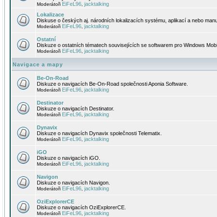
EiFeL96
jacktalking
Moderátoři
,
Lokalizace
Diskuse o českých aj. národních lokalizacích systému, aplikací a nebo manu
EiFeL96
jacktalking
Moderátoři
,
Ostatní
Diskuze o ostatních tématech souvisejících se softwarem pro Windows Mobi
EiFeL96
jacktalking
Moderátoři
,
Navigace a mapy
Be-On-Road
Diskuze o navigacích Be-On-Road společnosti Aponia Software.
EiFeL96
jacktalking
Moderátoři
,
Destinator
Diskuze o navigacích Destinator.
EiFeL96
jacktalking
Moderátoři
,
Dynavix
Diskuze o navigacích Dynavix společnosti Telematix.
EiFeL96
jacktalking
Moderátoři
,
iGO
Diskuze o navigacích iGO.
EiFeL96
jacktalking
Moderátoři
,
Navigon
Diskuze o navigacích Navigon.
EiFeL96
jacktalking
Moderátoři
,
OziExplorerCE
Diskuze o navigacích OziExplorerCE.
EiFeL96
jacktalking
Moderátoři
,