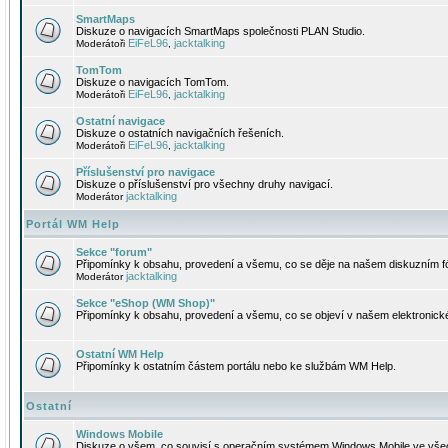
SmartMaps
Diskuze o navigacích SmartMaps společnosti PLAN Studio.
EiFeL96
jacktalking
Moderátoři
,
TomTom
Diskuze o navigacích TomTom.
EiFeL96
jacktalking
Moderátoři
,
Ostatní navigace
Diskuze o ostatních navigačních řešeních.
EiFeL96
jacktalking
Moderátoři
,
Příslušenství pro navigace
Diskuze o příslušenství pro všechny druhy navigací.
jacktalking
Moderátor
Portál WM Help
Sekce "forum"
Připomínky k obsahu, provedení a všemu, co se děje na našem diskuzním f
jacktalking
Moderátor
Sekce "eShop (WM Shop)"
Připomínky k obsahu, provedení a všemu, co se objeví v našem elektronic
Ostatní WM Help
Připomínky k ostatním částem portálu nebo ke službám WM Help.
Ostatní
Windows Mobile
Diskuze o všem, co souvisí s operačním systémem Windows Mobile ve všec