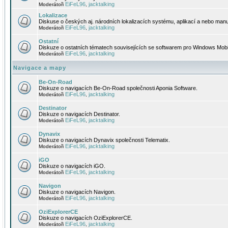
EiFeL96
jacktalking
Moderátoři
,
Lokalizace
Diskuse o českých aj. národních lokalizacích systému, aplikací a nebo manu
EiFeL96
jacktalking
Moderátoři
,
Ostatní
Diskuze o ostatních tématech souvisejících se softwarem pro Windows Mobi
EiFeL96
jacktalking
Moderátoři
,
Navigace a mapy
Be-On-Road
Diskuze o navigacích Be-On-Road společnosti Aponia Software.
EiFeL96
jacktalking
Moderátoři
,
Destinator
Diskuze o navigacích Destinator.
EiFeL96
jacktalking
Moderátoři
,
Dynavix
Diskuze o navigacích Dynavix společnosti Telematix.
EiFeL96
jacktalking
Moderátoři
,
iGO
Diskuze o navigacích iGO.
EiFeL96
jacktalking
Moderátoři
,
Navigon
Diskuze o navigacích Navigon.
EiFeL96
jacktalking
Moderátoři
,
OziExplorerCE
Diskuze o navigacích OziExplorerCE.
EiFeL96
jacktalking
Moderátoři
,