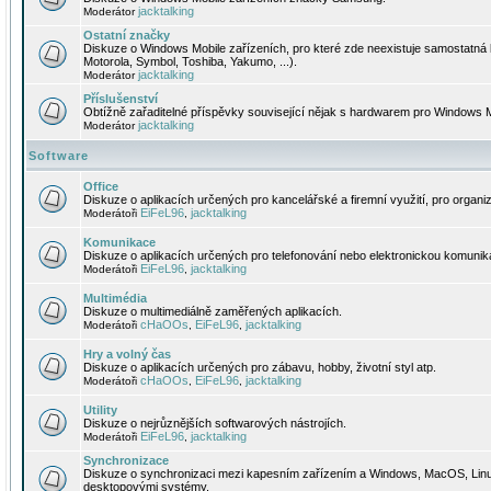
jacktalking
Moderátor
Ostatní značky
Diskuze o Windows Mobile zařízeních, pro které zde neexistuje samostatná 
Motorola, Symbol, Toshiba, Yakumo, ...).
jacktalking
Moderátor
Příslušenství
Obtížně zařaditelné příspěvky související nějak s hardwarem pro Windows M
jacktalking
Moderátor
Software
Office
Diskuze o aplikacích určených pro kancelářské a firemní využití, pro organiz
EiFeL96
jacktalking
Moderátoři
,
Komunikace
Diskuze o aplikacích určených pro telefonování nebo elektronickou komunika
EiFeL96
jacktalking
Moderátoři
,
Multimédia
Diskuze o multimediálně zaměřených aplikacích.
cHaOOs
EiFeL96
jacktalking
Moderátoři
,
,
Hry a volný čas
Diskuze o aplikacích určených pro zábavu, hobby, životní styl atp.
cHaOOs
EiFeL96
jacktalking
Moderátoři
,
,
Utility
Diskuze o nejrůznějších softwarových nástrojích.
EiFeL96
jacktalking
Moderátoři
,
Synchronizace
Diskuze o synchronizaci mezi kapesním zařízením a Windows, MacOS, Linux
desktopovými systémy.