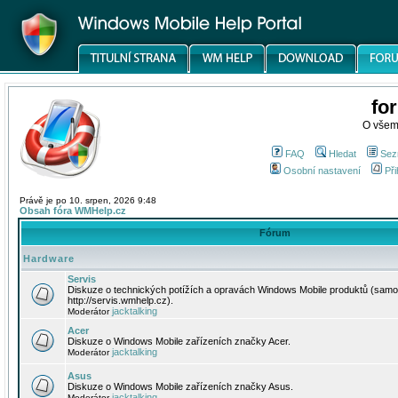
fo
O všem
FAQ
Hledat
Sez
Osobní nastavení
Při
Právě je po 10. srpen, 2026 9:48
Obsah fóra WMHelp.cz
Fórum
Hardware
Servis
Diskuze o technických potížích a opravách Windows Mobile produktů (samo
http://servis.wmhelp.cz).
jacktalking
Moderátor
Acer
Diskuze o Windows Mobile zařízeních značky Acer.
jacktalking
Moderátor
Asus
Diskuze o Windows Mobile zařízeních značky Asus.
jacktalking
Moderátor