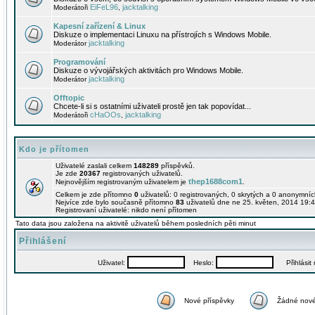
EiFeL96
jacktalking
Moderátoři
,
Kapesní zařízení & Linux
Diskuze o implementaci Linuxu na přístrojích s Windows Mobile.
jacktalking
Moderátor
Programování
Diskuze o vývojářských aktivitách pro Windows Mobile.
jacktalking
Moderátor
Offtopic
Chcete-li si s ostatními uživateli prostě jen tak popovídat...
cHaOOs
jacktalking
Moderátoři
,
Kdo je přítomen
Uživatelé zaslali celkem
148289
příspěvků.
Je zde
20367
registrovaných uživatelů.
thep1688com1
Nejnovějším registrovaným uživatelem je
.
Celkem je zde přítomno
0
uživatelů: 0 registrovaných, 0 skrytých a 0 anonymní
Nejvíce zde bylo současně přítomno
83
uživatelů dne ne 25. květen, 2014 19:4
Registrovaní uživatelé: nikdo není přítomen
Tato data jsou založena na aktivitě uživatelů během posledních pěti minut
Přihlášení
Uživatel:
Heslo:
Přihlásit m
Nové příspěvky
Žádné nové