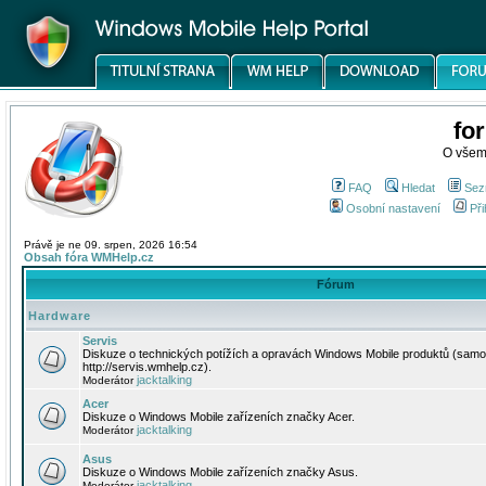
fo
O všem
FAQ
Hledat
Sez
Osobní nastavení
Při
Právě je ne 09. srpen, 2026 16:54
Obsah fóra WMHelp.cz
Fórum
Hardware
Servis
Diskuze o technických potížích a opravách Windows Mobile produktů (samo
http://servis.wmhelp.cz).
jacktalking
Moderátor
Acer
Diskuze o Windows Mobile zařízeních značky Acer.
jacktalking
Moderátor
Asus
Diskuze o Windows Mobile zařízeních značky Asus.
jacktalking
Moderátor