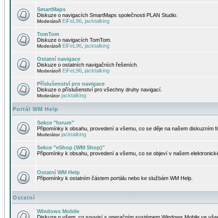
SmartMaps
Diskuze o navigacích SmartMaps společnosti PLAN Studio.
EiFeL96
jacktalking
Moderátoři
,
TomTom
Diskuze o navigacích TomTom.
EiFeL96
jacktalking
Moderátoři
,
Ostatní navigace
Diskuze o ostatních navigačních řešeních.
EiFeL96
jacktalking
Moderátoři
,
Příslušenství pro navigace
Diskuze o příslušenství pro všechny druhy navigací.
jacktalking
Moderátor
Portál WM Help
Sekce "forum"
Připomínky k obsahu, provedení a všemu, co se děje na našem diskuzním f
jacktalking
Moderátor
Sekce "eShop (WM Shop)"
Připomínky k obsahu, provedení a všemu, co se objeví v našem elektronic
Ostatní WM Help
Připomínky k ostatním částem portálu nebo ke službám WM Help.
Ostatní
Windows Mobile
Diskuze o všem, co souvisí s operačním systémem Windows Mobile ve všec