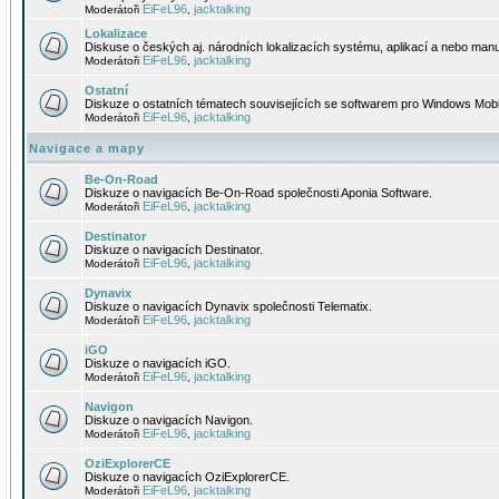
EiFeL96
jacktalking
Moderátoři
,
Lokalizace
Diskuse o českých aj. národních lokalizacích systému, aplikací a nebo manu
EiFeL96
jacktalking
Moderátoři
,
Ostatní
Diskuze o ostatních tématech souvisejících se softwarem pro Windows Mobi
EiFeL96
jacktalking
Moderátoři
,
Navigace a mapy
Be-On-Road
Diskuze o navigacích Be-On-Road společnosti Aponia Software.
EiFeL96
jacktalking
Moderátoři
,
Destinator
Diskuze o navigacích Destinator.
EiFeL96
jacktalking
Moderátoři
,
Dynavix
Diskuze o navigacích Dynavix společnosti Telematix.
EiFeL96
jacktalking
Moderátoři
,
iGO
Diskuze o navigacích iGO.
EiFeL96
jacktalking
Moderátoři
,
Navigon
Diskuze o navigacích Navigon.
EiFeL96
jacktalking
Moderátoři
,
OziExplorerCE
Diskuze o navigacích OziExplorerCE.
EiFeL96
jacktalking
Moderátoři
,