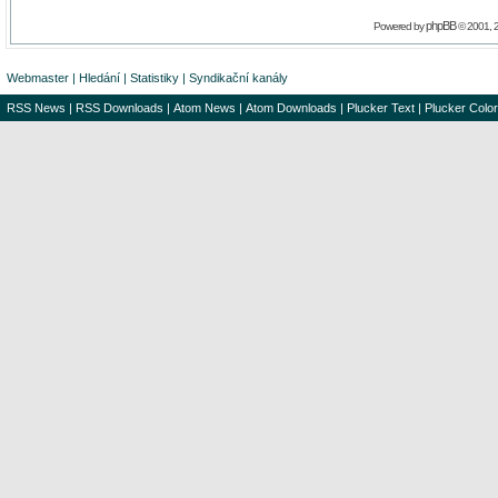
phpBB
Powered by
© 2001, 
Webmaster
|
Hledání
|
Statistiky
|
Syndikační kanály
RSS News
|
RSS Downloads
|
Atom News
|
Atom Downloads
|
Plucker Text
|
Plucker Color