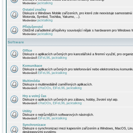
jacktalking
Moderátor
Ostatní značky
Diskuze o Windows Mobile zařízeních, pro které zde neexistuje samostatná 
Motorola, Symbol, Toshiba, Yakumo, ...).
jacktalking
Moderátor
Příslušenství
Obtížně zařaditelné příspěvky související nějak s hardwarem pro Windows M
jacktalking
Moderátor
Software
Office
Diskuze o aplikacích určených pro kancelářské a firemní využití, pro organiz
EiFeL96
jacktalking
Moderátoři
,
Komunikace
Diskuze o aplikacích určených pro telefonování nebo elektronickou komunika
EiFeL96
jacktalking
Moderátoři
,
Multimédia
Diskuze o multimediálně zaměřených aplikacích.
cHaOOs
EiFeL96
jacktalking
Moderátoři
,
,
Hry a volný čas
Diskuze o aplikacích určených pro zábavu, hobby, životní styl atp.
cHaOOs
EiFeL96
jacktalking
Moderátoři
,
,
Utility
Diskuze o nejrůznějších softwarových nástrojích.
EiFeL96
jacktalking
Moderátoři
,
Synchronizace
Diskuze o synchronizaci mezi kapesním zařízením a Windows, MacOS, Linux
desktopovými systémy.