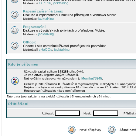
EiFeL96
jacktalking
Moderátoři
,
Kapesní zařízení & Linux
Diskuze o implementaci Linuxu na přístrojích s Windows Mobile.
jacktalking
Moderátor
Programování
Diskuze o vývojářských aktivitách pro Windows Mobile.
jacktalking
Moderátor
Offtopic
Chcete-li si s ostatními uživateli prostě jen tak popovídat...
cHaOOs
jacktalking
Moderátoři
,
Kdo je přítomen
Uživatelé zaslali celkem
148289
příspěvků.
Je zde
20356
registrovaných uživatelů.
Monika78945
Nejnovějším registrovaným uživatelem je
.
Celkem je zde přítomno
0
uživatelů: 0 registrovaných, 0 skrytých a 0 anonymní
Nejvíce zde bylo současně přítomno
83
uživatelů dne ne 25. květen, 2014 19:4
Registrovaní uživatelé: nikdo není přítomen
Tato data jsou založena na aktivitě uživatelů během posledních pěti minut
Přihlášení
Uživatel:
Heslo:
Přihlásit m
Nové příspěvky
Žádné nové