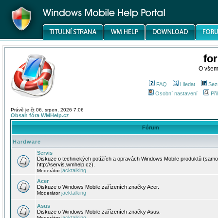
fo
O všem
FAQ
Hledat
Sez
Osobní nastavení
Při
Právě je čt 06. srpen, 2026 7:06
Obsah fóra WMHelp.cz
Fórum
Hardware
Servis
Diskuze o technických potížích a opravách Windows Mobile produktů (samo
http://servis.wmhelp.cz).
jacktalking
Moderátor
Acer
Diskuze o Windows Mobile zařízeních značky Acer.
jacktalking
Moderátor
Asus
Diskuze o Windows Mobile zařízeních značky Asus.
jacktalking
Moderátor