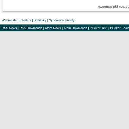
phpBB
Powered by
© 2001, 
Webmaster
|
Hledání
|
Statistiky
|
Syndikační kanály
RSS News
|
RSS Downloads
|
Atom News
|
Atom Downloads
|
Plucker Text
|
Plucker Color