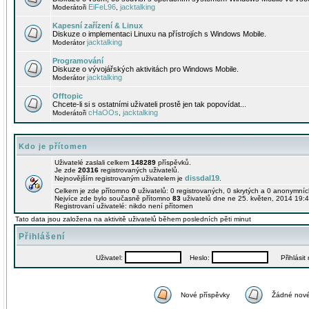
EiFeL96
jacktalking
Moderátoři
,
Kapesní zařízení & Linux
Diskuze o implementaci Linuxu na přístrojích s Windows Mobile.
jacktalking
Moderátor
Programování
Diskuze o vývojářských aktivitách pro Windows Mobile.
jacktalking
Moderátor
Offtopic
Chcete-li si s ostatními uživateli prostě jen tak popovídat...
cHaOOs
jacktalking
Moderátoři
,
Kdo je přítomen
Uživatelé zaslali celkem
148289
příspěvků.
Je zde
20316
registrovaných uživatelů.
dissdal19
Nejnovějším registrovaným uživatelem je
.
Celkem je zde přítomno
0
uživatelů: 0 registrovaných, 0 skrytých a 0 anonymní
Nejvíce zde bylo současně přítomno
83
uživatelů dne ne 25. květen, 2014 19:4
Registrovaní uživatelé: nikdo není přítomen
Tato data jsou založena na aktivitě uživatelů během posledních pěti minut
Přihlášení
Uživatel:
Heslo:
Přihlásit m
Nové příspěvky
Žádné nové