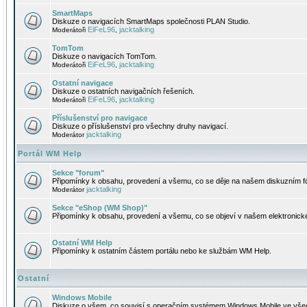
SmartMaps
Diskuze o navigacích SmartMaps společnosti PLAN Studio.
EiFeL96
jacktalking
Moderátoři
,
TomTom
Diskuze o navigacích TomTom.
EiFeL96
jacktalking
Moderátoři
,
Ostatní navigace
Diskuze o ostatních navigačních řešeních.
EiFeL96
jacktalking
Moderátoři
,
Příslušenství pro navigace
Diskuze o příslušenství pro všechny druhy navigací.
jacktalking
Moderátor
Portál WM Help
Sekce "forum"
Připomínky k obsahu, provedení a všemu, co se děje na našem diskuzním f
jacktalking
Moderátor
Sekce "eShop (WM Shop)"
Připomínky k obsahu, provedení a všemu, co se objeví v našem elektronic
Ostatní WM Help
Připomínky k ostatním částem portálu nebo ke službám WM Help.
Ostatní
Windows Mobile
Diskuze o všem, co souvisí s operačním systémem Windows Mobile ve všec