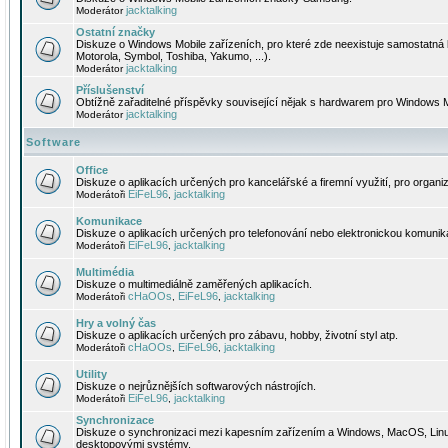
jacktalking
Moderátor
Ostatní značky
Diskuze o Windows Mobile zařízeních, pro které zde neexistuje samostatná 
Motorola, Symbol, Toshiba, Yakumo, ...).
jacktalking
Moderátor
Příslušenství
Obtížně zařaditelné příspěvky související nějak s hardwarem pro Windows M
jacktalking
Moderátor
Software
Office
Diskuze o aplikacích určených pro kancelářské a firemní využití, pro organiz
EiFeL96
jacktalking
Moderátoři
,
Komunikace
Diskuze o aplikacích určených pro telefonování nebo elektronickou komunika
EiFeL96
jacktalking
Moderátoři
,
Multimédia
Diskuze o multimediálně zaměřených aplikacích.
cHaOOs
EiFeL96
jacktalking
Moderátoři
,
,
Hry a volný čas
Diskuze o aplikacích určených pro zábavu, hobby, životní styl atp.
cHaOOs
EiFeL96
jacktalking
Moderátoři
,
,
Utility
Diskuze o nejrůznějších softwarových nástrojích.
EiFeL96
jacktalking
Moderátoři
,
Synchronizace
Diskuze o synchronizaci mezi kapesním zařízením a Windows, MacOS, Linux
desktopovými systémy.