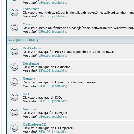
EiFeL96
jacktalking
Moderátoři
,
Lokalizace
Diskuse o českých aj. národních lokalizacích systému, aplikací a nebo manu
EiFeL96
jacktalking
Moderátoři
,
Ostatní
Diskuze o ostatních tématech souvisejících se softwarem pro Windows Mobi
EiFeL96
jacktalking
Moderátoři
,
Navigace a mapy
Be-On-Road
Diskuze o navigacích Be-On-Road společnosti Aponia Software.
EiFeL96
jacktalking
Moderátoři
,
Destinator
Diskuze o navigacích Destinator.
EiFeL96
jacktalking
Moderátoři
,
Dynavix
Diskuze o navigacích Dynavix společnosti Telematix.
EiFeL96
jacktalking
Moderátoři
,
iGO
Diskuze o navigacích iGO.
EiFeL96
jacktalking
Moderátoři
,
Navigon
Diskuze o navigacích Navigon.
EiFeL96
jacktalking
Moderátoři
,
OziExplorerCE
Diskuze o navigacích OziExplorerCE.
EiFeL96
jacktalking
Moderátoři
,