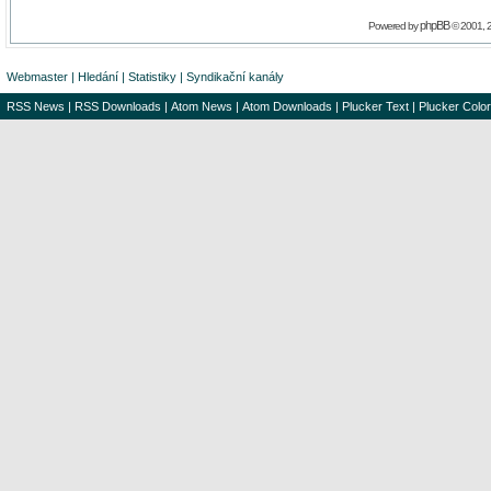
phpBB
Powered by
© 2001, 
Webmaster
|
Hledání
|
Statistiky
|
Syndikační kanály
RSS News
|
RSS Downloads
|
Atom News
|
Atom Downloads
|
Plucker Text
|
Plucker Color