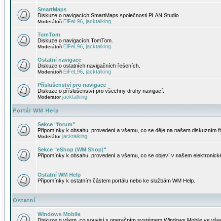
SmartMaps
Diskuze o navigacích SmartMaps společnosti PLAN Studio.
EiFeL96
jacktalking
Moderátoři
,
TomTom
Diskuze o navigacích TomTom.
EiFeL96
jacktalking
Moderátoři
,
Ostatní navigace
Diskuze o ostatních navigačních řešeních.
EiFeL96
jacktalking
Moderátoři
,
Příslušenství pro navigace
Diskuze o příslušenství pro všechny druhy navigací.
jacktalking
Moderátor
Portál WM Help
Sekce "forum"
Připomínky k obsahu, provedení a všemu, co se děje na našem diskuzním f
jacktalking
Moderátor
Sekce "eShop (WM Shop)"
Připomínky k obsahu, provedení a všemu, co se objeví v našem elektronic
Ostatní WM Help
Připomínky k ostatním částem portálu nebo ke službám WM Help.
Ostatní
Windows Mobile
Diskuze o všem, co souvisí s operačním systémem Windows Mobile ve všec