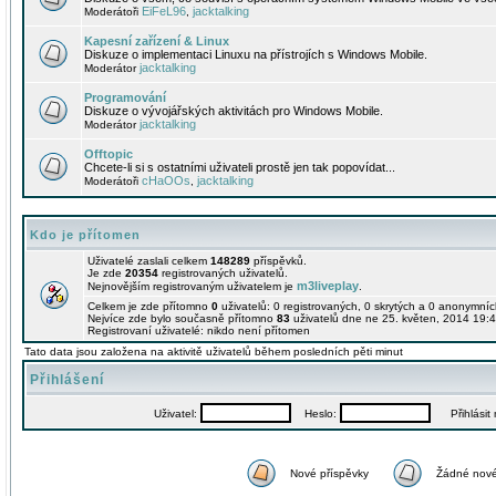
EiFeL96
jacktalking
Moderátoři
,
Kapesní zařízení & Linux
Diskuze o implementaci Linuxu na přístrojích s Windows Mobile.
jacktalking
Moderátor
Programování
Diskuze o vývojářských aktivitách pro Windows Mobile.
jacktalking
Moderátor
Offtopic
Chcete-li si s ostatními uživateli prostě jen tak popovídat...
cHaOOs
jacktalking
Moderátoři
,
Kdo je přítomen
Uživatelé zaslali celkem
148289
příspěvků.
Je zde
20354
registrovaných uživatelů.
m3liveplay
Nejnovějším registrovaným uživatelem je
.
Celkem je zde přítomno
0
uživatelů: 0 registrovaných, 0 skrytých a 0 anonymní
Nejvíce zde bylo současně přítomno
83
uživatelů dne ne 25. květen, 2014 19:4
Registrovaní uživatelé: nikdo není přítomen
Tato data jsou založena na aktivitě uživatelů během posledních pěti minut
Přihlášení
Uživatel:
Heslo:
Přihlásit m
Nové příspěvky
Žádné nové