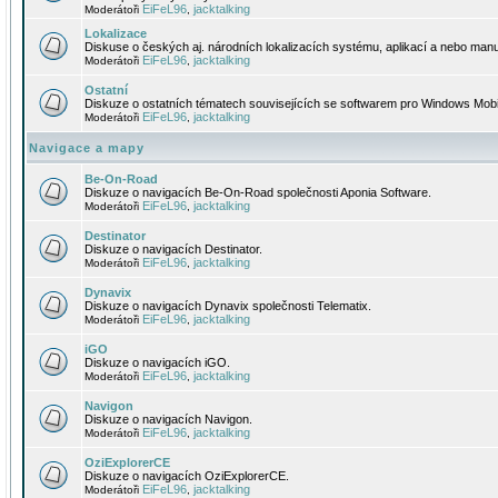
EiFeL96
jacktalking
Moderátoři
,
Lokalizace
Diskuse o českých aj. národních lokalizacích systému, aplikací a nebo manu
EiFeL96
jacktalking
Moderátoři
,
Ostatní
Diskuze o ostatních tématech souvisejících se softwarem pro Windows Mobi
EiFeL96
jacktalking
Moderátoři
,
Navigace a mapy
Be-On-Road
Diskuze o navigacích Be-On-Road společnosti Aponia Software.
EiFeL96
jacktalking
Moderátoři
,
Destinator
Diskuze o navigacích Destinator.
EiFeL96
jacktalking
Moderátoři
,
Dynavix
Diskuze o navigacích Dynavix společnosti Telematix.
EiFeL96
jacktalking
Moderátoři
,
iGO
Diskuze o navigacích iGO.
EiFeL96
jacktalking
Moderátoři
,
Navigon
Diskuze o navigacích Navigon.
EiFeL96
jacktalking
Moderátoři
,
OziExplorerCE
Diskuze o navigacích OziExplorerCE.
EiFeL96
jacktalking
Moderátoři
,