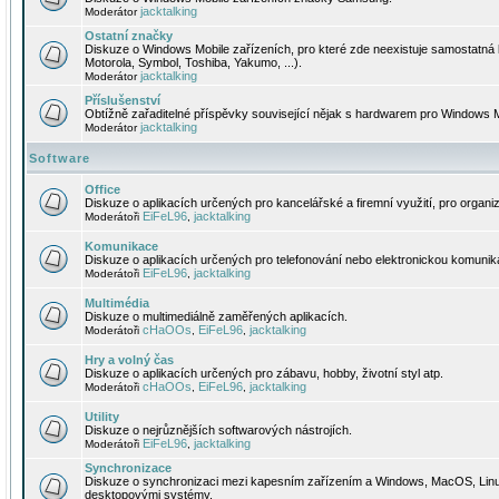
jacktalking
Moderátor
Ostatní značky
Diskuze o Windows Mobile zařízeních, pro které zde neexistuje samostatná 
Motorola, Symbol, Toshiba, Yakumo, ...).
jacktalking
Moderátor
Příslušenství
Obtížně zařaditelné příspěvky související nějak s hardwarem pro Windows M
jacktalking
Moderátor
Software
Office
Diskuze o aplikacích určených pro kancelářské a firemní využití, pro organiz
EiFeL96
jacktalking
Moderátoři
,
Komunikace
Diskuze o aplikacích určených pro telefonování nebo elektronickou komunika
EiFeL96
jacktalking
Moderátoři
,
Multimédia
Diskuze o multimediálně zaměřených aplikacích.
cHaOOs
EiFeL96
jacktalking
Moderátoři
,
,
Hry a volný čas
Diskuze o aplikacích určených pro zábavu, hobby, životní styl atp.
cHaOOs
EiFeL96
jacktalking
Moderátoři
,
,
Utility
Diskuze o nejrůznějších softwarových nástrojích.
EiFeL96
jacktalking
Moderátoři
,
Synchronizace
Diskuze o synchronizaci mezi kapesním zařízením a Windows, MacOS, Linux
desktopovými systémy.