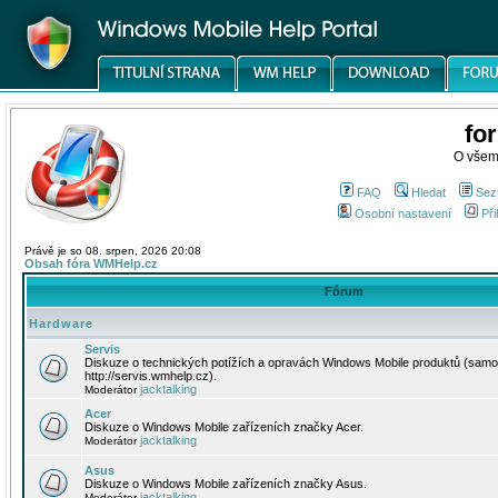
fo
O všem
FAQ
Hledat
Sez
Osobní nastavení
Při
Právě je so 08. srpen, 2026 20:08
Obsah fóra WMHelp.cz
Fórum
Hardware
Servis
Diskuze o technických potížích a opravách Windows Mobile produktů (samo
http://servis.wmhelp.cz).
jacktalking
Moderátor
Acer
Diskuze o Windows Mobile zařízeních značky Acer.
jacktalking
Moderátor
Asus
Diskuze o Windows Mobile zařízeních značky Asus.
jacktalking
Moderátor