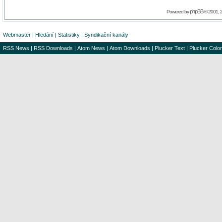
phpBB
Powered by
© 2001, 
Webmaster
|
Hledání
|
Statistiky
|
Syndikační kanály
RSS News
|
RSS Downloads
|
Atom News
|
Atom Downloads
|
Plucker Text
|
Plucker Color