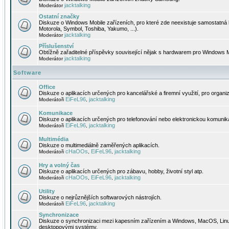
jacktalking
Moderátor
Ostatní značky
Diskuze o Windows Mobile zařízeních, pro které zde neexistuje samostatná 
Motorola, Symbol, Toshiba, Yakumo, ...).
jacktalking
Moderátor
Příslušenství
Obtížně zařaditelné příspěvky související nějak s hardwarem pro Windows M
jacktalking
Moderátor
Software
Office
Diskuze o aplikacích určených pro kancelářské a firemní využití, pro organiz
EiFeL96
jacktalking
Moderátoři
,
Komunikace
Diskuze o aplikacích určených pro telefonování nebo elektronickou komunika
EiFeL96
jacktalking
Moderátoři
,
Multimédia
Diskuze o multimediálně zaměřených aplikacích.
cHaOOs
EiFeL96
jacktalking
Moderátoři
,
,
Hry a volný čas
Diskuze o aplikacích určených pro zábavu, hobby, životní styl atp.
cHaOOs
EiFeL96
jacktalking
Moderátoři
,
,
Utility
Diskuze o nejrůznějších softwarových nástrojích.
EiFeL96
jacktalking
Moderátoři
,
Synchronizace
Diskuze o synchronizaci mezi kapesním zařízením a Windows, MacOS, Linux
desktopovými systémy.