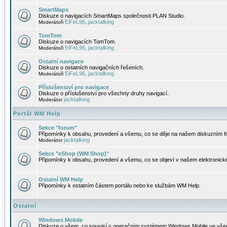
SmartMaps
Diskuze o navigacích SmartMaps společnosti PLAN Studio.
EiFeL96
jacktalking
Moderátoři
,
TomTom
Diskuze o navigacích TomTom.
EiFeL96
jacktalking
Moderátoři
,
Ostatní navigace
Diskuze o ostatních navigačních řešeních.
EiFeL96
jacktalking
Moderátoři
,
Příslušenství pro navigace
Diskuze o příslušenství pro všechny druhy navigací.
jacktalking
Moderátor
Portál WM Help
Sekce "forum"
Připomínky k obsahu, provedení a všemu, co se děje na našem diskuzním f
jacktalking
Moderátor
Sekce "eShop (WM Shop)"
Připomínky k obsahu, provedení a všemu, co se objeví v našem elektronic
Ostatní WM Help
Připomínky k ostatním částem portálu nebo ke službám WM Help.
Ostatní
Windows Mobile
Diskuze o všem, co souvisí s operačním systémem Windows Mobile ve všec