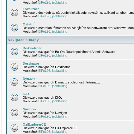
EiFeL96
jacktalking
Moderátoři
,
Lokalizace
Diskuse o českých aj. národních lokalizacích systému, aplikací a nebo manu
EiFeL96
jacktalking
Moderátoři
,
Ostatní
Diskuze o ostatních tématech souvisejících se softwarem pro Windows Mobi
EiFeL96
jacktalking
Moderátoři
,
Navigace a mapy
Be-On-Road
Diskuze o navigacích Be-On-Road společnosti Aponia Software.
EiFeL96
jacktalking
Moderátoři
,
Destinator
Diskuze o navigacích Destinator.
EiFeL96
jacktalking
Moderátoři
,
Dynavix
Diskuze o navigacích Dynavix společnosti Telematix.
EiFeL96
jacktalking
Moderátoři
,
iGO
Diskuze o navigacích iGO.
EiFeL96
jacktalking
Moderátoři
,
Navigon
Diskuze o navigacích Navigon.
EiFeL96
jacktalking
Moderátoři
,
OziExplorerCE
Diskuze o navigacích OziExplorerCE.
EiFeL96
jacktalking
Moderátoři
,