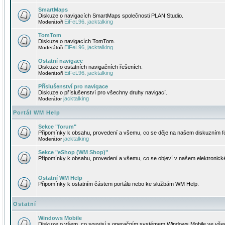
SmartMaps
Diskuze o navigacích SmartMaps společnosti PLAN Studio.
EiFeL96
jacktalking
Moderátoři
,
TomTom
Diskuze o navigacích TomTom.
EiFeL96
jacktalking
Moderátoři
,
Ostatní navigace
Diskuze o ostatních navigačních řešeních.
EiFeL96
jacktalking
Moderátoři
,
Příslušenství pro navigace
Diskuze o příslušenství pro všechny druhy navigací.
jacktalking
Moderátor
Portál WM Help
Sekce "forum"
Připomínky k obsahu, provedení a všemu, co se děje na našem diskuzním f
jacktalking
Moderátor
Sekce "eShop (WM Shop)"
Připomínky k obsahu, provedení a všemu, co se objeví v našem elektronic
Ostatní WM Help
Připomínky k ostatním částem portálu nebo ke službám WM Help.
Ostatní
Windows Mobile
Diskuze o všem, co souvisí s operačním systémem Windows Mobile ve všec