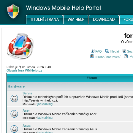
fo
O všem
FAQ
Hledat
Sez
Osobní nastavení
Při
Právě je čt 06. srpen, 2026 9:40
Obsah fóra WMHelp.cz
Fórum
Hardware
Servis
Diskuze o technických potížích a opravách Windows Mobile produktů (samo
http://servis.wmhelp.cz).
jacktalking
Moderátor
Acer
Diskuze o Windows Mobile zařízeních značky Acer.
jacktalking
Moderátor
Asus
Diskuze o Windows Mobile zařízeních značky Asus.
jacktalking
Moderátor