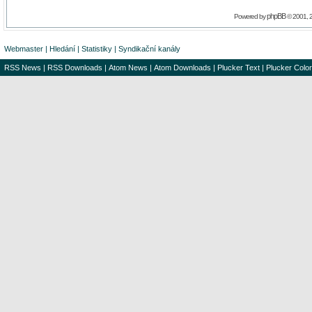
phpBB
Powered by
© 2001, 
Webmaster
|
Hledání
|
Statistiky
|
Syndikační kanály
RSS News
|
RSS Downloads
|
Atom News
|
Atom Downloads
|
Plucker Text
|
Plucker Color