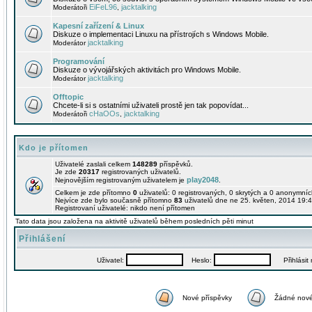
EiFeL96
jacktalking
Moderátoři
,
Kapesní zařízení & Linux
Diskuze o implementaci Linuxu na přístrojích s Windows Mobile.
jacktalking
Moderátor
Programování
Diskuze o vývojářských aktivitách pro Windows Mobile.
jacktalking
Moderátor
Offtopic
Chcete-li si s ostatními uživateli prostě jen tak popovídat...
cHaOOs
jacktalking
Moderátoři
,
Kdo je přítomen
Uživatelé zaslali celkem
148289
příspěvků.
Je zde
20317
registrovaných uživatelů.
play2048
Nejnovějším registrovaným uživatelem je
.
Celkem je zde přítomno
0
uživatelů: 0 registrovaných, 0 skrytých a 0 anonymní
Nejvíce zde bylo současně přítomno
83
uživatelů dne ne 25. květen, 2014 19:4
Registrovaní uživatelé: nikdo není přítomen
Tato data jsou založena na aktivitě uživatelů během posledních pěti minut
Přihlášení
Uživatel:
Heslo:
Přihlásit m
Nové příspěvky
Žádné nové