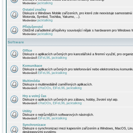
jacktalking
Moderátor
Ostatní značky
Diskuze o Windows Mobile zařízeních, pro které zde neexistuje samostatná 
Motorola, Symbol, Toshiba, Yakumo, ...).
jacktalking
Moderátor
Příslušenství
Obtížně zařaditelné příspěvky související nějak s hardwarem pro Windows M
jacktalking
Moderátor
Software
Office
Diskuze o aplikacích určených pro kancelářské a firemní využití, pro organiz
EiFeL96
jacktalking
Moderátoři
,
Komunikace
Diskuze o aplikacích určených pro telefonování nebo elektronickou komunika
EiFeL96
jacktalking
Moderátoři
,
Multimédia
Diskuze o multimediálně zaměřených aplikacích.
cHaOOs
EiFeL96
jacktalking
Moderátoři
,
,
Hry a volný čas
Diskuze o aplikacích určených pro zábavu, hobby, životní styl atp.
cHaOOs
EiFeL96
jacktalking
Moderátoři
,
,
Utility
Diskuze o nejrůznějších softwarových nástrojích.
EiFeL96
jacktalking
Moderátoři
,
Synchronizace
Diskuze o synchronizaci mezi kapesním zařízením a Windows, MacOS, Linux
desktopovými systémy.