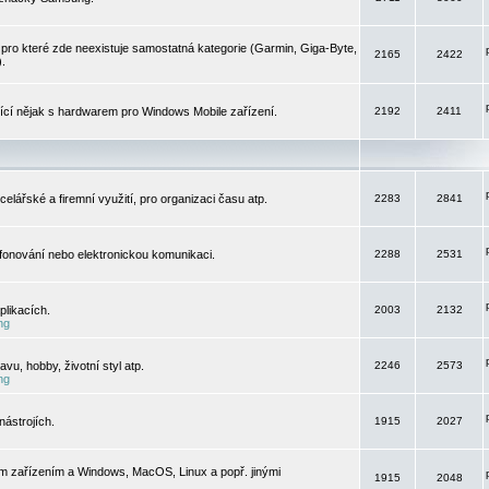
pro které zde neexistuje samostatná kategorie (Garmin, Giga-Byte,
2165
2422
).
jící nějak s hardwarem pro Windows Mobile zařízení.
2192
2411
elářské a firemní využití, pro organizaci času atp.
2283
2841
efonování nebo elektronickou komunikaci.
2288
2531
likacích.
2003
2132
ng
vu, hobby, životní styl atp.
2246
2573
ng
ástrojích.
1915
2027
m zařízením a Windows, MacOS, Linux a popř. jinými
1915
2048