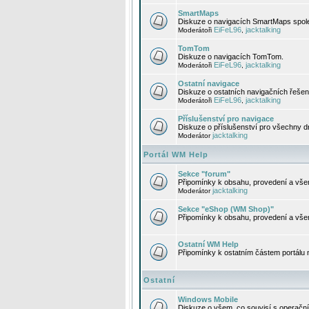
SmartMaps
Diskuze o navigacích SmartMaps spole
EiFeL96
jacktalking
Moderátoři
,
TomTom
Diskuze o navigacích TomTom.
EiFeL96
jacktalking
Moderátoři
,
Ostatní navigace
Diskuze o ostatních navigačních řešen
EiFeL96
jacktalking
Moderátoři
,
Příslušenství pro navigace
Diskuze o příslušenství pro všechny d
jacktalking
Moderátor
Portál WM Help
Sekce "forum"
Připomínky k obsahu, provedení a vše
jacktalking
Moderátor
Sekce "eShop (WM Shop)"
Připomínky k obsahu, provedení a vše
Ostatní WM Help
Připomínky k ostatním částem portálu
Ostatní
Windows Mobile
Diskuze o všem, co souvisí s operačn