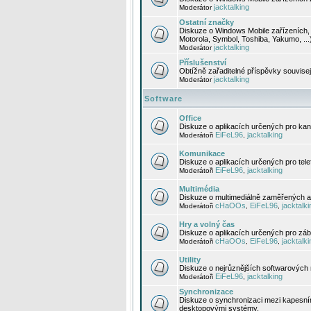
jacktalking
Moderátor
Ostatní značky
Diskuze o Windows Mobile zařízeních, 
Motorola, Symbol, Toshiba, Yakumo, ...
jacktalking
Moderátor
Příslušenství
Obtížně zařaditelné příspěvky souvise
jacktalking
Moderátor
Software
Office
Diskuze o aplikacích určených pro kanc
EiFeL96
jacktalking
Moderátoři
,
Komunikace
Diskuze o aplikacích určených pro tel
EiFeL96
jacktalking
Moderátoři
,
Multimédia
Diskuze o multimediálně zaměřených ap
cHaOOs
EiFeL96
jacktalki
Moderátoři
,
,
Hry a volný čas
Diskuze o aplikacích určených pro zába
cHaOOs
EiFeL96
jacktalki
Moderátoři
,
,
Utility
Diskuze o nejrůznějších softwarových n
EiFeL96
jacktalking
Moderátoři
,
Synchronizace
Diskuze o synchronizaci mezi kapesní
desktopovými systémy.