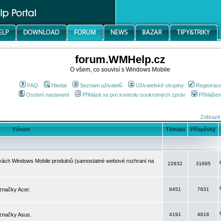
forum.WMHelp.cz
O všem, co souvisí s Windows Mobile
FAQ
Hledat
Seznam uživatelů
Uživatelské skupiny
Registrac
Osobní nastavení
Přihlásit se pro kontrolu soukromých zpráv
Přihlášen
Zobrazit
Fórum
Témata
Příspěvky
avách Windows Mobile produktů (samostatné webové rozhraní na
22932
31695
značky Acer.
6451
7831
 značky Asus.
4191
4818