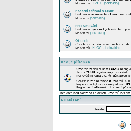
EiFeL96
jacktalking
Moderátoři
,
Kapesní zařízení & Linux
Diskuze o implementaci Linuxu na příst
jacktalking
Moderátor
Programování
Diskuze o vývojářských aktivitách pro
jacktalking
Moderátor
Offtopic
Chcete-li si s ostatními uživateli prostě
cHaOOs
jacktalking
Moderátoři
,
Kdo je přítomen
Uživatelé zaslali celkem
148289
příspěv
Je zde
20318
registrovaných uživatelů.
Nejnovějším registrovaným uživatelem j
Celkem je zde přítomno
0
uživatelů: 0 r
Nejvíce zde bylo současně přítomno
83
Registrovaní uživatelé: nikdo není příto
Tato data jsou založena na aktivitě uživatelů během 
Přihlášení
Uživatel: