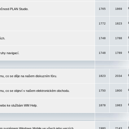
čnosti PLAN Studio.
1765
1869
1772
1823
ích.
1748
1788
ruhy navigací.
1748
1789
mu, co se děje na našem diskuzním fóru.
1823
2034
mu, co se objeví v našem elektronickém obchodu.
1750
1800
 nebo ke službám WM Help.
1878
1983
ím systémem Windows Mobile ve všech jeho verzích.
1980
2143