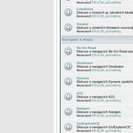
EiFeL96
jacktalking
Moderátoři
,
Lokalizace
Diskuse o českých aj. národních lokal
EiFeL96
jacktalking
Moderátoři
,
Ostatní
Diskuze o ostatních tématech souvisej
EiFeL96
jacktalking
Moderátoři
,
Navigace a mapy
Be-On-Road
Diskuze o navigacích Be-On-Road spol
EiFeL96
jacktalking
Moderátoři
,
Destinator
Diskuze o navigacích Destinator.
EiFeL96
jacktalking
Moderátoři
,
Dynavix
Diskuze o navigacích Dynavix společno
EiFeL96
jacktalking
Moderátoři
,
iGO
Diskuze o navigacích iGO.
EiFeL96
jacktalking
Moderátoři
,
Navigon
Diskuze o navigacích Navigon.
EiFeL96
jacktalking
Moderátoři
,
OziExplorerCE
Diskuze o navigacích OziExplorerCE.
EiFeL96
jacktalking
Moderátoři
,