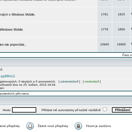
rojích s Windows Mobile.
1761
1815
 Windows Mobile.
1779
1856
 jen tak popovídat...
10945
16665
Časy u
ků.
gg88biz2
e
.
egistrovaných, 0 skrytých a 0 anonymních. [
administrátoři
] [
moderátoři
]
uživatelů dne ne 25. květen, 2014 19:44.
men
posledních pěti minut
Heslo:
Přihlásit mě automaticky při každé návštěvě
Nové příspěvky
Žádné nové příspěvky
Fórum je zamčeno