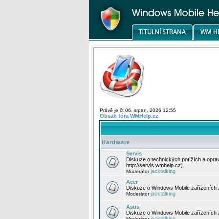
Právě je čt 06. srpen, 2026 12:55
Obsah fóra WMHelp.cz
Hardware
Servis
Diskuze o technických potížích a opr
http://servis.wmhelp.cz).
jacktalking
Moderátor
Acer
Diskuze o Windows Mobile zařízeních 
jacktalking
Moderátor
Asus
Diskuze o Windows Mobile zařízeních
jacktalking
Moderátor