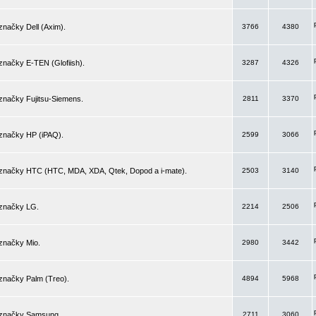
značky Dell (Axim).
3766
4380
značky E-TEN (Glofiish).
3287
4326
značky Fujitsu-Siemens.
2811
3370
 značky HP (iPAQ).
2599
3066
 značky HTC (HTC, MDA, XDA, Qtek, Dopod a i-mate).
2503
3140
 značky LG.
2214
2506
značky Mio.
2980
3442
značky Palm (Treo).
4894
5968
 značky Samsung.
2711
3060