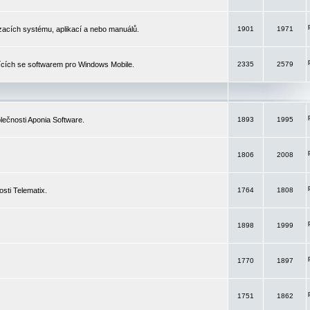
izacích systému, aplikací a nebo manuálů.
1901
1971
ících se softwarem pro Windows Mobile.
2335
2579
ečnosti Aponia Software.
1893
1995
1806
2008
sti Telematix.
1764
1808
1898
1999
1770
1897
1751
1862