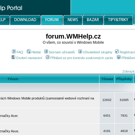
forum.WMHelp.cz
O všem, co souvisí s Windows Mobile
FAQ
Hledat
Seznam uživatelů
Uživatelské skupiny
Registrac
Osobní nastavení
Přihlásit se pro kontrolu soukromých zpráv
Přihlášen
Zobrazit
Fórum
Témata
Příspěvky
avách Windows Mobile produktů (samostatné webové rozhraní na
22932
31695
značky Acer.
6451
7831
 značky Asus.
4191
4818