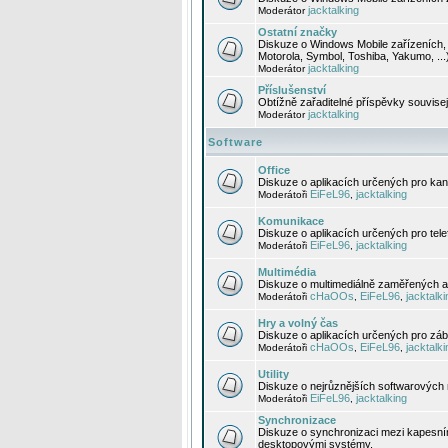
jacktalking
Moderátor
Ostatní značky
Diskuze o Windows Mobile zařízeních, 
Motorola, Symbol, Toshiba, Yakumo, ...
jacktalking
Moderátor
Příslušenství
Obtížně zařaditelné příspěvky souvise
jacktalking
Moderátor
Software
Office
Diskuze o aplikacích určených pro kanc
EiFeL96
jacktalking
Moderátoři
,
Komunikace
Diskuze o aplikacích určených pro tel
EiFeL96
jacktalking
Moderátoři
,
Multimédia
Diskuze o multimediálně zaměřených ap
cHaOOs
EiFeL96
jacktalki
Moderátoři
,
,
Hry a volný čas
Diskuze o aplikacích určených pro zába
cHaOOs
EiFeL96
jacktalki
Moderátoři
,
,
Utility
Diskuze o nejrůznějších softwarových n
EiFeL96
jacktalking
Moderátoři
,
Synchronizace
Diskuze o synchronizaci mezi kapesní
desktopovými systémy.