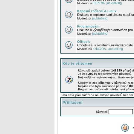
EiFeL96
jacktalking
Moderátoři
,
Kapesní zařízení & Linux
Diskuze o implementaci Linuxu na příst
jacktalking
Moderátor
Programování
Diskuze o vývojářských aktivitách pro
jacktalking
Moderátor
Offtopic
Chcete-li si s ostatními uživateli prostě
cHaOOs
jacktalking
Moderátoři
,
Kdo je přítomen
Uživatelé zaslali celkem
148289
příspěv
Je zde
20340
registrovaných uživatelů.
Nejnovějším registrovaným uživatelem j
Celkem je zde přítomno
0
uživatelů: 0 r
Nejvíce zde bylo současně přítomno
83
Registrovaní uživatelé: nikdo není příto
Tato data jsou založena na aktivitě uživatelů během 
Přihlášení
Uživatel: