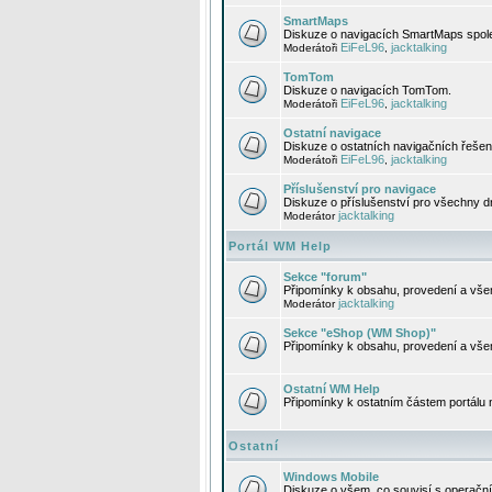
SmartMaps
Diskuze o navigacích SmartMaps spole
EiFeL96
jacktalking
Moderátoři
,
TomTom
Diskuze o navigacích TomTom.
EiFeL96
jacktalking
Moderátoři
,
Ostatní navigace
Diskuze o ostatních navigačních řešen
EiFeL96
jacktalking
Moderátoři
,
Příslušenství pro navigace
Diskuze o příslušenství pro všechny d
jacktalking
Moderátor
Portál WM Help
Sekce "forum"
Připomínky k obsahu, provedení a vše
jacktalking
Moderátor
Sekce "eShop (WM Shop)"
Připomínky k obsahu, provedení a vše
Ostatní WM Help
Připomínky k ostatním částem portálu
Ostatní
Windows Mobile
Diskuze o všem, co souvisí s operačn