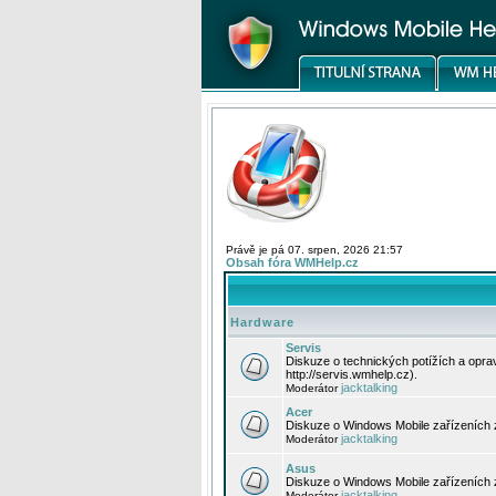
Právě je pá 07. srpen, 2026 21:57
Obsah fóra WMHelp.cz
Hardware
Servis
Diskuze o technických potížích a opr
http://servis.wmhelp.cz).
jacktalking
Moderátor
Acer
Diskuze o Windows Mobile zařízeních 
jacktalking
Moderátor
Asus
Diskuze o Windows Mobile zařízeních
jacktalking
Moderátor