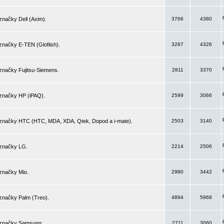
značky Dell (Axim).
3766
4380
značky E-TEN (Glofiish).
3287
4326
značky Fujitsu-Siemens.
2811
3370
 značky HP (iPAQ).
2599
3066
 značky HTC (HTC, MDA, XDA, Qtek, Dopod a i-mate).
2503
3140
 značky LG.
2214
2506
značky Mio.
2980
3442
značky Palm (Treo).
4894
5968
 značky Samsung.
2711
3060