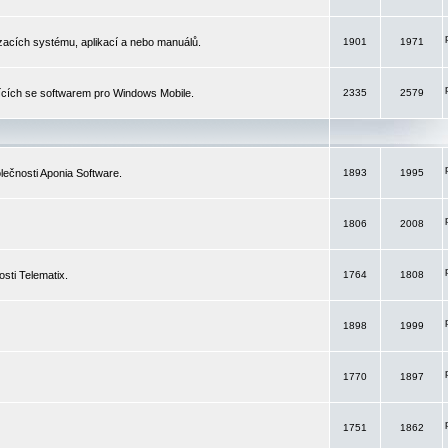
izacích systému, aplikací a nebo manuálů.
1901
1971
ících se softwarem pro Windows Mobile.
2335
2579
ečnosti Aponia Software.
1893
1995
1806
2008
sti Telematix.
1764
1808
1898
1999
1770
1897
1751
1862