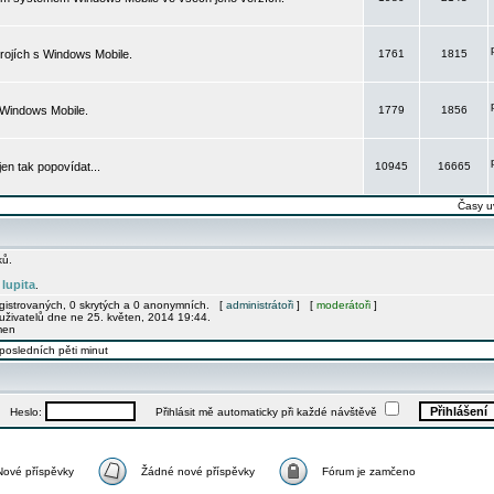
rojích s Windows Mobile.
1761
1815
 Windows Mobile.
1779
1856
 jen tak popovídat...
10945
16665
Časy u
ků.
lupita
e
.
egistrovaných, 0 skrytých a 0 anonymních. [
administrátoři
] [
moderátoři
]
uživatelů dne ne 25. květen, 2014 19:44.
men
posledních pěti minut
Heslo:
Přihlásit mě automaticky při každé návštěvě
Nové příspěvky
Žádné nové příspěvky
Fórum je zamčeno