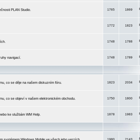
čnosti PLAN Studio.
1765
1869
1772
1823
ích.
1748
1788
ruhy navigací.
1748
1789
mu, co se děje na našem diskuzním fóru.
1823
2034
mu, co se objeví v našem elektronickém obchodu.
1750
1800
 nebo ke službám WM Help.
1878
1983
ím systémem Windows Mobile ve všech jeho verzích.
1980
2143