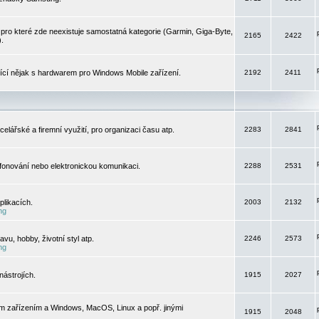
pro které zde neexistuje samostatná kategorie (Garmin, Giga-Byte,
2165
2422
).
jící nějak s hardwarem pro Windows Mobile zařízení.
2192
2411
elářské a firemní využití, pro organizaci času atp.
2283
2841
efonování nebo elektronickou komunikaci.
2288
2531
likacích.
2003
2132
ng
vu, hobby, životní styl atp.
2246
2573
ng
ástrojích.
1915
2027
m zařízením a Windows, MacOS, Linux a popř. jinými
1915
2048