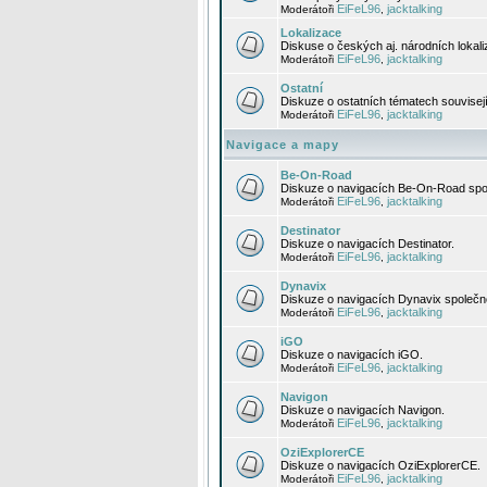
EiFeL96
jacktalking
Moderátoři
,
Lokalizace
Diskuse o českých aj. národních lokal
EiFeL96
jacktalking
Moderátoři
,
Ostatní
Diskuze o ostatních tématech souvisej
EiFeL96
jacktalking
Moderátoři
,
Navigace a mapy
Be-On-Road
Diskuze o navigacích Be-On-Road spol
EiFeL96
jacktalking
Moderátoři
,
Destinator
Diskuze o navigacích Destinator.
EiFeL96
jacktalking
Moderátoři
,
Dynavix
Diskuze o navigacích Dynavix společno
EiFeL96
jacktalking
Moderátoři
,
iGO
Diskuze o navigacích iGO.
EiFeL96
jacktalking
Moderátoři
,
Navigon
Diskuze o navigacích Navigon.
EiFeL96
jacktalking
Moderátoři
,
OziExplorerCE
Diskuze o navigacích OziExplorerCE.
EiFeL96
jacktalking
Moderátoři
,