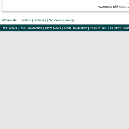
phpBB
Powered by
© 2001, 
Webmaster
|
Hledání
|
Statistiky
|
Syndikační kanály
RSS News
|
RSS Downloads
|
Atom News
|
Atom Downloads
|
Plucker Text
|
Plucker Color