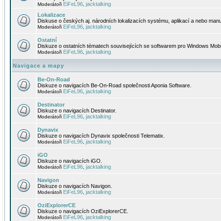
EiFeL96
jacktalking
Moderátoři
,
Lokalizace
Diskuse o českých aj. národních lokalizacích systému, aplikací a nebo manu
EiFeL96
jacktalking
Moderátoři
,
Ostatní
Diskuze o ostatních tématech souvisejících se softwarem pro Windows Mobi
EiFeL96
jacktalking
Moderátoři
,
Navigace a mapy
Be-On-Road
Diskuze o navigacích Be-On-Road společnosti Aponia Software.
EiFeL96
jacktalking
Moderátoři
,
Destinator
Diskuze o navigacích Destinator.
EiFeL96
jacktalking
Moderátoři
,
Dynavix
Diskuze o navigacích Dynavix společnosti Telematix.
EiFeL96
jacktalking
Moderátoři
,
iGO
Diskuze o navigacích iGO.
EiFeL96
jacktalking
Moderátoři
,
Navigon
Diskuze o navigacích Navigon.
EiFeL96
jacktalking
Moderátoři
,
OziExplorerCE
Diskuze o navigacích OziExplorerCE.
EiFeL96
jacktalking
Moderátoři
,