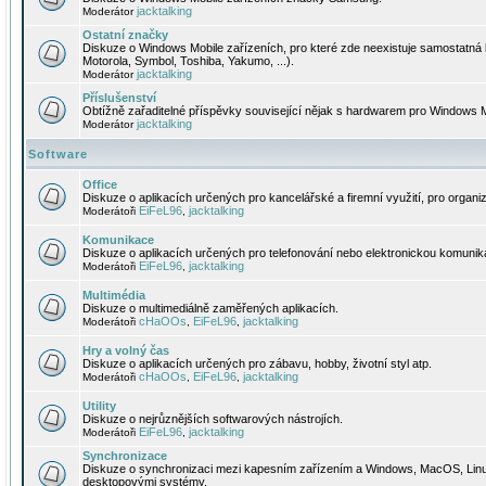
jacktalking
Moderátor
Ostatní značky
Diskuze o Windows Mobile zařízeních, pro které zde neexistuje samostatná 
Motorola, Symbol, Toshiba, Yakumo, ...).
jacktalking
Moderátor
Příslušenství
Obtížně zařaditelné příspěvky související nějak s hardwarem pro Windows M
jacktalking
Moderátor
Software
Office
Diskuze o aplikacích určených pro kancelářské a firemní využití, pro organiz
EiFeL96
jacktalking
Moderátoři
,
Komunikace
Diskuze o aplikacích určených pro telefonování nebo elektronickou komunika
EiFeL96
jacktalking
Moderátoři
,
Multimédia
Diskuze o multimediálně zaměřených aplikacích.
cHaOOs
EiFeL96
jacktalking
Moderátoři
,
,
Hry a volný čas
Diskuze o aplikacích určených pro zábavu, hobby, životní styl atp.
cHaOOs
EiFeL96
jacktalking
Moderátoři
,
,
Utility
Diskuze o nejrůznějších softwarových nástrojích.
EiFeL96
jacktalking
Moderátoři
,
Synchronizace
Diskuze o synchronizaci mezi kapesním zařízením a Windows, MacOS, Linux
desktopovými systémy.