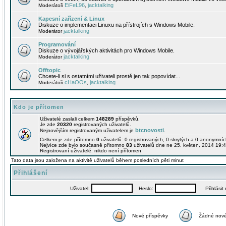
EiFeL96
jacktalking
Moderátoři
,
Kapesní zařízení & Linux
Diskuze o implementaci Linuxu na přístrojích s Windows Mobile.
jacktalking
Moderátor
Programování
Diskuze o vývojářských aktivitách pro Windows Mobile.
jacktalking
Moderátor
Offtopic
Chcete-li si s ostatními uživateli prostě jen tak popovídat...
cHaOOs
jacktalking
Moderátoři
,
Kdo je přítomen
Uživatelé zaslali celkem
148289
příspěvků.
Je zde
20320
registrovaných uživatelů.
btcnovosti
Nejnovějším registrovaným uživatelem je
.
Celkem je zde přítomno
0
uživatelů: 0 registrovaných, 0 skrytých a 0 anonymní
Nejvíce zde bylo současně přítomno
83
uživatelů dne ne 25. květen, 2014 19:4
Registrovaní uživatelé: nikdo není přítomen
Tato data jsou založena na aktivitě uživatelů během posledních pěti minut
Přihlášení
Uživatel:
Heslo:
Přihlásit m
Nové příspěvky
Žádné nové