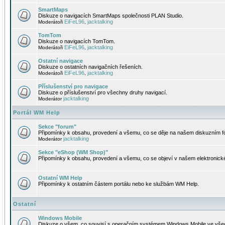
SmartMaps
Diskuze o navigacích SmartMaps společnosti PLAN Studio.
EiFeL96
jacktalking
Moderátoři
,
TomTom
Diskuze o navigacích TomTom.
EiFeL96
jacktalking
Moderátoři
,
Ostatní navigace
Diskuze o ostatních navigačních řešeních.
EiFeL96
jacktalking
Moderátoři
,
Příslušenství pro navigace
Diskuze o příslušenství pro všechny druhy navigací.
jacktalking
Moderátor
Portál WM Help
Sekce "forum"
Připomínky k obsahu, provedení a všemu, co se děje na našem diskuzním f
jacktalking
Moderátor
Sekce "eShop (WM Shop)"
Připomínky k obsahu, provedení a všemu, co se objeví v našem elektronic
Ostatní WM Help
Připomínky k ostatním částem portálu nebo ke službám WM Help.
Ostatní
Windows Mobile
Diskuze o všem, co souvisí s operačním systémem Windows Mobile ve všec