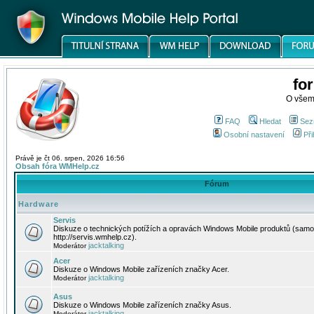
fo
O všem
FAQ
Hledat
Sez
Osobní nastavení
Při
Právě je čt 06. srpen, 2026 16:56
Obsah fóra WMHelp.cz
Fórum
Hardware
Servis
Diskuze o technických potížích a opravách Windows Mobile produktů (samo
http://servis.wmhelp.cz).
jacktalking
Moderátor
Acer
Diskuze o Windows Mobile zařízeních značky Acer.
jacktalking
Moderátor
Asus
Diskuze o Windows Mobile zařízeních značky Asus.
jacktalking
Moderátor