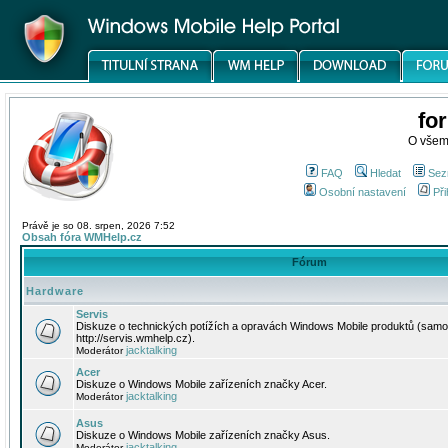
fo
O všem
FAQ
Hledat
Sez
Osobní nastavení
Při
Právě je so 08. srpen, 2026 7:52
Obsah fóra WMHelp.cz
Fórum
Hardware
Servis
Diskuze o technických potížích a opravách Windows Mobile produktů (samo
http://servis.wmhelp.cz).
jacktalking
Moderátor
Acer
Diskuze o Windows Mobile zařízeních značky Acer.
jacktalking
Moderátor
Asus
Diskuze o Windows Mobile zařízeních značky Asus.
jacktalking
Moderátor