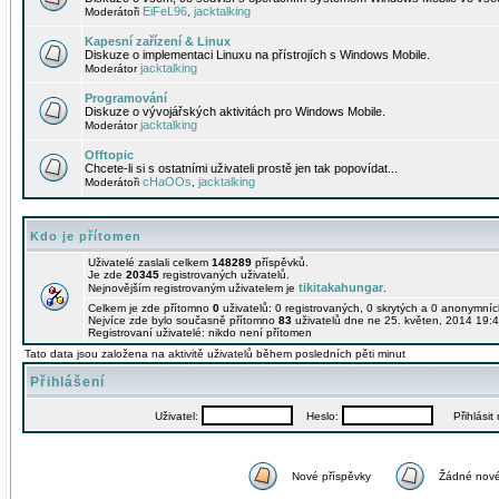
EiFeL96
jacktalking
Moderátoři
,
Kapesní zařízení & Linux
Diskuze o implementaci Linuxu na přístrojích s Windows Mobile.
jacktalking
Moderátor
Programování
Diskuze o vývojářských aktivitách pro Windows Mobile.
jacktalking
Moderátor
Offtopic
Chcete-li si s ostatními uživateli prostě jen tak popovídat...
cHaOOs
jacktalking
Moderátoři
,
Kdo je přítomen
Uživatelé zaslali celkem
148289
příspěvků.
Je zde
20345
registrovaných uživatelů.
tikitakahungar
Nejnovějším registrovaným uživatelem je
.
Celkem je zde přítomno
0
uživatelů: 0 registrovaných, 0 skrytých a 0 anonymní
Nejvíce zde bylo současně přítomno
83
uživatelů dne ne 25. květen, 2014 19:4
Registrovaní uživatelé: nikdo není přítomen
Tato data jsou založena na aktivitě uživatelů během posledních pěti minut
Přihlášení
Uživatel:
Heslo:
Přihlásit m
Nové příspěvky
Žádné nové