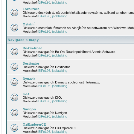
EiFeL96
jacktalking
Moderátoři
,
Lokalizace
Diskuse o českých aj. národních lokalizacích systému, aplikací a nebo manu
EiFeL96
jacktalking
Moderátoři
,
Ostatní
Diskuze o ostatních tématech souvisejících se softwarem pro Windows Mobi
EiFeL96
jacktalking
Moderátoři
,
Navigace a mapy
Be-On-Road
Diskuze o navigacích Be-On-Road společnosti Aponia Software.
EiFeL96
jacktalking
Moderátoři
,
Destinator
Diskuze o navigacích Destinator.
EiFeL96
jacktalking
Moderátoři
,
Dynavix
Diskuze o navigacích Dynavix společnosti Telematix.
EiFeL96
jacktalking
Moderátoři
,
iGO
Diskuze o navigacích iGO.
EiFeL96
jacktalking
Moderátoři
,
Navigon
Diskuze o navigacích Navigon.
EiFeL96
jacktalking
Moderátoři
,
OziExplorerCE
Diskuze o navigacích OziExplorerCE.
EiFeL96
jacktalking
Moderátoři
,