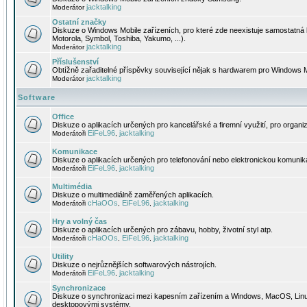
jacktalking
Moderátor
Ostatní značky
Diskuze o Windows Mobile zařízeních, pro které zde neexistuje samostatná 
Motorola, Symbol, Toshiba, Yakumo, ...).
jacktalking
Moderátor
Příslušenství
Obtížně zařaditelné příspěvky související nějak s hardwarem pro Windows M
jacktalking
Moderátor
Software
Office
Diskuze o aplikacích určených pro kancelářské a firemní využití, pro organiz
EiFeL96
jacktalking
Moderátoři
,
Komunikace
Diskuze o aplikacích určených pro telefonování nebo elektronickou komunika
EiFeL96
jacktalking
Moderátoři
,
Multimédia
Diskuze o multimediálně zaměřených aplikacích.
cHaOOs
EiFeL96
jacktalking
Moderátoři
,
,
Hry a volný čas
Diskuze o aplikacích určených pro zábavu, hobby, životní styl atp.
cHaOOs
EiFeL96
jacktalking
Moderátoři
,
,
Utility
Diskuze o nejrůznějších softwarových nástrojích.
EiFeL96
jacktalking
Moderátoři
,
Synchronizace
Diskuze o synchronizaci mezi kapesním zařízením a Windows, MacOS, Linux
desktopovými systémy.