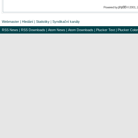
phpBB
Powered by
© 2001, 
Webmaster
|
Hledání
|
Statistiky
|
Syndikační kanály
RSS News
|
RSS Downloads
|
Atom News
|
Atom Downloads
|
Plucker Text
|
Plucker Color