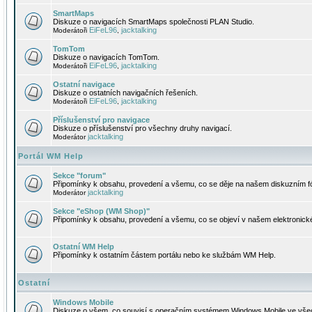
SmartMaps
Diskuze o navigacích SmartMaps společnosti PLAN Studio.
EiFeL96
jacktalking
Moderátoři
,
TomTom
Diskuze o navigacích TomTom.
EiFeL96
jacktalking
Moderátoři
,
Ostatní navigace
Diskuze o ostatních navigačních řešeních.
EiFeL96
jacktalking
Moderátoři
,
Příslušenství pro navigace
Diskuze o příslušenství pro všechny druhy navigací.
jacktalking
Moderátor
Portál WM Help
Sekce "forum"
Připomínky k obsahu, provedení a všemu, co se děje na našem diskuzním f
jacktalking
Moderátor
Sekce "eShop (WM Shop)"
Připomínky k obsahu, provedení a všemu, co se objeví v našem elektronic
Ostatní WM Help
Připomínky k ostatním částem portálu nebo ke službám WM Help.
Ostatní
Windows Mobile
Diskuze o všem, co souvisí s operačním systémem Windows Mobile ve všec