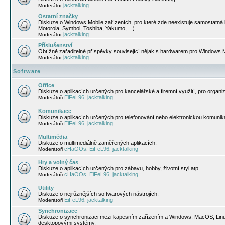
jacktalking
Moderátor
Ostatní značky
Diskuze o Windows Mobile zařízeních, pro které zde neexistuje samostatná 
Motorola, Symbol, Toshiba, Yakumo, ...).
jacktalking
Moderátor
Příslušenství
Obtížně zařaditelné příspěvky související nějak s hardwarem pro Windows M
jacktalking
Moderátor
Software
Office
Diskuze o aplikacích určených pro kancelářské a firemní využití, pro organiz
EiFeL96
jacktalking
Moderátoři
,
Komunikace
Diskuze o aplikacích určených pro telefonování nebo elektronickou komunika
EiFeL96
jacktalking
Moderátoři
,
Multimédia
Diskuze o multimediálně zaměřených aplikacích.
cHaOOs
EiFeL96
jacktalking
Moderátoři
,
,
Hry a volný čas
Diskuze o aplikacích určených pro zábavu, hobby, životní styl atp.
cHaOOs
EiFeL96
jacktalking
Moderátoři
,
,
Utility
Diskuze o nejrůznějších softwarových nástrojích.
EiFeL96
jacktalking
Moderátoři
,
Synchronizace
Diskuze o synchronizaci mezi kapesním zařízením a Windows, MacOS, Linux
desktopovými systémy.