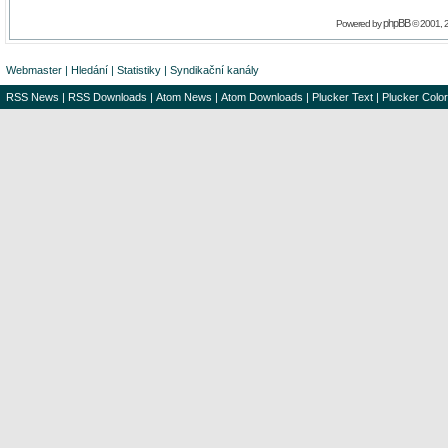
phpBB
Powered by
© 2001, 
Webmaster
|
Hledání
|
Statistiky
|
Syndikační kanály
RSS News
|
RSS Downloads
|
Atom News
|
Atom Downloads
|
Plucker Text
|
Plucker Color