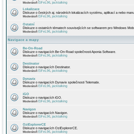
EiFeL96
jacktalking
Moderátoři
,
Lokalizace
Diskuse o českých aj. národních lokalizacích systému, aplikací a nebo manu
EiFeL96
jacktalking
Moderátoři
,
Ostatní
Diskuze o ostatních tématech souvisejících se softwarem pro Windows Mobi
EiFeL96
jacktalking
Moderátoři
,
Navigace a mapy
Be-On-Road
Diskuze o navigacích Be-On-Road společnosti Aponia Software.
EiFeL96
jacktalking
Moderátoři
,
Destinator
Diskuze o navigacích Destinator.
EiFeL96
jacktalking
Moderátoři
,
Dynavix
Diskuze o navigacích Dynavix společnosti Telematix.
EiFeL96
jacktalking
Moderátoři
,
iGO
Diskuze o navigacích iGO.
EiFeL96
jacktalking
Moderátoři
,
Navigon
Diskuze o navigacích Navigon.
EiFeL96
jacktalking
Moderátoři
,
OziExplorerCE
Diskuze o navigacích OziExplorerCE.
EiFeL96
jacktalking
Moderátoři
,