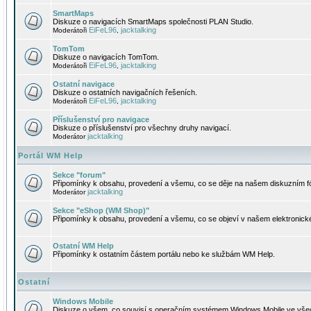
SmartMaps
Diskuze o navigacích SmartMaps společnosti PLAN Studio.
EiFeL96
jacktalking
Moderátoři
,
TomTom
Diskuze o navigacích TomTom.
EiFeL96
jacktalking
Moderátoři
,
Ostatní navigace
Diskuze o ostatních navigačních řešeních.
EiFeL96
jacktalking
Moderátoři
,
Příslušenství pro navigace
Diskuze o příslušenství pro všechny druhy navigací.
jacktalking
Moderátor
Portál WM Help
Sekce "forum"
Připomínky k obsahu, provedení a všemu, co se děje na našem diskuzním f
jacktalking
Moderátor
Sekce "eShop (WM Shop)"
Připomínky k obsahu, provedení a všemu, co se objeví v našem elektronic
Ostatní WM Help
Připomínky k ostatním částem portálu nebo ke službám WM Help.
Ostatní
Windows Mobile
Diskuze o všem, co souvisí s operačním systémem Windows Mobile ve všec