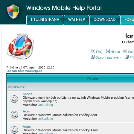
fo
O všem
FAQ
Hledat
Sez
Osobní nastavení
Při
Právě je pá 07. srpen, 2026 12:26
Obsah fóra WMHelp.cz
Fórum
Hardware
Servis
Diskuze o technických potížích a opravách Windows Mobile produktů (samo
http://servis.wmhelp.cz).
jacktalking
Moderátor
Acer
Diskuze o Windows Mobile zařízeních značky Acer.
jacktalking
Moderátor
Asus
Diskuze o Windows Mobile zařízeních značky Asus.
jacktalking
Moderátor