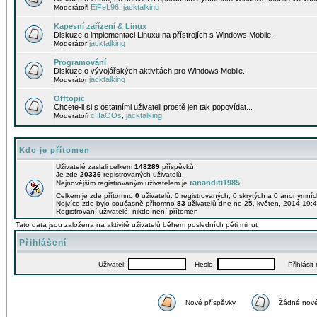
EiFeL96
jacktalking
Moderátoři
,
Kapesní zařízení & Linux
Diskuze o implementaci Linuxu na přístrojích s Windows Mobile.
jacktalking
Moderátor
Programování
Diskuze o vývojářských aktivitách pro Windows Mobile.
jacktalking
Moderátor
Offtopic
Chcete-li si s ostatními uživateli prostě jen tak popovídat...
cHaOOs
jacktalking
Moderátoři
,
Kdo je přítomen
Uživatelé zaslali celkem
148289
příspěvků.
Je zde
20336
registrovaných uživatelů.
rananditi1985
Nejnovějším registrovaným uživatelem je
.
Celkem je zde přítomno
0
uživatelů: 0 registrovaných, 0 skrytých a 0 anonymní
Nejvíce zde bylo současně přítomno
83
uživatelů dne ne 25. květen, 2014 19:4
Registrovaní uživatelé: nikdo není přítomen
Tato data jsou založena na aktivitě uživatelů během posledních pěti minut
Přihlášení
Uživatel:
Heslo:
Přihlásit m
Nové příspěvky
Žádné nové