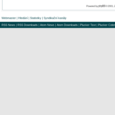
phpBB
Powered by
© 2001, 
Webmaster
|
Hledání
|
Statistiky
|
Syndikační kanály
RSS News
|
RSS Downloads
|
Atom News
|
Atom Downloads
|
Plucker Text
|
Plucker Color