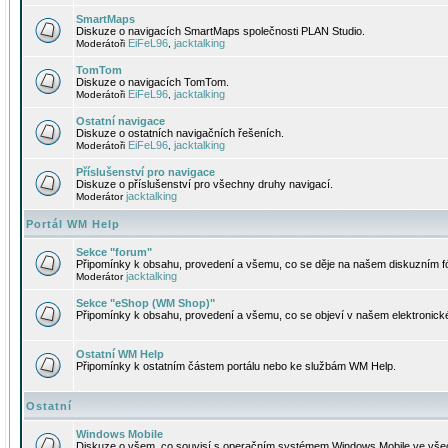
SmartMaps
Diskuze o navigacích SmartMaps společnosti PLAN Studio.
EiFeL96
jacktalking
Moderátoři
,
TomTom
Diskuze o navigacích TomTom.
EiFeL96
jacktalking
Moderátoři
,
Ostatní navigace
Diskuze o ostatních navigačních řešeních.
EiFeL96
jacktalking
Moderátoři
,
Příslušenství pro navigace
Diskuze o příslušenství pro všechny druhy navigací.
jacktalking
Moderátor
Portál WM Help
Sekce "forum"
Připomínky k obsahu, provedení a všemu, co se děje na našem diskuzním f
jacktalking
Moderátor
Sekce "eShop (WM Shop)"
Připomínky k obsahu, provedení a všemu, co se objeví v našem elektronic
Ostatní WM Help
Připomínky k ostatním částem portálu nebo ke službám WM Help.
Ostatní
Windows Mobile
Diskuze o všem, co souvisí s operačním systémem Windows Mobile ve všec