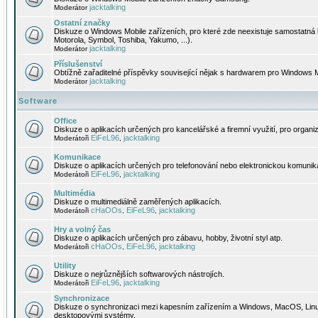
jacktalking
Moderátor
Ostatní značky
Diskuze o Windows Mobile zařízeních, pro které zde neexistuje samostatná 
Motorola, Symbol, Toshiba, Yakumo, ...).
jacktalking
Moderátor
Příslušenství
Obtížně zařaditelné příspěvky související nějak s hardwarem pro Windows M
jacktalking
Moderátor
Software
Office
Diskuze o aplikacích určených pro kancelářské a firemní využití, pro organiz
EiFeL96
jacktalking
Moderátoři
,
Komunikace
Diskuze o aplikacích určených pro telefonování nebo elektronickou komunika
EiFeL96
jacktalking
Moderátoři
,
Multimédia
Diskuze o multimediálně zaměřených aplikacích.
cHaOOs
EiFeL96
jacktalking
Moderátoři
,
,
Hry a volný čas
Diskuze o aplikacích určených pro zábavu, hobby, životní styl atp.
cHaOOs
EiFeL96
jacktalking
Moderátoři
,
,
Utility
Diskuze o nejrůznějších softwarových nástrojích.
EiFeL96
jacktalking
Moderátoři
,
Synchronizace
Diskuze o synchronizaci mezi kapesním zařízením a Windows, MacOS, Linux
desktopovými systémy.