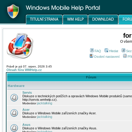
fo
O všem
FAQ
Hledat
Sez
Osobní nastavení
Při
Právě je pá 07. srpen, 2026 3:45
Obsah fóra WMHelp.cz
Fórum
Hardware
Servis
Diskuze o technických potížích a opravách Windows Mobile produktů (samo
http://servis.wmhelp.cz).
jacktalking
Moderátor
Acer
Diskuze o Windows Mobile zařízeních značky Acer.
jacktalking
Moderátor
Asus
Diskuze o Windows Mobile zařízeních značky Asus.
jacktalking
Moderátor