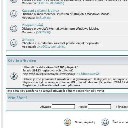
EiFeL96
jacktalking
Moderátoři
,
Kapesní zařízení & Linux
Diskuze o implementaci Linuxu na přístrojích s Windows Mobile.
jacktalking
Moderátor
Programování
Diskuze o vývojářských aktivitách pro Windows Mobile.
jacktalking
Moderátor
Offtopic
Chcete-li si s ostatními uživateli prostě jen tak popovídat...
cHaOOs
jacktalking
Moderátoři
,
Kdo je přítomen
Uživatelé zaslali celkem
148289
příspěvků.
Je zde
20323
registrovaných uživatelů.
hb88contact02
Nejnovějším registrovaným uživatelem je
.
Celkem je zde přítomno
0
uživatelů: 0 registrovaných, 0 skrytých a 0 anonymní
Nejvíce zde bylo současně přítomno
83
uživatelů dne ne 25. květen, 2014 19:4
Registrovaní uživatelé: nikdo není přítomen
Tato data jsou založena na aktivitě uživatelů během posledních pěti minut
Přihlášení
Uživatel:
Heslo:
Přihlásit m
Nové příspěvky
Žádné nové