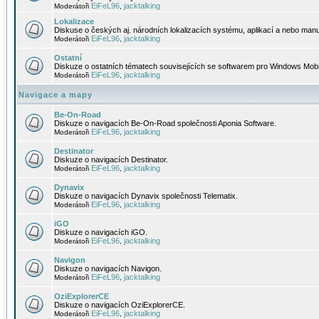
EiFeL96
jacktalking
Moderátoři
,
Lokalizace
Diskuse o českých aj. národních lokalizacích systému, aplikací a nebo manu
EiFeL96
jacktalking
Moderátoři
,
Ostatní
Diskuze o ostatních tématech souvisejících se softwarem pro Windows Mobi
EiFeL96
jacktalking
Moderátoři
,
Navigace a mapy
Be-On-Road
Diskuze o navigacích Be-On-Road společnosti Aponia Software.
EiFeL96
jacktalking
Moderátoři
,
Destinator
Diskuze o navigacích Destinator.
EiFeL96
jacktalking
Moderátoři
,
Dynavix
Diskuze o navigacích Dynavix společnosti Telematix.
EiFeL96
jacktalking
Moderátoři
,
iGO
Diskuze o navigacích iGO.
EiFeL96
jacktalking
Moderátoři
,
Navigon
Diskuze o navigacích Navigon.
EiFeL96
jacktalking
Moderátoři
,
OziExplorerCE
Diskuze o navigacích OziExplorerCE.
EiFeL96
jacktalking
Moderátoři
,