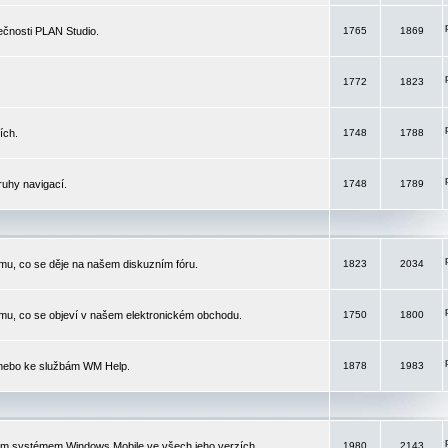
čnosti PLAN Studio.
1765
1869
1772
1823
ích.
1748
1788
ruhy navigací.
1748
1789
mu, co se děje na našem diskuzním fóru.
1823
2034
mu, co se objeví v našem elektronickém obchodu.
1750
1800
 nebo ke službám WM Help.
1878
1983
ím systémem Windows Mobile ve všech jeho verzích.
1980
2143