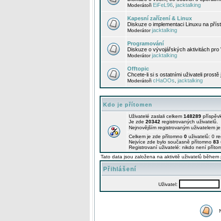
EiFeL96
jacktalking
Moderátoři
,
Kapesní zařízení & Linux
Diskuze o implementaci Linuxu na příst
jacktalking
Moderátor
Programování
Diskuze o vývojářských aktivitách pro
jacktalking
Moderátor
Offtopic
Chcete-li si s ostatními uživateli prostě
cHaOOs
jacktalking
Moderátoři
,
Kdo je přítomen
Uživatelé zaslali celkem
148289
příspěv
Je zde
20342
registrovaných uživatelů.
Nejnovějším registrovaným uživatelem j
Celkem je zde přítomno
0
uživatelů: 0 r
Nejvíce zde bylo současně přítomno
83
Registrovaní uživatelé: nikdo není příto
Tato data jsou založena na aktivitě uživatelů během 
Přihlášení
Uživatel: