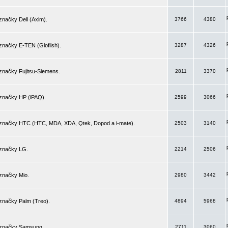
značky Dell (Axim).
3766
4380
značky E-TEN (Glofiish).
3287
4326
značky Fujitsu-Siemens.
2811
3370
 značky HP (iPAQ).
2599
3066
 značky HTC (HTC, MDA, XDA, Qtek, Dopod a i-mate).
2503
3140
 značky LG.
2214
2506
značky Mio.
2980
3442
značky Palm (Treo).
4894
5968
 značky Samsung.
2711
3060