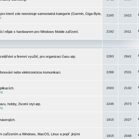
pro které zde neexistuje samostatná kategorie (Garmin, Giga-Byte,
2165
2422
).
jící nějak s hardwarem pro Windows Mobile zařízení.
2192
2411
elářské a firemní využití, pro organizaci času atp.
2283
2841
efonování nebo elektronickou komunikaci.
2288
2531
likacích.
2003
2132
ng
vu, hobby, životní styl atp.
2246
2573
ng
ástrojích.
1915
2027
m zařízením a Windows, MacOS, Linux a popř. jinými
1915
2048