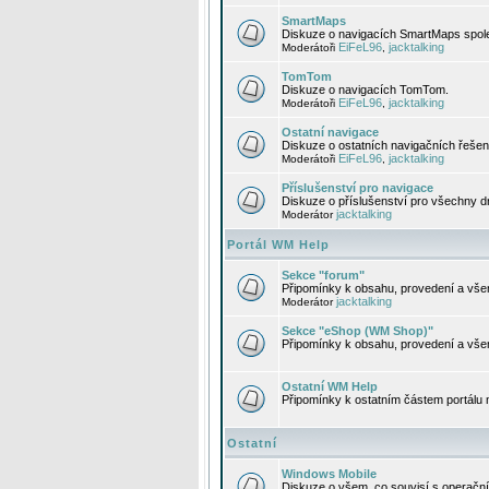
SmartMaps
Diskuze o navigacích SmartMaps spole
EiFeL96
jacktalking
Moderátoři
,
TomTom
Diskuze o navigacích TomTom.
EiFeL96
jacktalking
Moderátoři
,
Ostatní navigace
Diskuze o ostatních navigačních řešen
EiFeL96
jacktalking
Moderátoři
,
Příslušenství pro navigace
Diskuze o příslušenství pro všechny d
jacktalking
Moderátor
Portál WM Help
Sekce "forum"
Připomínky k obsahu, provedení a vše
jacktalking
Moderátor
Sekce "eShop (WM Shop)"
Připomínky k obsahu, provedení a vše
Ostatní WM Help
Připomínky k ostatním částem portálu
Ostatní
Windows Mobile
Diskuze o všem, co souvisí s operačn