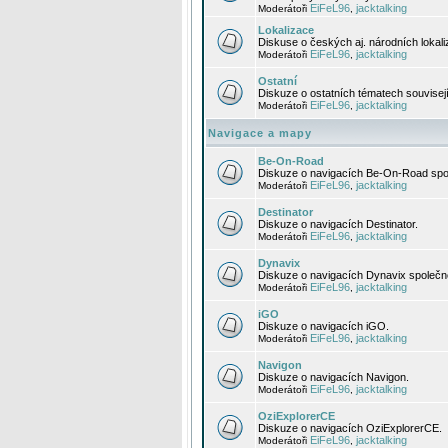
EiFeL96
jacktalking
Moderátoři
,
Lokalizace
Diskuse o českých aj. národních lokal
EiFeL96
jacktalking
Moderátoři
,
Ostatní
Diskuze o ostatních tématech souvisej
EiFeL96
jacktalking
Moderátoři
,
Navigace a mapy
Be-On-Road
Diskuze o navigacích Be-On-Road spol
EiFeL96
jacktalking
Moderátoři
,
Destinator
Diskuze o navigacích Destinator.
EiFeL96
jacktalking
Moderátoři
,
Dynavix
Diskuze o navigacích Dynavix společno
EiFeL96
jacktalking
Moderátoři
,
iGO
Diskuze o navigacích iGO.
EiFeL96
jacktalking
Moderátoři
,
Navigon
Diskuze o navigacích Navigon.
EiFeL96
jacktalking
Moderátoři
,
OziExplorerCE
Diskuze o navigacích OziExplorerCE.
EiFeL96
jacktalking
Moderátoři
,