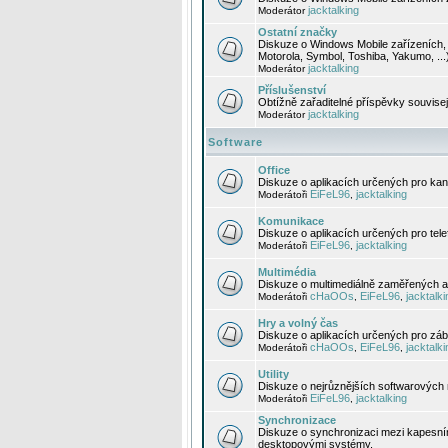
jacktalking
Moderátor
Ostatní značky
Diskuze o Windows Mobile zařízeních, 
Motorola, Symbol, Toshiba, Yakumo, ...
jacktalking
Moderátor
Příslušenství
Obtížně zařaditelné příspěvky souvise
jacktalking
Moderátor
Software
Office
Diskuze o aplikacích určených pro kanc
EiFeL96
jacktalking
Moderátoři
,
Komunikace
Diskuze o aplikacích určených pro tel
EiFeL96
jacktalking
Moderátoři
,
Multimédia
Diskuze o multimediálně zaměřených ap
cHaOOs
EiFeL96
jacktalki
Moderátoři
,
,
Hry a volný čas
Diskuze o aplikacích určených pro zába
cHaOOs
EiFeL96
jacktalki
Moderátoři
,
,
Utility
Diskuze o nejrůznějších softwarových n
EiFeL96
jacktalking
Moderátoři
,
Synchronizace
Diskuze o synchronizaci mezi kapesní
desktopovými systémy.