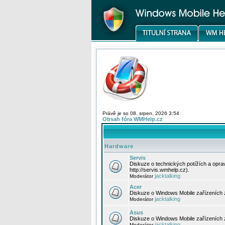
Právě je so 08. srpen, 2026 3:54
Obsah fóra WMHelp.cz
Hardware
Servis
Diskuze o technických potížích a opr
http://servis.wmhelp.cz).
jacktalking
Moderátor
Acer
Diskuze o Windows Mobile zařízeních 
jacktalking
Moderátor
Asus
Diskuze o Windows Mobile zařízeních
jacktalking
Moderátor