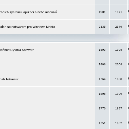
izacích systému, aplikací a nebo manuálů.
1901
1971
ících se softwarem pro Windows Mobile.
2335
2579
ečnosti Aponia Software.
1893
1995
1806
2008
sti Telematix.
1764
1808
1898
1999
1770
1897
1751
1862