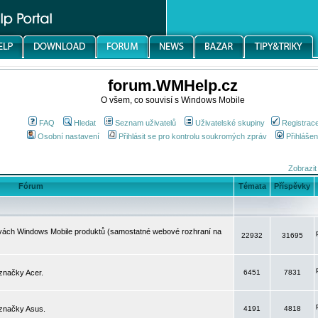
forum.WMHelp.cz
O všem, co souvisí s Windows Mobile
FAQ
Hledat
Seznam uživatelů
Uživatelské skupiny
Registrac
Osobní nastavení
Přihlásit se pro kontrolu soukromých zpráv
Přihlášen
Zobrazit
Fórum
Témata
Příspěvky
avách Windows Mobile produktů (samostatné webové rozhraní na
22932
31695
značky Acer.
6451
7831
 značky Asus.
4191
4818