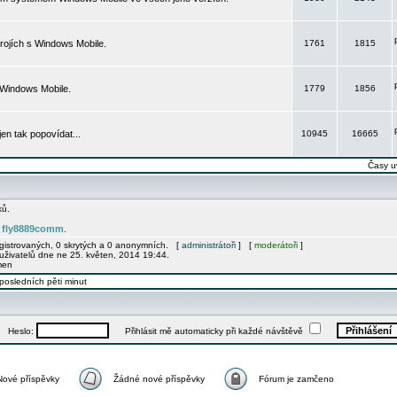
rojích s Windows Mobile.
1761
1815
 Windows Mobile.
1779
1856
 jen tak popovídat...
10945
16665
Časy u
ků.
fly8889comm
e
.
egistrovaných, 0 skrytých a 0 anonymních. [
administrátoři
] [
moderátoři
]
uživatelů dne ne 25. květen, 2014 19:44.
men
posledních pěti minut
Heslo:
Přihlásit mě automaticky při každé návštěvě
Nové příspěvky
Žádné nové příspěvky
Fórum je zamčeno