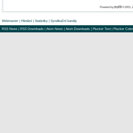
phpBB
Powered by
© 2001, 
Webmaster
|
Hledání
|
Statistiky
|
Syndikační kanály
RSS News
|
RSS Downloads
|
Atom News
|
Atom Downloads
|
Plucker Text
|
Plucker Color