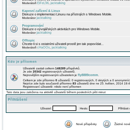
EiFeL96
jacktalking
Moderátoři
,
Kapesní zařízení & Linux
Diskuze o implementaci Linuxu na přístrojích s Windows Mobile.
jacktalking
Moderátor
Programování
Diskuze o vývojářských aktivitách pro Windows Mobile.
jacktalking
Moderátor
Offtopic
Chcete-li si s ostatními uživateli prostě jen tak popovídat...
cHaOOs
jacktalking
Moderátoři
,
Kdo je přítomen
Uživatelé zaslali celkem
148289
příspěvků.
Je zde
20342
registrovaných uživatelů.
fly8889comm
Nejnovějším registrovaným uživatelem je
.
Celkem je zde přítomno
0
uživatelů: 0 registrovaných, 0 skrytých a 0 anonymní
Nejvíce zde bylo současně přítomno
83
uživatelů dne ne 25. květen, 2014 19:4
Registrovaní uživatelé: nikdo není přítomen
Tato data jsou založena na aktivitě uživatelů během posledních pěti minut
Přihlášení
Uživatel:
Heslo:
Přihlásit m
Nové příspěvky
Žádné nové