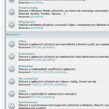
jacktalking
Moderátor
Ostatní značky
Diskuze o Windows Mobile zařízeních, pro které zde neexistuje samostatná 
Motorola, Symbol, Toshiba, Yakumo, ...).
jacktalking
Moderátor
Příslušenství
Obtížně zařaditelné příspěvky související nějak s hardwarem pro Windows M
jacktalking
Moderátor
Software
Office
Diskuze o aplikacích určených pro kancelářské a firemní využití, pro organiz
EiFeL96
jacktalking
Moderátoři
,
Komunikace
Diskuze o aplikacích určených pro telefonování nebo elektronickou komunika
EiFeL96
jacktalking
Moderátoři
,
Multimédia
Diskuze o multimediálně zaměřených aplikacích.
cHaOOs
EiFeL96
jacktalking
Moderátoři
,
,
Hry a volný čas
Diskuze o aplikacích určených pro zábavu, hobby, životní styl atp.
cHaOOs
EiFeL96
jacktalking
Moderátoři
,
,
Utility
Diskuze o nejrůznějších softwarových nástrojích.
EiFeL96
jacktalking
Moderátoři
,
Synchronizace
Diskuze o synchronizaci mezi kapesním zařízením a Windows, MacOS, Linux
desktopovými systémy.