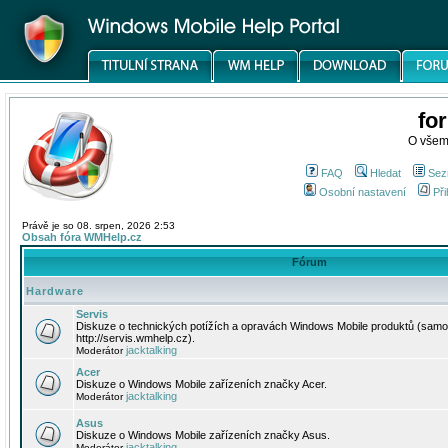
fo
O všem
FAQ
Hledat
Sez
Osobní nastavení
Při
Právě je so 08. srpen, 2026 2:53
Obsah fóra WMHelp.cz
Fórum
Hardware
Servis
Diskuze o technických potížích a opravách Windows Mobile produktů (samo
http://servis.wmhelp.cz).
jacktalking
Moderátor
Acer
Diskuze o Windows Mobile zařízeních značky Acer.
jacktalking
Moderátor
Asus
Diskuze o Windows Mobile zařízeních značky Asus.
jacktalking
Moderátor