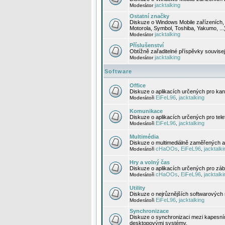
jacktalking
Moderátor
Ostatní značky
Diskuze o Windows Mobile zařízeních, 
Motorola, Symbol, Toshiba, Yakumo, ...
jacktalking
Moderátor
Příslušenství
Obtížně zařaditelné příspěvky souvise
jacktalking
Moderátor
Software
Office
Diskuze o aplikacích určených pro kanc
EiFeL96
jacktalking
Moderátoři
,
Komunikace
Diskuze o aplikacích určených pro tel
EiFeL96
jacktalking
Moderátoři
,
Multimédia
Diskuze o multimediálně zaměřených ap
cHaOOs
EiFeL96
jacktalki
Moderátoři
,
,
Hry a volný čas
Diskuze o aplikacích určených pro zába
cHaOOs
EiFeL96
jacktalki
Moderátoři
,
,
Utility
Diskuze o nejrůznějších softwarových n
EiFeL96
jacktalking
Moderátoři
,
Synchronizace
Diskuze o synchronizaci mezi kapesní
desktopovými systémy.