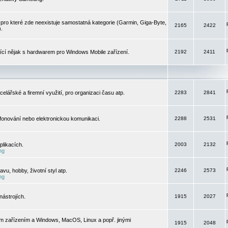
pro které zde neexistuje samostatná kategorie (Garmin, Giga-Byte,
2165
2422
).
jící nějak s hardwarem pro Windows Mobile zařízení.
2192
2411
elářské a firemní využití, pro organizaci času atp.
2283
2841
efonování nebo elektronickou komunikaci.
2288
2531
likacích.
2003
2132
ng
vu, hobby, životní styl atp.
2246
2573
ng
ástrojích.
1915
2027
m zařízením a Windows, MacOS, Linux a popř. jinými
1915
2048