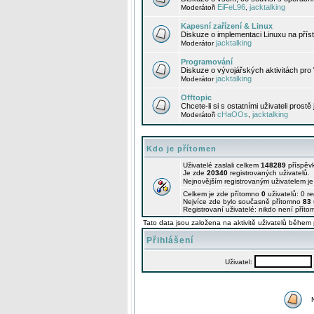
EiFeL96
jacktalking
Moderátoři
,
Kapesní zařízení & Linux
Diskuze o implementaci Linuxu na příst
jacktalking
Moderátor
Programování
Diskuze o vývojářských aktivitách pro
jacktalking
Moderátor
Offtopic
Chcete-li si s ostatními uživateli prostě
cHaOOs
jacktalking
Moderátoři
,
Kdo je přítomen
Uživatelé zaslali celkem
148289
příspěv
Je zde
20340
registrovaných uživatelů.
Nejnovějším registrovaným uživatelem j
Celkem je zde přítomno
0
uživatelů: 0 r
Nejvíce zde bylo současně přítomno
83
Registrovaní uživatelé: nikdo není příto
Tato data jsou založena na aktivitě uživatelů během 
Přihlášení
Uživatel: