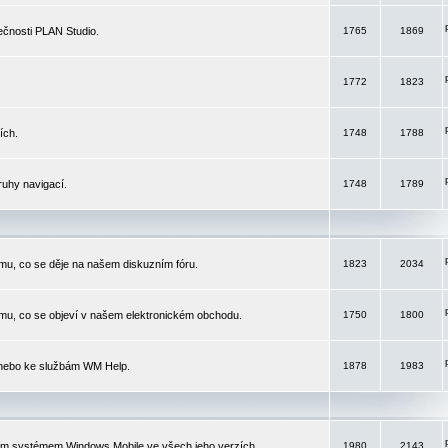
čnosti PLAN Studio.
1765
1869
1772
1823
ích.
1748
1788
ruhy navigací.
1748
1789
mu, co se děje na našem diskuzním fóru.
1823
2034
mu, co se objeví v našem elektronickém obchodu.
1750
1800
 nebo ke službám WM Help.
1878
1983
ím systémem Windows Mobile ve všech jeho verzích.
1980
2143