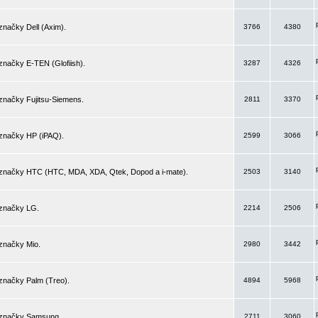
značky Dell (Axim).
3766
4380
značky E-TEN (Glofiish).
3287
4326
značky Fujitsu-Siemens.
2811
3370
 značky HP (iPAQ).
2599
3066
 značky HTC (HTC, MDA, XDA, Qtek, Dopod a i-mate).
2503
3140
 značky LG.
2214
2506
značky Mio.
2980
3442
značky Palm (Treo).
4894
5968
 značky Samsung.
2711
3060