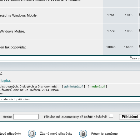
rojích s Windows Mobile.
1761
1815
 Windows Mobile.
1779
1856
 jen tak popovídat...
10945
16665
Časy u
ků.
lupita
e
.
egistrovaných, 0 skrytých a 0 anonymních. [
administrátoři
] [
moderátoři
]
uživatelů dne ne 25. květen, 2014 19:44.
men
posledních pěti minut
Heslo:
Přihlásit mě automaticky při každé návštěvě
Nové příspěvky
Žádné nové příspěvky
Fórum je zamčeno