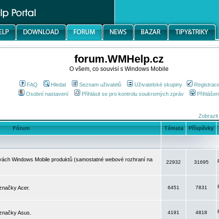
forum.WMHelp.cz
O všem, co souvisí s Windows Mobile
FAQ
Hledat
Seznam uživatelů
Uživatelské skupiny
Registrac
Osobní nastavení
Přihlásit se pro kontrolu soukromých zpráv
Přihlášen
Zobrazit
Fórum
Témata
Příspěvky
avách Windows Mobile produktů (samostatné webové rozhraní na
22932
31695
značky Acer.
6451
7831
 značky Asus.
4191
4818