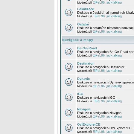
EiFeL96
jacktalking
Moderátoři
,
Lokalizace
Diskuse o českých aj. národních lokal
EiFeL96
jacktalking
Moderátoři
,
Ostatní
Diskuze o ostatních tématech souvisej
EiFeL96
jacktalking
Moderátoři
,
Navigace a mapy
Be-On-Road
Diskuze o navigacích Be-On-Road spol
EiFeL96
jacktalking
Moderátoři
,
Destinator
Diskuze o navigacích Destinator.
EiFeL96
jacktalking
Moderátoři
,
Dynavix
Diskuze o navigacích Dynavix společno
EiFeL96
jacktalking
Moderátoři
,
iGO
Diskuze o navigacích iGO.
EiFeL96
jacktalking
Moderátoři
,
Navigon
Diskuze o navigacích Navigon.
EiFeL96
jacktalking
Moderátoři
,
OziExplorerCE
Diskuze o navigacích OziExplorerCE.
EiFeL96
jacktalking
Moderátoři
,