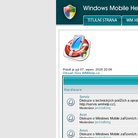
Právě je pá 07. srpen, 2026 20:06
Obsah fóra WMHelp.cz
Hardware
Servis
Diskuze o technických potížích a opr
http://servis.wmhelp.cz).
jacktalking
Moderátor
Acer
Diskuze o Windows Mobile zařízeních 
jacktalking
Moderátor
Asus
Diskuze o Windows Mobile zařízeních
jacktalking
Moderátor