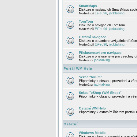
SmartMaps
Diskuze o navigacích SmartMaps spole
EiFeL96
jacktalking
Moderátoři
,
TomTom
Diskuze o navigacích TomTom.
EiFeL96
jacktalking
Moderátoři
,
Ostatní navigace
Diskuze o ostatních navigačních řešen
EiFeL96
jacktalking
Moderátoři
,
Příslušenství pro navigace
Diskuze o příslušenství pro všechny d
jacktalking
Moderátor
Portál WM Help
Sekce "forum"
Připomínky k obsahu, provedení a vše
jacktalking
Moderátor
Sekce "eShop (WM Shop)"
Připomínky k obsahu, provedení a vše
Ostatní WM Help
Připomínky k ostatním částem portálu
Ostatní
Windows Mobile
Diskuze o všem, co souvisí s operačn