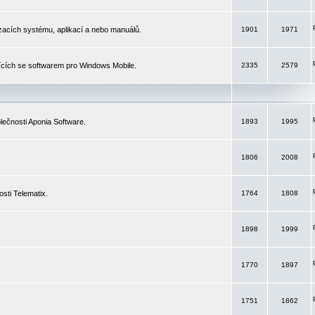
izacích systému, aplikací a nebo manuálů.
1901
1971
ících se softwarem pro Windows Mobile.
2335
2579
ečnosti Aponia Software.
1893
1995
1806
2008
sti Telematix.
1764
1808
1898
1999
1770
1897
1751
1862