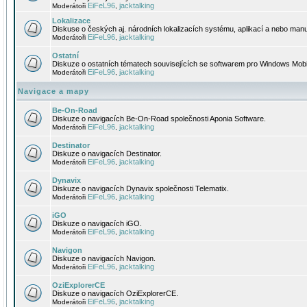
EiFeL96
jacktalking
Moderátoři
,
Lokalizace
Diskuse o českých aj. národních lokalizacích systému, aplikací a nebo manu
EiFeL96
jacktalking
Moderátoři
,
Ostatní
Diskuze o ostatních tématech souvisejících se softwarem pro Windows Mobi
EiFeL96
jacktalking
Moderátoři
,
Navigace a mapy
Be-On-Road
Diskuze o navigacích Be-On-Road společnosti Aponia Software.
EiFeL96
jacktalking
Moderátoři
,
Destinator
Diskuze o navigacích Destinator.
EiFeL96
jacktalking
Moderátoři
,
Dynavix
Diskuze o navigacích Dynavix společnosti Telematix.
EiFeL96
jacktalking
Moderátoři
,
iGO
Diskuze o navigacích iGO.
EiFeL96
jacktalking
Moderátoři
,
Navigon
Diskuze o navigacích Navigon.
EiFeL96
jacktalking
Moderátoři
,
OziExplorerCE
Diskuze o navigacích OziExplorerCE.
EiFeL96
jacktalking
Moderátoři
,