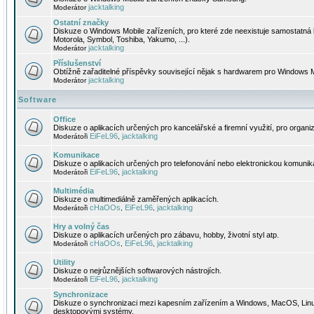
jacktalking
Moderátor
Ostatní značky
Diskuze o Windows Mobile zařízeních, pro které zde neexistuje samostatná 
Motorola, Symbol, Toshiba, Yakumo, ...).
jacktalking
Moderátor
Příslušenství
Obtížně zařaditelné příspěvky související nějak s hardwarem pro Windows M
jacktalking
Moderátor
Software
Office
Diskuze o aplikacích určených pro kancelářské a firemní využití, pro organiz
EiFeL96
jacktalking
Moderátoři
,
Komunikace
Diskuze o aplikacích určených pro telefonování nebo elektronickou komunika
EiFeL96
jacktalking
Moderátoři
,
Multimédia
Diskuze o multimediálně zaměřených aplikacích.
cHaOOs
EiFeL96
jacktalking
Moderátoři
,
,
Hry a volný čas
Diskuze o aplikacích určených pro zábavu, hobby, životní styl atp.
cHaOOs
EiFeL96
jacktalking
Moderátoři
,
,
Utility
Diskuze o nejrůznějších softwarových nástrojích.
EiFeL96
jacktalking
Moderátoři
,
Synchronizace
Diskuze o synchronizaci mezi kapesním zařízením a Windows, MacOS, Linux
desktopovými systémy.