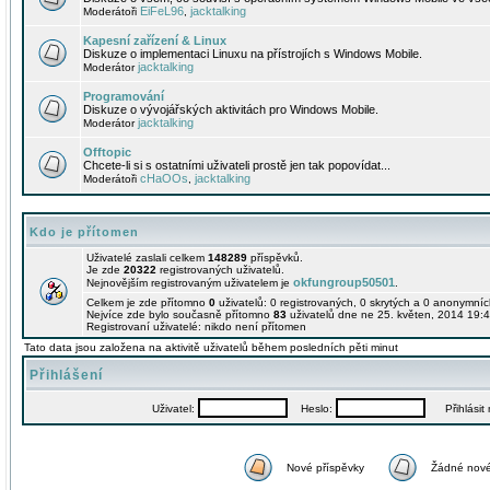
EiFeL96
jacktalking
Moderátoři
,
Kapesní zařízení & Linux
Diskuze o implementaci Linuxu na přístrojích s Windows Mobile.
jacktalking
Moderátor
Programování
Diskuze o vývojářských aktivitách pro Windows Mobile.
jacktalking
Moderátor
Offtopic
Chcete-li si s ostatními uživateli prostě jen tak popovídat...
cHaOOs
jacktalking
Moderátoři
,
Kdo je přítomen
Uživatelé zaslali celkem
148289
příspěvků.
Je zde
20322
registrovaných uživatelů.
okfungroup50501
Nejnovějším registrovaným uživatelem je
.
Celkem je zde přítomno
0
uživatelů: 0 registrovaných, 0 skrytých a 0 anonymní
Nejvíce zde bylo současně přítomno
83
uživatelů dne ne 25. květen, 2014 19:4
Registrovaní uživatelé: nikdo není přítomen
Tato data jsou založena na aktivitě uživatelů během posledních pěti minut
Přihlášení
Uživatel:
Heslo:
Přihlásit m
Nové příspěvky
Žádné nové