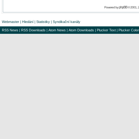
phpBB
Powered by
© 2001, 
Webmaster
|
Hledání
|
Statistiky
|
Syndikační kanály
RSS News
|
RSS Downloads
|
Atom News
|
Atom Downloads
|
Plucker Text
|
Plucker Color