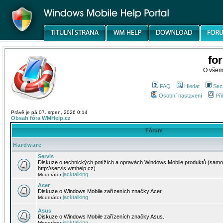
fo
O všem
FAQ
Hledat
Sez
Osobní nastavení
Při
Právě je pá 07. srpen, 2026 0:14
Obsah fóra WMHelp.cz
Fórum
Hardware
Servis
Diskuze o technických potížích a opravách Windows Mobile produktů (samo
http://servis.wmhelp.cz).
jacktalking
Moderátor
Acer
Diskuze o Windows Mobile zařízeních značky Acer.
jacktalking
Moderátor
Asus
Diskuze o Windows Mobile zařízeních značky Asus.
jacktalking
Moderátor