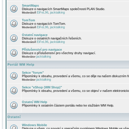
SmartMaps
Diskuze o navigacích SmartMaps společnosti PLAN Studio.
EiFeL96
jacktalking
Moderátoři
,
TomTom
Diskuze o navigacích TomTom.
EiFeL96
jacktalking
Moderátoři
,
Ostatní navigace
Diskuze o ostatních navigačních řešeních.
EiFeL96
jacktalking
Moderátoři
,
Příslušenství pro navigace
Diskuze o příslušenství pro všechny druhy navigací.
jacktalking
Moderátor
Portál WM Help
Sekce "forum"
Připomínky k obsahu, provedení a všemu, co se děje na našem diskuzním f
jacktalking
Moderátor
Sekce "eShop (WM Shop)"
Připomínky k obsahu, provedení a všemu, co se objeví v našem elektronic
Ostatní WM Help
Připomínky k ostatním částem portálu nebo ke službám WM Help.
Ostatní
Windows Mobile
Diskuze o všem, co souvisí s operačním systémem Windows Mobile ve všec