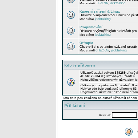
EiFeL96
jacktalking
Moderátoři
,
Kapesní zařízení & Linux
Diskuze o implementaci Linuxu na příst
jacktalking
Moderátor
Programování
Diskuze o vývojářských aktivitách pro
jacktalking
Moderátor
Offtopic
Chcete-li si s ostatními uživateli prostě
cHaOOs
jacktalking
Moderátoři
,
Kdo je přítomen
Uživatelé zaslali celkem
148289
příspěv
Je zde
20354
registrovaných uživatelů.
Nejnovějším registrovaným uživatelem j
Celkem je zde přítomno
0
uživatelů: 0 r
Nejvíce zde bylo současně přítomno
83
Registrovaní uživatelé: nikdo není příto
Tato data jsou založena na aktivitě uživatelů během 
Přihlášení
Uživatel: