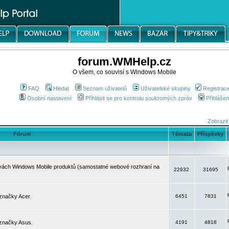
forum.WMHelp.cz
O všem, co souvisí s Windows Mobile
FAQ
Hledat
Seznam uživatelů
Uživatelské skupiny
Registrac
Osobní nastavení
Přihlásit se pro kontrolu soukromých zpráv
Přihlášen
Zobrazit
Fórum
Témata
Příspěvky
avách Windows Mobile produktů (samostatné webové rozhraní na
22932
31695
značky Acer.
6451
7831
 značky Asus.
4191
4818