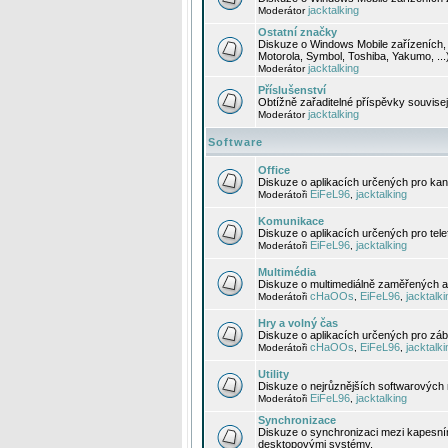
jacktalking
Moderátor
Ostatní značky
Diskuze o Windows Mobile zařízeních, 
Motorola, Symbol, Toshiba, Yakumo, ...
jacktalking
Moderátor
Příslušenství
Obtížně zařaditelné příspěvky souvise
jacktalking
Moderátor
Software
Office
Diskuze o aplikacích určených pro kanc
EiFeL96
jacktalking
Moderátoři
,
Komunikace
Diskuze o aplikacích určených pro tel
EiFeL96
jacktalking
Moderátoři
,
Multimédia
Diskuze o multimediálně zaměřených ap
cHaOOs
EiFeL96
jacktalki
Moderátoři
,
,
Hry a volný čas
Diskuze o aplikacích určených pro zába
cHaOOs
EiFeL96
jacktalki
Moderátoři
,
,
Utility
Diskuze o nejrůznějších softwarových n
EiFeL96
jacktalking
Moderátoři
,
Synchronizace
Diskuze o synchronizaci mezi kapesní
desktopovými systémy.