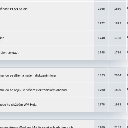
čnosti PLAN Studio.
1765
1869
1772
1823
ích.
1748
1788
ruhy navigací.
1748
1789
mu, co se děje na našem diskuzním fóru.
1823
2034
mu, co se objeví v našem elektronickém obchodu.
1750
1800
 nebo ke službám WM Help.
1878
1983
ím systémem Windows Mobile ve všech jeho verzích.
1980
2143