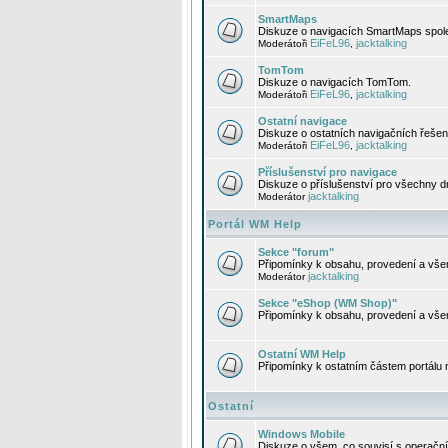
SmartMaps
Diskuze o navigacích SmartMaps spole
EiFeL96
jacktalking
Moderátoři
,
TomTom
Diskuze o navigacích TomTom.
EiFeL96
jacktalking
Moderátoři
,
Ostatní navigace
Diskuze o ostatních navigačních řešen
EiFeL96
jacktalking
Moderátoři
,
Příslušenství pro navigace
Diskuze o příslušenství pro všechny d
jacktalking
Moderátor
Portál WM Help
Sekce "forum"
Připomínky k obsahu, provedení a vše
jacktalking
Moderátor
Sekce "eShop (WM Shop)"
Připomínky k obsahu, provedení a vše
Ostatní WM Help
Připomínky k ostatním částem portálu
Ostatní
Windows Mobile
Diskuze o všem, co souvisí s operačn