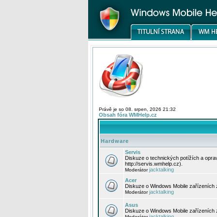
Právě je so 08. srpen, 2026 21:32
Obsah fóra WMHelp.cz
Hardware
Servis
Diskuze o technických potížích a opr
http://servis.wmhelp.cz).
jacktalking
Moderátor
Acer
Diskuze o Windows Mobile zařízeních 
jacktalking
Moderátor
Asus
Diskuze o Windows Mobile zařízeních
jacktalking
Moderátor