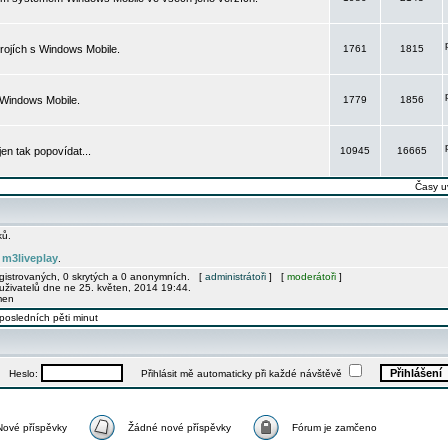
rojích s Windows Mobile.
1761
1815
 Windows Mobile.
1779
1856
 jen tak popovídat...
10945
16665
Časy u
ků.
m3liveplay
e
.
egistrovaných, 0 skrytých a 0 anonymních. [
administrátoři
] [
moderátoři
]
uživatelů dne ne 25. květen, 2014 19:44.
men
posledních pěti minut
Heslo:
Přihlásit mě automaticky při každé návštěvě
Nové příspěvky
Žádné nové příspěvky
Fórum je zamčeno