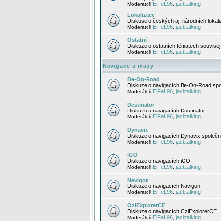
EiFeL96
jacktalking
Moderátoři
,
Lokalizace
Diskuse o českých aj. národních lokal
EiFeL96
jacktalking
Moderátoři
,
Ostatní
Diskuze o ostatních tématech souvisej
EiFeL96
jacktalking
Moderátoři
,
Navigace a mapy
Be-On-Road
Diskuze o navigacích Be-On-Road spol
EiFeL96
jacktalking
Moderátoři
,
Destinator
Diskuze o navigacích Destinator.
EiFeL96
jacktalking
Moderátoři
,
Dynavix
Diskuze o navigacích Dynavix společno
EiFeL96
jacktalking
Moderátoři
,
iGO
Diskuze o navigacích iGO.
EiFeL96
jacktalking
Moderátoři
,
Navigon
Diskuze o navigacích Navigon.
EiFeL96
jacktalking
Moderátoři
,
OziExplorerCE
Diskuze o navigacích OziExplorerCE.
EiFeL96
jacktalking
Moderátoři
,