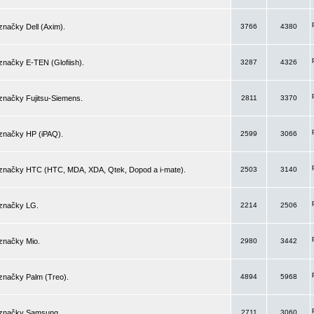
značky Dell (Axim).
3766
4380
značky E-TEN (Glofiish).
3287
4326
značky Fujitsu-Siemens.
2811
3370
 značky HP (iPAQ).
2599
3066
 značky HTC (HTC, MDA, XDA, Qtek, Dopod a i-mate).
2503
3140
 značky LG.
2214
2506
značky Mio.
2980
3442
značky Palm (Treo).
4894
5968
 značky Samsung.
2711
3060