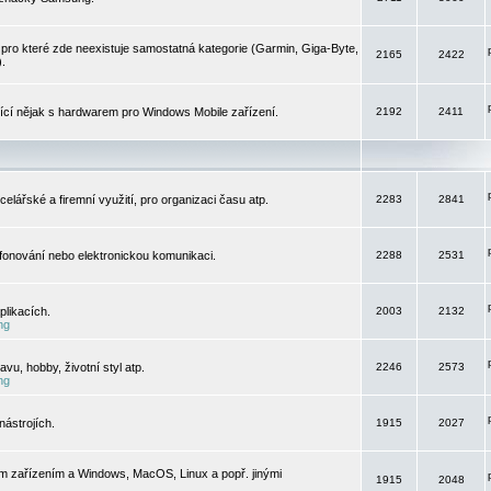
pro které zde neexistuje samostatná kategorie (Garmin, Giga-Byte,
2165
2422
).
jící nějak s hardwarem pro Windows Mobile zařízení.
2192
2411
elářské a firemní využití, pro organizaci času atp.
2283
2841
efonování nebo elektronickou komunikaci.
2288
2531
likacích.
2003
2132
ng
vu, hobby, životní styl atp.
2246
2573
ng
ástrojích.
1915
2027
m zařízením a Windows, MacOS, Linux a popř. jinými
1915
2048