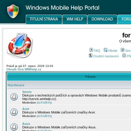
fo
O všem
FAQ
Hledat
Sez
Osobní nastavení
Při
Právě je pá 07. srpen, 2026 13:03
Obsah fóra WMHelp.cz
Fórum
Hardware
Servis
Diskuze o technických potížích a opravách Windows Mobile produktů (samo
http://servis.wmhelp.cz).
jacktalking
Moderátor
Acer
Diskuze o Windows Mobile zařízeních značky Acer.
jacktalking
Moderátor
Asus
Diskuze o Windows Mobile zařízeních značky Asus.
jacktalking
Moderátor