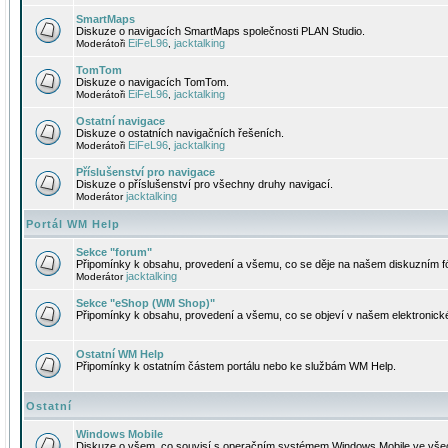
SmartMaps
Diskuze o navigacích SmartMaps společnosti PLAN Studio.
EiFeL96
jacktalking
Moderátoři
,
TomTom
Diskuze o navigacích TomTom.
EiFeL96
jacktalking
Moderátoři
,
Ostatní navigace
Diskuze o ostatních navigačních řešeních.
EiFeL96
jacktalking
Moderátoři
,
Příslušenství pro navigace
Diskuze o příslušenství pro všechny druhy navigací.
jacktalking
Moderátor
Portál WM Help
Sekce "forum"
Připomínky k obsahu, provedení a všemu, co se děje na našem diskuzním f
jacktalking
Moderátor
Sekce "eShop (WM Shop)"
Připomínky k obsahu, provedení a všemu, co se objeví v našem elektronic
Ostatní WM Help
Připomínky k ostatním částem portálu nebo ke službám WM Help.
Ostatní
Windows Mobile
Diskuze o všem, co souvisí s operačním systémem Windows Mobile ve všec