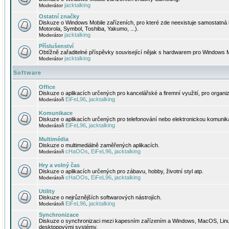
jacktalking
Moderátor
Ostatní značky
Diskuze o Windows Mobile zařízeních, pro které zde neexistuje samostatná 
Motorola, Symbol, Toshiba, Yakumo, ...).
jacktalking
Moderátor
Příslušenství
Obtížně zařaditelné příspěvky související nějak s hardwarem pro Windows M
jacktalking
Moderátor
Software
Office
Diskuze o aplikacích určených pro kancelářské a firemní využití, pro organiz
EiFeL96
jacktalking
Moderátoři
,
Komunikace
Diskuze o aplikacích určených pro telefonování nebo elektronickou komunika
EiFeL96
jacktalking
Moderátoři
,
Multimédia
Diskuze o multimediálně zaměřených aplikacích.
cHaOOs
EiFeL96
jacktalking
Moderátoři
,
,
Hry a volný čas
Diskuze o aplikacích určených pro zábavu, hobby, životní styl atp.
cHaOOs
EiFeL96
jacktalking
Moderátoři
,
,
Utility
Diskuze o nejrůznějších softwarových nástrojích.
EiFeL96
jacktalking
Moderátoři
,
Synchronizace
Diskuze o synchronizaci mezi kapesním zařízením a Windows, MacOS, Linux
desktopovými systémy.