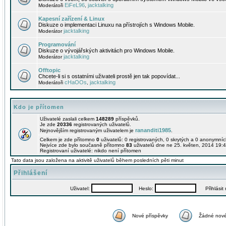
EiFeL96
jacktalking
Moderátoři
,
Kapesní zařízení & Linux
Diskuze o implementaci Linuxu na přístrojích s Windows Mobile.
jacktalking
Moderátor
Programování
Diskuze o vývojářských aktivitách pro Windows Mobile.
jacktalking
Moderátor
Offtopic
Chcete-li si s ostatními uživateli prostě jen tak popovídat...
cHaOOs
jacktalking
Moderátoři
,
Kdo je přítomen
Uživatelé zaslali celkem
148289
příspěvků.
Je zde
20336
registrovaných uživatelů.
rananditi1985
Nejnovějším registrovaným uživatelem je
.
Celkem je zde přítomno
0
uživatelů: 0 registrovaných, 0 skrytých a 0 anonymní
Nejvíce zde bylo současně přítomno
83
uživatelů dne ne 25. květen, 2014 19:4
Registrovaní uživatelé: nikdo není přítomen
Tato data jsou založena na aktivitě uživatelů během posledních pěti minut
Přihlášení
Uživatel:
Heslo:
Přihlásit m
Nové příspěvky
Žádné nové