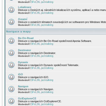
EiFeL96
jacktalking
Moderátoři
,
Lokalizace
Diskuse o českých aj. národních lokalizacích systému, aplikací a nebo manu
EiFeL96
jacktalking
Moderátoři
,
Ostatní
Diskuze o ostatních tématech souvisejících se softwarem pro Windows Mobi
EiFeL96
jacktalking
Moderátoři
,
Navigace a mapy
Be-On-Road
Diskuze o navigacích Be-On-Road společnosti Aponia Software.
EiFeL96
jacktalking
Moderátoři
,
Destinator
Diskuze o navigacích Destinator.
EiFeL96
jacktalking
Moderátoři
,
Dynavix
Diskuze o navigacích Dynavix společnosti Telematix.
EiFeL96
jacktalking
Moderátoři
,
iGO
Diskuze o navigacích iGO.
EiFeL96
jacktalking
Moderátoři
,
Navigon
Diskuze o navigacích Navigon.
EiFeL96
jacktalking
Moderátoři
,
OziExplorerCE
Diskuze o navigacích OziExplorerCE.
EiFeL96
jacktalking
Moderátoři
,