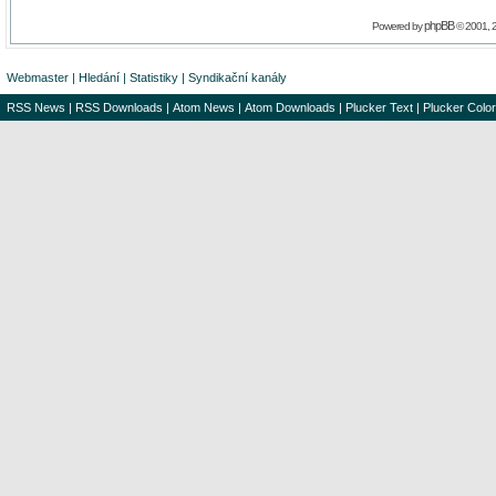
phpBB
Powered by
© 2001, 
Webmaster
|
Hledání
|
Statistiky
|
Syndikační kanály
RSS News
|
RSS Downloads
|
Atom News
|
Atom Downloads
|
Plucker Text
|
Plucker Color